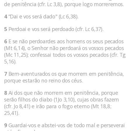
de penitência (cfr. Lc 3,8), porque logo morreremos.
4
“Dai e vos será dado" (Lc 6,38).
5
Perdoai e vos será perdoado (cfr. Lc 6,37).
6
E se não perdoardes aos homens os seus pecados
(Mt 6,14), o Senhor não perdoará os vossos pecados
(Mc 11,25); confessai todos os vossos pecados (cfr. Tg
5,16).
7
Bem-aventurados os que morrem em penitência,
porque estarão no reino dos céus.
8
Ai dos que não morrem em penitência, porque
serão filhos do diabo (1Jo 3,10), cujas obras fazem
(cfr. Jo 8,41) e irão para o fogo eterno (Mt 18,8;
25,41).
9
Guardai-vos e abstei-vos de todo mal e perseverai