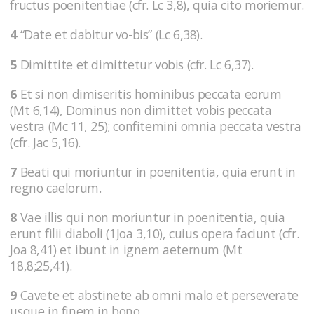
fructus poenitentiae (cfr. Lc 3,8), quia cito moriemur.
4
“Date et dabitur vo-bis” (Lc 6,38).
5
Dimittite et dimittetur vobis (cfr. Lc 6,37).
6
Et si non dimiseritis hominibus peccata eorum
(Mt 6,14), Dominus non dimittet vobis peccata
vestra (Mc 11, 25); confitemini omnia peccata vestra
(cfr. Jac 5,16).
7
Beati qui moriuntur in poenitentia, quia erunt in
regno caelorum.
8
Vae illis qui non moriuntur in poenitentia, quia
erunt filii diaboli (1Joa 3,10), cuius opera faciunt (cfr.
Joa 8,41) et ibunt in ignem aeternum (Mt
18,8;25,41).
9
Cavete et abstinete ab omni malo et perseverate
usque in finem in bono.