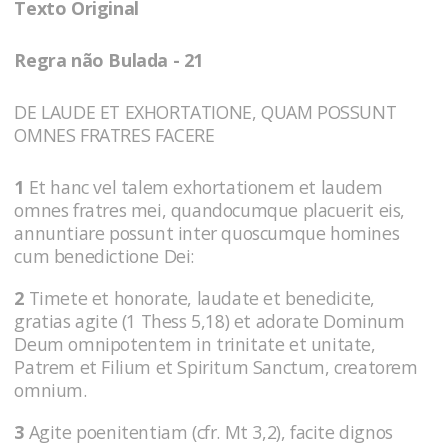
Texto Original
Regra não Bulada - 21
DE LAUDE ET EXHORTATIONE, QUAM POSSUNT
OMNES FRATRES FACERE
1
Et hanc vel talem exhortationem et laudem
omnes fratres mei, quandocumque placuerit eis,
annuntiare possunt inter quoscumque homines
cum benedictione Dei:
2
Timete et honorate, laudate et benedicite,
gratias agite (1 Thess 5,18) et adorate Dominum
Deum omnipotentem in trinitate et unitate,
Patrem et Filium et Spiritum Sanctum, creatorem
omnium.
3
Agite poenitentiam (cfr. Mt 3,2), facite dignos