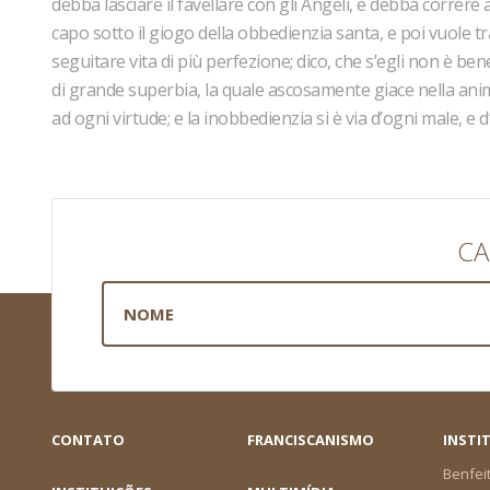
debba lasciare il favellare con gli Angeli, e debba correre 
capo sotto il giogo della obbedienzia santa, e poi vuole tr
seguitare vita di più perfezione; dico, che s’egli non è be
di grande superbia, la quale ascosamente giace nella anim
ad ogni virtude; e la inobbedienzia si è via d’ogni male, e d’
CA
CONTATO
FRANCISCANISMO
INSTI
Benfei