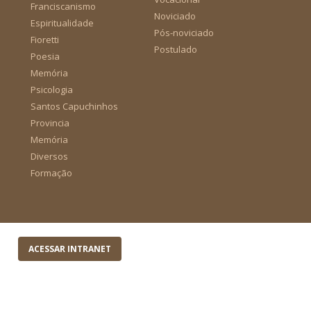
Franciscanismo
Noviciado
Espiritualidade
Pós-noviciado
Fioretti
Postulado
Poesia
Memória
Psicologia
Santos Capuchinhos
Provincia
Memória
Diversos
Formação
ACESSAR INTRANET