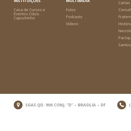
INSTITUIÇÕES
MULTIMÍDIA
Cartas 
Casa de Cursos e
Fotos
Consel
Eventos Oásis
Podcasts
Frater
Capuchinho
Vídeos
Históri
Necrol
Paróqu
Santos
SGAS QD. 906 CONJ. “D” – BRASILIA – DF