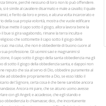
enza timore, perchè nessuno di loro non lo può offendere.
i è simile al cavaliere disarmato e male a cavallo; il quale
imici, e ferito da loro e preso, e alcuna volta incarcerato e
rio della sua propia volontà, mostra che vuole edificare
bue mette il capo sotto il giogo, allora lavora bene la
l bue si gira vagabondo, rimane la terra inculta e
 religioso che sottomette il capo sotto il giogo della
o suo: ma colui, che non è obbediente di buono cuore al
la sua professione. Gli uomini savi e magnanimi sì
ne, il capo sotto il giogo della santa obbedienzia ma gli
capo di sotto il giogo della obbedienzia santa, e dappoi non
e reputo che sia al servo di Dio, obbedire puramente al
bbe ad obbedire propriamente a Dio, se esso Iddio il
cario del Signore, certa cosa è che bene sarebbe ancora
omandasse. Ancora mi pare, che se alcuno uomo avesse
lare con gli Angeli; e accadesse, che egli stando e
sso obbedienzia lo chiamasse; dico, che incontanente