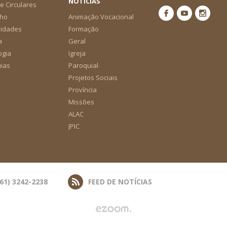
NOTÍCIAS
e Circulares
ho
Animação Vocacional
nidades
Formação
a
Geral
ogia
Igreja
ias
Paroquial
Projetos Sociais
Província
Missões
ALAC
JPIC
(61) 3242-2238
FEED DE NOTÍCIAS