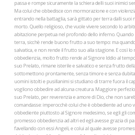
passa e rompe sicuramente la schiera delli suoi inimici s
Ma colui che obbedisce con mormorazione e con violenzia, s
entrando nella battaglia, sarà gittato per terra dalli suoi n
morto. Quello religioso, che vuole vivere secondo lo arbit
abitazione perpetua nel profondo dello inferno. Quando il 
terra, sicchè rende buono frutto a suo tempo: ma quando i
salvatica, e non rende il frutto suo alla stagione. E così lo
obbedienzia, molto frutto rende al Signore Iddio al temp
suo Prelato, rimane isterile e salvatico e senza frutto del
sottomettono prontamente, senza timore e senza dubitazio
uomini istolti e pusillanimi si studiano di trarre fuora il 
vogliono obbedire ad alcuna creatura. Maggiore perfezion
suo Prelato, per reverenzia e amore di Dio, che non sare
comandasse: imperocchè colui che è obbediente ad uno vi
obbediente piuttosto al Signore medesimo, se egli gli c
promesso obbedienzia ad altri ed egli avesse grazia di par
favellando con essi Angeli, e colui al quale avesse prome