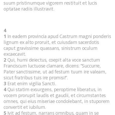
suum pristinumque vigorem restituit et lucis
optatae radiis illustravit.
4
1
In eadem provincia apud Castrum magni ponderis
lignum ex alto proruit, et cuiusdam sacerdotis
caput gravissime quassans, sinistrum oculum
excaecavit.
2
Qui, humi deiectus, coepit alta voce sanctum
Franciscum luctuose clamare, dicens: ”Succurre,
Pater sanctissime, ut ad festum tuum ire valeam,
sicut fratribus tuis ire promisi!”.
3
Erat enim vigilia Sancti.
4
Qui statim exsurgens, peroptime liberatus, in
vocem prorupit laudis et gaudii, et circumstantes
omnes, qui eius miseriae condolebant, in stuporem
convertit et iubilum.
5
Ivit ad festum, narrans omnibus, quam in se