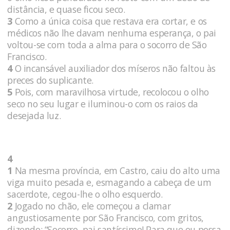
distância, e quase ficou seco.
3
Como a única coisa que restava era cortar, e os
médicos não lhe davam nenhuma esperança, o pai
voltou-se com toda a alma para o socorro de São
Francisco.
4
O incansável auxiliador dos míseros não faltou às
preces do suplicante.
5
Pois, com maravilhosa virtude, recolocou o olho
seco no seu lugar e iluminou-o com os raios da
desejada luz.
4
1
Na mesma província, em Castro, caiu do alto uma
viga muito pesada e, esmagando a cabeça de um
sacerdote, cegou-lhe o olho esquerdo.
2
Jogado no chão, ele começou a clamar
angustiosamente por São Francisco, com gritos,
dizendo: “Socorro, pai santíssimo! Para que eu possa