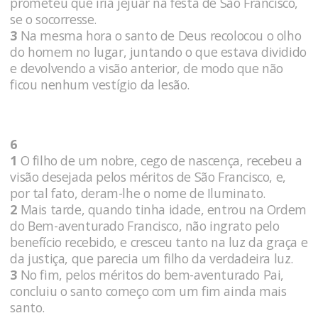
prometeu que iria jejuar na festa de São Francisco,
se o socorresse.
3
Na mesma hora o santo de Deus recolocou o olho
do homem no lugar, juntando o que estava dividido
e devolvendo a visão anterior, de modo que não
ficou nenhum vestígio da lesão.
6
1
O filho de um nobre, cego de nascença, recebeu a
visão desejada pelos méritos de São Francisco, e,
por tal fato, deram-lhe o nome de Iluminato.
2
Mais tarde, quando tinha idade, entrou na Ordem
do Bem-aventurado Francisco, não ingrato pelo
benefício recebido, e cresceu tanto na luz da graça e
da justiça, que parecia um filho da verdadeira luz.
3
No fim, pelos méritos do bem-aventurado Pai,
concluiu o santo começo com um fim ainda mais
santo.