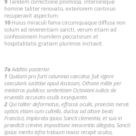
9
Tandem correctione promissa, interioreque
homine taliter renovato, exteriorem continuo
recuperavit aspectum.
10
Huius miraculi fama circumquaque diffusa non
solum ad reverentiam sancti, verum etiam ad
confessionem humilem peccatorum et
hospitalitatis gratiam plurimos incitavit.
7a
Additio posterior.
1
Quidam pro furti calumnia caecatus fuit rigore
saecularis iustitiae apud Assisium, Othone milite per
ministros publicos sententiam Octaviani iudicis de
eruendis accusato oculis exsequente.
2
Qui taliter deformatus, effossis oculis, praecisis nervis
opticis etiam cum cultello, ductus ad altare beati
Francisci, implorata ipsius Sancti clementia, et sua in
praedicti criminis impositione innocentia allegata, Sancti
ipsius merito infra triduum novos recepit oculos,