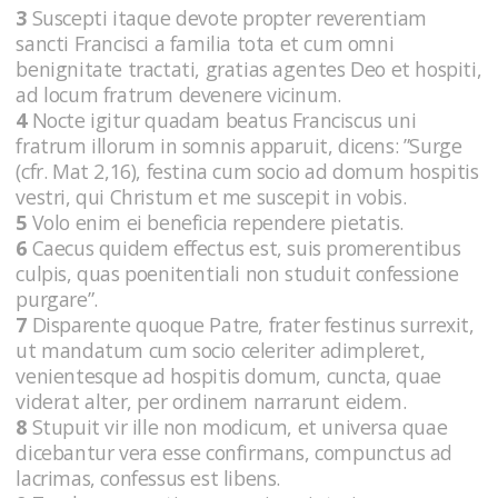
3
Suscepti itaque devote propter reverentiam
sancti Francisci a familia tota et cum omni
benignitate tractati, gratias agentes Deo et hospiti,
ad locum fratrum devenere vicinum.
4
Nocte igitur quadam beatus Franciscus uni
fratrum illorum in somnis apparuit, dicens: ”Surge
(cfr. Mat 2,16), festina cum socio ad domum hospitis
vestri, qui Christum et me suscepit in vobis.
5
Volo enim ei beneficia rependere pietatis.
6
Caecus quidem effectus est, suis promerentibus
culpis, quas poenitentiali non studuit confessione
purgare”.
7
Disparente quoque Patre, frater festinus surrexit,
ut mandatum cum socio celeriter adimpleret,
venientesque ad hospitis domum, cuncta, quae
viderat alter, per ordinem narrarunt eidem.
8
Stupuit vir ille non modicum, et universa quae
dicebantur vera esse confirmans, compunctus ad
lacrimas, confessus est libens.