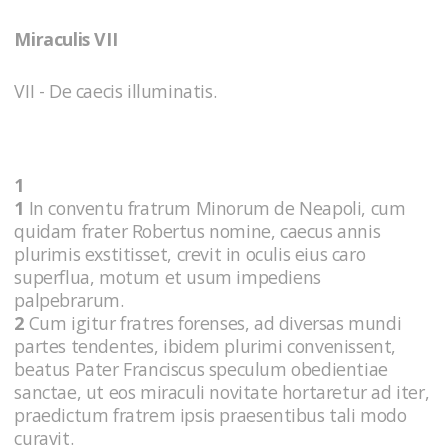
Miraculis VII
VII - De caecis illuminatis.
1
1
In conventu fratrum Minorum de Neapoli, cum
quidam frater Robertus nomine, caecus annis
plurimis exstitisset, crevit in oculis eius caro
superflua, motum et usum impediens
palpebrarum.
2
Cum igitur fratres forenses, ad diversas mundi
partes tendentes, ibidem plurimi convenissent,
beatus Pater Franciscus speculum obedientiae
sanctae, ut eos miraculi novitate hortaretur ad iter,
praedictum fratrem ipsis praesentibus tali modo
curavit.