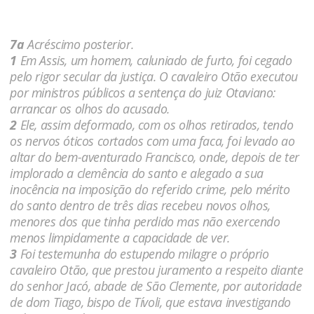
7a
Acréscimo posterior.
1
Em Assis, um homem, caluniado de furto, foi cegado
pelo rigor secular da justiça. O cavaleiro Otão executou
por ministros públicos a sentença do juiz Otaviano:
arrancar os olhos do acusado.
2
Ele, assim deformado, com os olhos retirados, tendo
os nervos óticos cortados com uma faca, foi levado ao
altar do bem-aventurado Francisco, onde, depois de ter
implorado a clemência do santo e alegado a sua
inocência na imposição do referido crime, pelo mérito
do santo dentro de três dias recebeu novos olhos,
menores dos que tinha perdido mas não exercendo
menos limpidamente a capacidade de ver.
3
Foi testemunha do estupendo milagre o próprio
cavaleiro Otão, que prestou juramento a respeito diante
do senhor Jacó, abade de São Clemente, por autoridade
de dom Tiago, bispo de Tívoli, que estava investigando