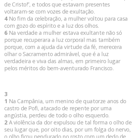
de Cristo!”, e todos que estavam presentes
voltaram-se com vozes de exultação.
4
No fim da celebração, a mulher voltou para casa
com gozo do espírito e a luz dos olhos.
6
Na verdade a mulher estava exultante não só
porque recuperara a luz corporal mas também
porque, com a ajuda da virtude da fé, merecera
olhar o Sacramento admirável, que é a luz
verdadeira e viva das almas, em primeiro lugar
pelos méritos do bem-aventurado Francisco.
3
1
Na Campânia, um menino de quatorze anos do
castro de Pofi, atacado de repente por uma
angústia, perdeu de todo o olho esquerdo.
2
A violência da dor expulsou de tal forma o olho de
seu lugar que, por oito dias, por um folga do nervo,
o olho ficou pendurado no rosto com um dedo de