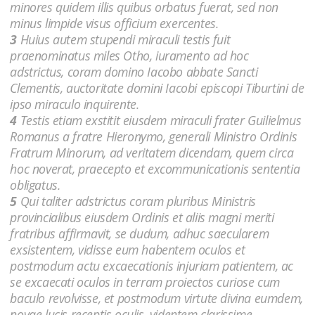
minores quidem illis quibus orbatus fuerat, sed non
minus limpide visus officium exercentes.
3
Huius autem stupendi miraculi testis fuit
praenominatus miles Otho, iuramento ad hoc
adstrictus, coram domino Iacobo abbate Sancti
Clementis, auctoritate domini Iacobi episcopi Tiburtini de
ipso miraculo inquirente.
4
Testis etiam exstitit eiusdem miraculi frater Guilielmus
Romanus a fratre Hieronymo, generali Ministro Ordinis
Fratrum Minorum, ad veritatem dicendam, quem circa
hoc noverat, praecepto et excommunicationis sententia
obligatus.
5
Qui taliter adstrictus coram pluribus Ministris
provincialibus eiusdem Ordinis et aliis magni meriti
fratribus affirmavit, se dudum, adhuc saecularem
exsistentem, vidisse eum habentem oculos et
postmodum actu excaecationis injuriam patientem, ac
se excaecati oculos in terram proiectos curiose cum
baculo revolvisse, et postmodum virtute divina eumdem,
novae lucis receptis oculis, videntem clarissime