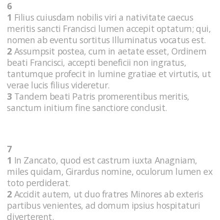
6
1
Filius cuiusdam nobilis viri a nativitate caecus
meritis sancti Francisci lumen accepit optatum; qui,
nomen ab eventu sortitus Illuminatus vocatus est.
2
Assumpsit postea, cum in aetate esset, Ordinem
beati Francisci, accepti beneficii non ingratus,
tantumque profecit in lumine gratiae et virtutis, ut
verae lucis filius videretur.
3
Tandem beati Patris promerentibus meritis,
sanctum initium fine sanctiore conclusit.
7
1
In Zancato, quod est castrum iuxta Anagniam,
miles quidam, Girardus nomine, oculorum lumen ex
toto perdiderat.
2
Accidit autem, ut duo fratres Minores ab exteris
partibus venientes, ad domum ipsius hospitaturi
diverterent.