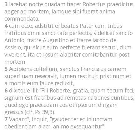
3
Iacebat nocte quadam frater Robertus praedictus
aeger ad mortem, iamque sibi fuerat anima
commendata,
4
cum ecce, adstitit ei beatus Pater cum tribus
fratribus omni sanctitate perfectis, videlicet sancto
Antonio, fratre Augustino et fratre Iacobo de
Assisio, qui sicut eum perfecte fuerant secuti, dum
viverent, ita et ipsum alacriter comitabantur post
mortem.
5
Accipiens cultellum, sanctus Franciscus carnem
superfluam resecavit, lumen restituit pristinum et
a mortis eum fauce reduxit,
6
dixitque illi: “Fili Roberte, gratia, quam tecum feci,
signum est fratribus ad remotas nationes euntibus,
quod ego praecedam eos et ipsorum dirigam
gressus (cfr. Ps 39,3).
7
Vadant”, inquit, ”gaudenter et iniunctam
obedientiam alacri animo exsequantur”.