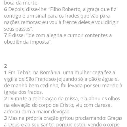
boca da morte.
6
Depois, disse-lhe: “Filho Roberto, a graça que fiz
contigo é um sinal para os frades que vão para
nações remotas: eu vou à frente deles e vou dirigir
seus passos”.
7
E disse: “Ide com alegria e cumpri contentes a
obediência imposta”.
2
1
Em Tebas, na România, uma mulher cega fez a
vigília de São Francisco jejuando só a pão e água e,
de manhã bem cedinho, foi levada por seu marido à
igreja dos frades.
2
Durante a celebração da missa, ela abriu os olhos
na elevação do corpo de Cristo, viu com clareza,
adorou com a maior devoção.
3
Mas na própria oração gritou proclamando: Graças
a Deus e ao seu santo, porque estou vendo o corpo