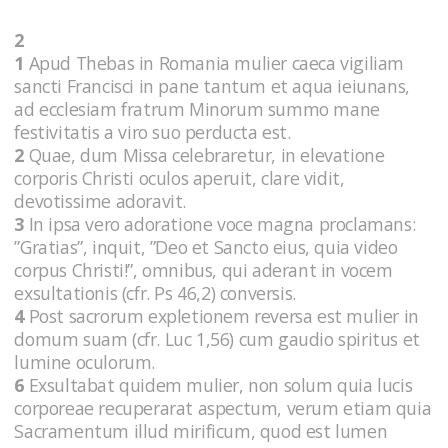
2
1
Apud Thebas in Romania mulier caeca vigiliam
sancti Francisci in pane tantum et aqua ieiunans,
ad ecclesiam fratrum Minorum summo mane
festivitatis a viro suo perducta est.
2
Quae, dum Missa celebraretur, in elevatione
corporis Christi oculos aperuit, clare vidit,
devotissime adoravit.
3
In ipsa vero adoratione voce magna proclamans:
”Gratias”, inquit, ”Deo et Sancto eius, quia video
corpus Christi!”, omnibus, qui aderant in vocem
exsultationis (cfr. Ps 46,2) conversis.
4
Post sacrorum expletionem reversa est mulier in
domum suam (cfr. Luc 1,56) cum gaudio spiritus et
lumine oculorum.
6
Exsultabat quidem mulier, non solum quia lucis
corporeae recuperarat aspectum, verum etiam quia
Sacramentum illud mirificum, quod est lumen