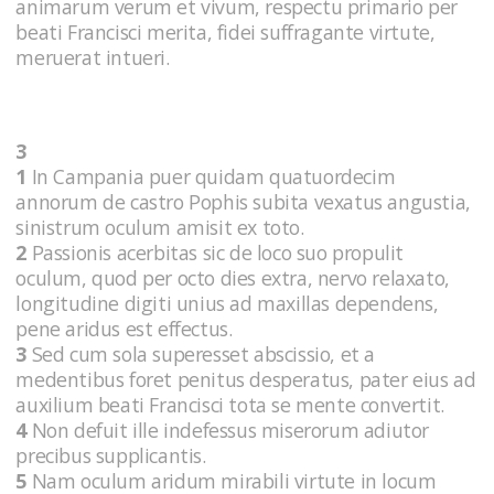
animarum verum et vivum, respectu primario per
beati Francisci merita, fidei suffragante virtute,
meruerat intueri.
3
1
In Campania puer quidam quatuordecim
annorum de castro Pophis subita vexatus angustia,
sinistrum oculum amisit ex toto.
2
Passionis acerbitas sic de loco suo propulit
oculum, quod per octo dies extra, nervo relaxato,
longitudine digiti unius ad maxillas dependens,
pene aridus est effectus.
3
Sed cum sola superesset abscissio, et a
medentibus foret penitus desperatus, pater eius ad
auxilium beati Francisci tota se mente convertit.
4
Non defuit ille indefessus miserorum adiutor
precibus supplicantis.
5
Nam oculum aridum mirabili virtute in locum