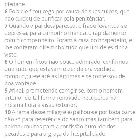
piedade.
6
Pois ele ficou cego por causa de suas culpas, que
não cuidou de purificar pela penitência”.
7
Quando o pai desapareceu, o frade levantou-se
depressa, para cumprir o mandato rapidamente
com o companheiro. Foram à casa do hospedeiro, e
lhe contaram direitinho tudo que um deles tinha
visto.
8
O homem ficou não pouco admirado, confirmou
que tudo que estavam dizendo era verdade,
compungiu-se até as lágrimas e se confessou de
boa vontade.
9
Afinal, prometendo corrigir-se, com o homem
interior de tal forma renovado, recuperou na
mesma hora a visão exterior.
10
A fama desse milagre espalhou-se por toda parte
não só para reverência do santo mas também para
animar muitos para a confissão humilde dos
pecados e para a graça da hospitalidade.