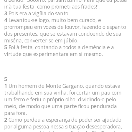
ir à tua festa, como prometi aos frades!”.
3
Pois era a vigília do santo.
4
Levantou-se logo, muito bem curado, e
prorrompeu em vozes de louvor, fazendo o espanto
dos presentes, que se estavam condoendo de sua
miséria, converter-se em júbilo.
5
Foi à festa, contando a todos a clemência e a
virtude que experimentara em si mesmo.
5
1
Um homem de Monte Gargano, quando estava
trabalhando em sua vinha, foi cortar um pau com
um ferro e feriu o próprio olho, dividindo-o pelo
meio, de modo que uma parte ficou pendurada
para fora.
2
Como perdeu a esperança de poder ser ajudado
por alguma pessoa nessa situação desesperadora,