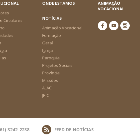
TUCIONAL
ONDE ESTAMOS
ANIMAÇÃO
VOCACIONAL
tores
NOTÍCIAS
e Circulares
ho
Animação Vocacional
nidades
Formação
a
Geral
ogia
Igreja
ias
Paroquial
Projetos Sociais
Província
Missões
ALAC
JPIC
(61) 3242-2238
FEED DE NOTÍCIAS