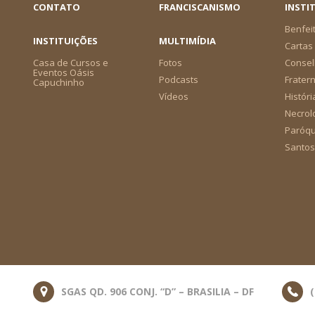
CONTATO
FRANCISCANISMO
INSTI
Benfei
INSTITUIÇÕES
MULTIMÍDIA
Cartas 
Casa de Cursos e
Fotos
Consel
Eventos Oásis
Podcasts
Frater
Capuchinho
Vídeos
Históri
Necrol
Paróqu
Santos
SGAS QD. 906 CONJ. “D” – BRASILIA – DF