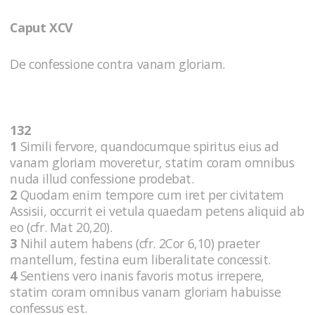
Caput XCV
De confessione contra vanam gloriam.
132
1
Simili fervore, quandocumque spiritus eius ad
vanam gloriam moveretur, statim coram omnibus
nuda illud confessione prodebat.
2
Quodam enim tempore cum iret per civitatem
Assisii, occurrit ei vetula quaedam petens aliquid ab
eo (cfr. Mat 20,20).
3
Nihil autem habens (cfr. 2Cor 6,10) praeter
mantellum, festina eum liberalitate concessit.
4
Sentiens vero inanis favoris motus irrepere,
statim coram omnibus vanam gloriam habuisse
confessus est.