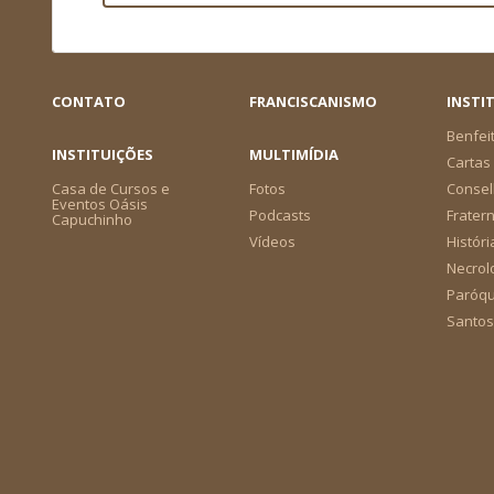
CONTATO
FRANCISCANISMO
INSTI
Benfei
INSTITUIÇÕES
MULTIMÍDIA
Cartas 
Casa de Cursos e
Fotos
Consel
Eventos Oásis
Podcasts
Frater
Capuchinho
Vídeos
Históri
Necrol
Paróqu
Santos