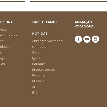
TUCIONAL
ONDE ESTAMOS
ANIMAÇÃO
VOCACIONAL
tores
NOTÍCIAS
e Circulares
ho
Animação Vocacional
nidades
Formação
a
Geral
ogia
Igreja
ias
Paroquial
Projetos Sociais
Província
Missões
ALAC
JPIC