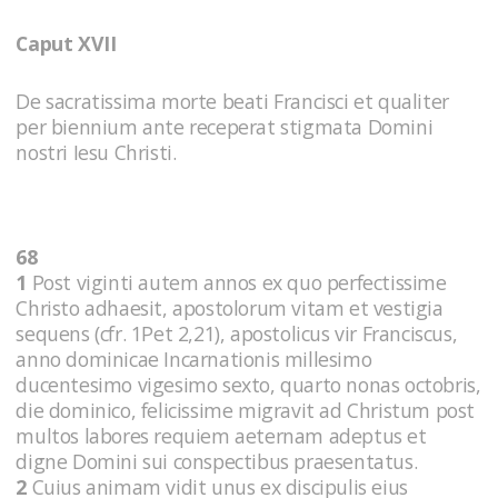
Caput XVII
De sacratissima morte beati Francisci et qualiter
per biennium ante receperat stigmata Domini
nostri Iesu Christi.
68
1
Post viginti autem annos ex quo perfectissime
Christo adhaesit, apostolorum vitam et vestigia
sequens (cfr. 1Pet 2,21), apostolicus vir Franciscus,
anno dominicae Incarnationis millesimo
ducentesimo vigesimo sexto, quarto nonas octobris,
die dominico, felicissime migravit ad Christum post
multos labores requiem aeternam adeptus et
digne Domini sui conspectibus praesentatus.
2
Cuius animam vidit unus ex discipulis eius