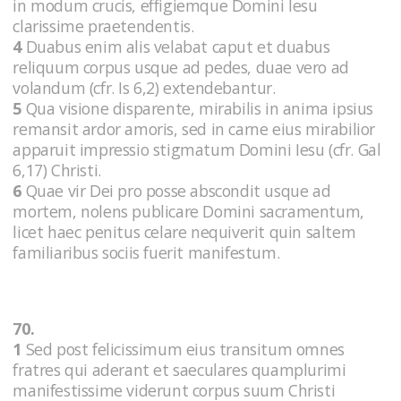
in modum crucis, effigiemque Domini Iesu
clarissime praetendentis.
4
Duabus enim alis velabat caput et duabus
reliquum corpus usque ad pedes, duae vero ad
volandum (cfr. Is 6,2) extendebantur.
5
Qua visione disparente, mirabilis in anima ipsius
remansit ardor amoris, sed in carne eius mirabilior
apparuit impressio stigmatum Domini Iesu (cfr. Gal
6,17) Christi.
6
Quae vir Dei pro posse abscondit usque ad
mortem, nolens publicare Domini sacramentum,
licet haec penitus celare nequiverit quin saltem
familiaribus sociis fuerit manifestum.
70.
1
Sed post felicissimum eius transitum omnes
fratres qui aderant et saeculares quamplurimi
manifestissime viderunt corpus suum Christi