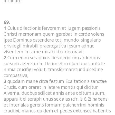
inclinari.
69.
1
Cuius dilectionis fervorem et iugem passionis
Christi memoriam quem gerebat in corde volens
ipse Dominus ostendere toti mundo, singularis
privilegii mirabili praerogativa ipsum adhuc
viventem in carne mirabiliter decoravit.
2
Cum enim seraphicis desideriorum ardoribus
sursum ageretur in Deum et in illum qui caritate
nimia crucifigi voluit, transformaretur dulcedine
compassiva,
3
quodam mane circa festum Exaltationis sanctae
Crucis, cum oraret in latere montis qui dicitur
Alverna, duobus scilicet annis ante obitum suum,
apparuit ei seraph unus sex alas (cfr. Is 6,2) habens
et inter alas gerens formam pulcherrimi hominis
crucifixi, manus quidem et pedes extensos habentis