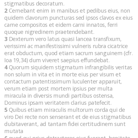
stigmatibus decoratum.
2
Cernebant enim in manibus et pedibus eius, non
quidem clavorum puncturas sed ipsos clavos ex eius
carne compositos et eidem carni innatos, ferri
quoque nigredinem praetendebant.
3
Dexterum vero latus quasi lancea transfixum,
verissimi ac manifestissimi vulneris rubra cicatrice
erat obductum, quod etiam sacrum sanguinem (cfr.
Ioa 19,34) dum viveret saepius effundebat.
4
Quorum siquidem stigmatum infrangibilis veritas
non solum in vita et in morte eius per visum et
contactum patentissimum luculenter apparuit,
verum etiam post mortem ipsius per multa
miracula in diversis mundi partibus ostensa,
Dominus ipsam veritatem clarius patefecit.
5
Quibus etiam miraculis multorum corda qui de
viro Dei recte non senserant et de eius stigmatibus
dubitaverant, ad tantam fidei certitudinem sunt
mutata
6
quod qui prius detractores eius fuerant, bonitate