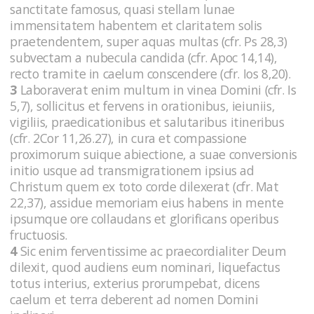
sanctitate famosus, quasi stellam lunae
immensitatem habentem et claritatem solis
praetendentem, super aquas multas (cfr. Ps 28,3)
subvectam a nubecula candida (cfr. Apoc 14,14),
recto tramite in caelum conscendere (cfr. Ios 8,20).
3
Laboraverat enim multum in vinea Domini (cfr. Is
5,7), sollicitus et fervens in orationibus, ieiuniis,
vigiliis, praedicationibus et salutaribus itineribus
(cfr. 2Cor 11,26.27), in cura et compassione
proximorum suique abiectione, a suae conversionis
initio usque ad transmigrationem ipsius ad
Christum quem ex toto corde dilexerat (cfr. Mat
22,37), assidue memoriam eius habens in mente
ipsumque ore collaudans et glorificans operibus
fructuosis.
4
Sic enim ferventissime ac praecordialiter Deum
dilexit, quod audiens eum nominari, liquefactus
totus interius, exterius prorumpebat, dicens
caelum et terra deberent ad nomen Domini