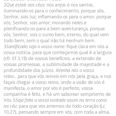
2
Que estais nos céus:
nos anjos e nos santos,
iluminando-os para o conhecimento, porque vós,
Senhor, sois luz; inflamando-os para o amor, porque
vós, Senhor, sois amor; morando neles e
plenificando-os para a bem-aventurança, porque
vós, Senhor, sois o sumo bem, eterno, do qual vem
todo bem, sem o qual não há nenhum bem.
3
Santificado seja o vosso nome:
fique clara em nós a
vossa notícia, para que conheçamos qual é a largura
(cfr. Ef 3,18) de vossos benefícios, a extensão de
vossas promessas, a sublimidade da majestade e a
profundidade dos juízos. 4
Venha nós o vosso
reino...
para que vós reineis em nós pela graça, e nos
façais chegar a vosso reino, onde a visão de vós é
manifesta, o amor por vós é perfeito, vossa
companhia é feliz, e há um saborear sempiterno de
Vós. 5
Seja feita a vossa vontade assim na terra como
no céu:
para que vos amemos de todo coração (Lc
10,27), pensando sempre em vós, com toda a alma,