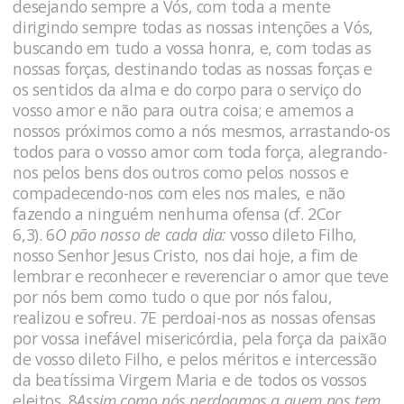
desejando sempre a Vós, com toda a mente
dirigindo sempre todas as nossas intenções a Vós,
buscando em tudo a vossa honra, e, com todas as
nossas forças, destinando todas as nossas forças e
os sentidos da alma e do corpo para o serviço do
vosso amor e não para outra coisa; e amemos a
nossos próximos como a nós mesmos, arrastando-os
todos para o vosso amor com toda força, alegrando-
nos pelos bens dos outros como pelos nossos e
compadecendo-nos com eles nos males, e não
fazendo a ninguém nenhuma ofensa (cf. 2Cor
6,3). 6
O pão nosso de cada dia:
vosso dileto Filho,
nosso Senhor Jesus Cristo, nos dai hoje, a fim de
lembrar e reconhecer e reverenciar o amor que teve
por nós bem como tudo o que por nós falou,
realizou e sofreu. 7E perdoai-nos as nossas ofensas
por vossa inefável misericórdia, pela força da paixão
de vosso dileto Filho, e pelos méritos e intercessão
da beatíssima Virgem Maria e de todos os vossos
eleitos. 8
Assim como nós perdoamos a quem nos tem