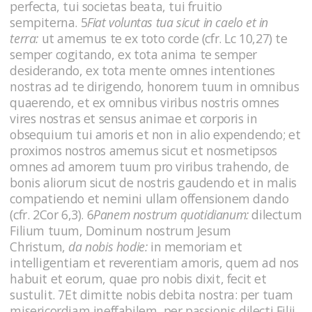
perfecta, tui societas beata, tui fruitio
sempiterna. 5
Fiat voluntas tua sicut in caelo et in
terra:
ut amemus te ex toto corde (cfr. Lc 10,27) te
semper cogitando, ex tota anima te semper
desiderando, ex tota mente omnes intentiones
nostras ad te dirigendo, honorem tuum in omnibus
quaerendo, et ex omnibus viribus nostris omnes
vires nostras et sensus animae et corporis in
obsequium tui amoris et non in alio expendendo; et
proximos nostros amemus sicut et nosmetipsos
omnes ad amorem tuum pro viribus trahendo, de
bonis aliorum sicut de nostris gaudendo et in malis
compatiendo et nemini ullam offensionem dando
(cfr. 2Cor 6,3). 6
Panem nostrum quotidianum:
dilectum
Filium tuum, Dominum nostrum Jesum
Christum,
da nobis hodie:
in memoriam et
intelligentiam et reverentiam amoris, quem ad nos
habuit et eorum, quae pro nobis dixit, fecit et
sustulit. 7Et dimitte nobis debita nostra: per tuam
misericordiam ineffabilem, per passionis dilecti Filii