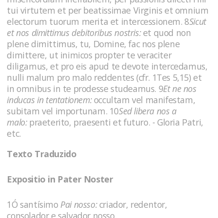
tui virtutem et per beatissimae Virginis et omnium
electorum tuorum merita et intercessionem. 8
Sicut
et nos dimittimus debitoribus nostris:
et quod non
plene dimittimus, tu, Domine, fac nos plene
dimittere, ut inimicos propter te veraciter
diligamus, et pro eis apud te devote intercedamus,
nulli malum pro malo reddentes (cfr. 1Tes 5,15) et
in omnibus in te prodesse studeamus. 9
Et ne nos
inducas in tentationem:
occultam vel manifestam,
subitam vel importunam. 10
Sed libera nos a
malo:
praeterito, praesenti et futuro. - Gloria Patri,
etc.
Texto Traduzido
Expositio in Pater Noster
1Ó santísimo
Pai nosso:
criador, redentor,
consolador e salvador nosso.