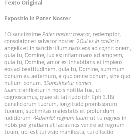
Texto Original
Expositio in Pater Noster
1O sanctissime
Pater noster:
creator, redemptor,
consolator et salvator noster. 2
Qui es in caelis:
in
angelis et in sanctis; illuminans eos ad cognitionem,
quia tu, Domine, lux es; inflammans ad amorem,
quia tu, Domine, amor es; inhabitans et implens
eos ad beatitudinem, quia tu, Domine, summum
bonum es, aeternum, a quo omne bonum, sine quo
nullum bonum. 3
Sanctificetur nomen
tuum:
clarificetur in nobis notitia tua, ut
cognoscamus, quae sit latitudo (cfr. Eph 3,18)
beneficiorum tuorum, longitudo promissorum
tuorum, sublimitas maiestatis et profundum
iudiciorum. 4
Adveniat regnum tuum:
ut tu regnes in
nobis per gratiam et facias nos venire ad regnum
tuum, ubi est tui visio manifesta, tui dilectio