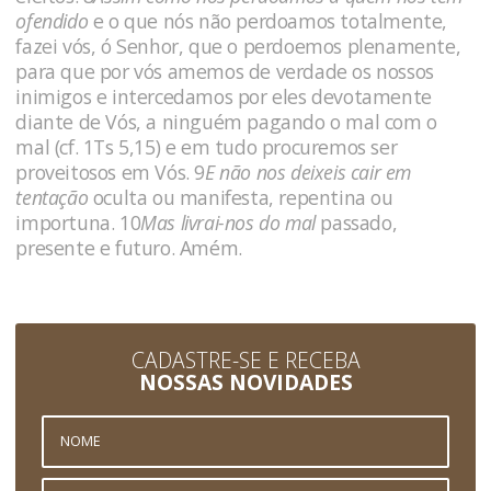
ofendido
e o que nós não perdoamos totalmente,
fazei vós, ó Senhor, que o perdoemos plenamente,
para que por vós amemos de verdade os nossos
inimigos e intercedamos por eles devotamente
diante de Vós, a ninguém pagando o mal com o
mal (cf. 1Ts 5,15) e em tudo procuremos ser
proveitosos em Vós. 9
E não nos deixeis cair em
tentação
oculta ou manifesta, repentina ou
importuna. 10
Mas livrai-nos do mal
passado,
presente e futuro. Amém.
CADASTRE-SE E RECEBA
NOSSAS NOVIDADES