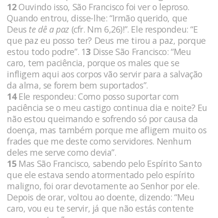
12
Ouvindo isso, São Francisco foi ver o leproso.
Quando entrou, disse-lhe: “Irmão querido, que
Deus
te dê a paz
(cfr. Nm 6,26)!”. Ele respondeu: “E
que paz eu posso ter? Deus me tirou a paz, porque
estou todo podre”. 1
3
Disse São Francisco: “Meu
caro, tem paciência, porque os males que se
infligem aqui aos corpos vão servir para a salvação
da alma, se forem bem suportados”.
14
Ele respondeu: Como posso suportar com
paciência se o meu castigo continua dia e noite? Eu
não estou queimando e sofrendo só por causa da
doença, mas também porque me afligem muito os
frades que me deste como servidores. Nenhum
deles me serve como devia”.
15
Mas São Francisco, sabendo pelo Espírito Santo
que ele estava sendo atormentado pelo espírito
maligno, foi orar devotamente ao Senhor por ele.
Depois de orar, voltou ao doente, dizendo: “Meu
caro, vou eu te servir, já que não estás contente