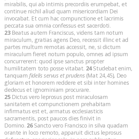
mirabilis, qui ab intimis precordiis erumpebat, et
continue nichil aliud quam misericordiam Dei
invocabat. Et cum hac compunctione et lacrimis
peccata sua omnia confessus est sacerdoti.
23
Beatus autem Franciscus, videns tam notum
miraculum, gratias agens Deo, recessit illinc et ad
partes multum remotas accessit, ne, si dictum
miraculum fieret notum populo, omnes ad ipsum
concurrerent: quod ipse sanctus propter
humilitatem toto posse vitabat.
24
Studebat enim,
tanquam
fidelis servus et prudens
(Mat 24,45)
,
Deo
gloriam et honorem reddere et sibi inter homines
dedecus et ignominiam procurare.
25
Dictus vero leprosus post miraculosam
sanitatem et compunctionem prehabitam
infirmatus est et, armatus ecclesiasticis
sacramentis, post paucos dies finivit in
Domino.
26
Sancto vero Francisco in silva quadam
orante in loco remoto, apparuit dictus leprosus