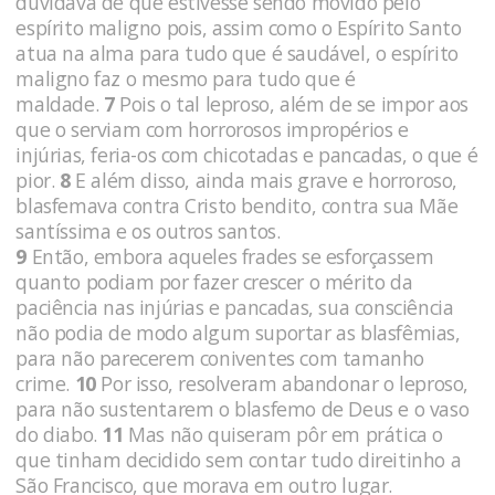
duvidava de que estivesse sendo movido pelo
espírito maligno pois, assim como o Espírito Santo
atua na alma para tudo que é saudável, o espírito
maligno faz o mesmo para tudo que é
maldade.
7
Pois o tal leproso, além de se impor aos
que o serviam com horrorosos impropérios e
injúrias, feria-os com chicotadas e pancadas, o que é
pior.
8
E além disso, ainda mais grave e horroroso,
blasfemava contra Cristo bendito, contra sua Mãe
santíssima e os outros santos.
9
Então, embora aqueles frades se esforçassem
quanto podiam por fazer crescer o mérito da
paciência nas injúrias e pancadas, sua consciência
não podia de modo algum suportar as blasfêmias,
para não parecerem coniventes com tamanho
crime.
10
Por isso, resolveram abandonar o leproso,
para não sustentarem o blasfemo de Deus e o vaso
do diabo.
11
Mas não quiseram pôr em prática o
que tinham decidido sem contar tudo direitinho a
São Francisco, que morava em outro lugar.