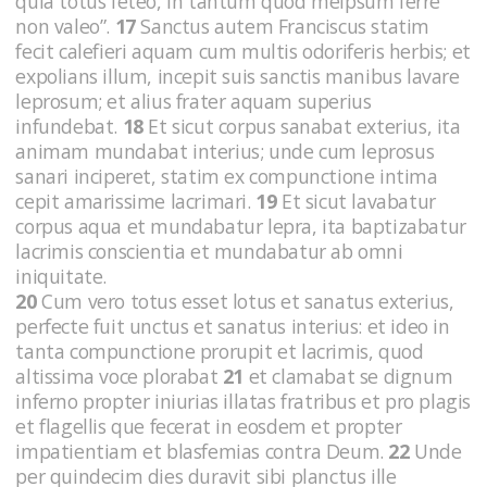
quia totus feteo, in tantum quod meipsum ferre
non valeo”.
17
Sanctus autem Franciscus statim
fecit calefieri aquam cum multis odoriferis herbis; et
expolians illum, incepit suis sanctis manibus lavare
leprosum; et alius frater aquam superius
infundebat.
18
Et sicut corpus sanabat exterius, ita
animam mundabat interius; unde cum leprosus
sanari inciperet, statim ex compunctione intima
cepit amarissime lacrimari.
19
Et sicut lavabatur
corpus aqua et mundabatur lepra, ita baptizabatur
lacrimis conscientia et mundabatur ab omni
iniquitate.
20
Cum vero totus esset lotus et sanatus exterius,
perfecte fuit unctus et sanatus interius: et ideo in
tanta compunctione prorupit et lacrimis, quod
altissima voce plorabat
21
et clamabat se dignum
inferno propter iniurias illatas fratribus et pro plagis
et flagellis que fecerat in eosdem et propter
impatientiam et blasfemias contra Deum.
22
Unde
per quindecim dies duravit sibi planctus ille