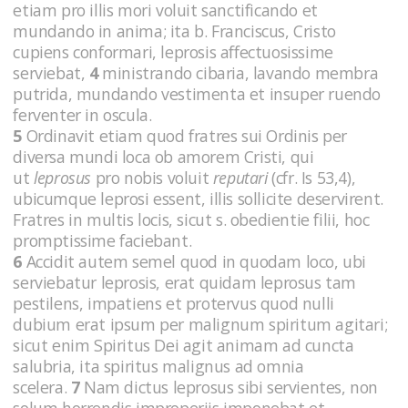
etiam pro illis mori voluit sanctificando et
mundando in anima; ita b. Franciscus, Cristo
cupiens conformari, leprosis affectuosissime
serviebat,
4
ministrando cibaria, lavando membra
putrida, mundando vestimenta et insuper ruendo
ferventer in oscula.
5
Ordinavit etiam quod fratres sui Ordinis per
diversa mundi loca ob amorem Cristi, qui
ut
leprosus
pro nobis voluit
reputari
(cfr. Is 53,4),
ubicumque leprosi essent, illis sollicite deservirent.
Fratres in multis locis, sicut s. obedientie filii, hoc
promptissime faciebant.
6
Accidit autem semel quod in quodam loco, ubi
serviebatur leprosis, erat quidam leprosus tam
pestilens, impatiens et protervus quod nulli
dubium erat ipsum per malignum spiritum agitari;
sicut enim Spiritus Dei agit animam ad cuncta
salubria, ita spiritus malignus ad omnia
scelera.
7
Nam dictus leprosus sibi servientes, non
so­lum horrendis improperiis imponebat et