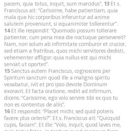
pacem, quia totus, inquit, sum marcidus”.
13
Et s.
Franciscus ait: “Carissime, habe patientiam, quia
mala que hic corporibus inferuntur ad anime
salutem proveniunt, si equanimiter tollerentur”.
14
Et ille respondit: “Quomodo possum tollerare
patienter, cum pena mea die noctuque perseveret?
Nam, non solum ab infirmitate comburor et crucior,
sed etiam a fratribus, quos michi servitores dedisti,
vehementer affligor: quia nullus est qui michi
serviat ut oportet”.
15
Sanctus autem Franciscus, cognoscens per
Spiritum sanctum quod ille a maligno spiritu
vexabatur, ivit et pro ipso devote Dominum
exoravit. Et facta oratione, rediit ad infirmum,
dicens: “Carissime, ego volo servire tibi ex quo tu
non es contentus de aliis”.
16
Et respondit: “Placet michi; sed quid poteris
facere plus ceteris?”. Et s. Franciscus ait: “Quicquid
cupis, faciam”. Et ille: “Volo, inquit, quod laves me,