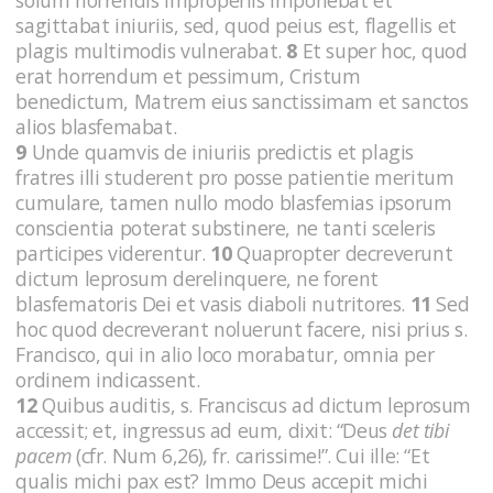
sagittabat iniuriis, sed, quod peius est, flagellis et
plagis multimodis vulnerabat.
8
Et super hoc, quod
erat horrendum et pessimum, Cristum
benedictum, Matrem eius sanctissimam et sanctos
alios blasfemabat.
9
Unde quamvis de iniuriis predictis et plagis
fratres illi studerent pro posse patientie meritum
cumulare, tamen nullo modo blasfemias ipsorum
conscientia poterat substinere, ne tanti sceleris
participes viderentur.
10
Quapropter decreverunt
dictum leprosum derelinquere, ne forent
blasfematoris Dei et vasis diaboli nutritores.
11
Sed
hoc quod decreverant noluerunt facere, nisi prius s.
Francisco, qui in alio loco morabatur, omnia per
ordinem indicassent.
12
Quibus auditis, s. Franciscus ad dictum leprosum
accessit; et, ingressus ad eum, dixit: “Deus
det tibi
pacem
(cfr. Num 6,26)
,
fr. carissime!”. Cui ille: “Et
qualis michi pax est? Immo Deus accepit michi