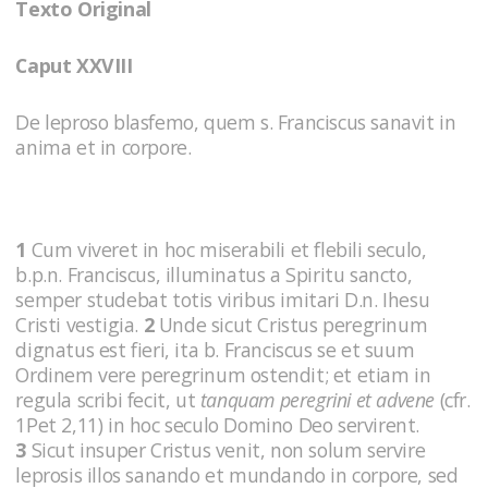
Texto Original
Caput XXVIII
De leproso blasfemo, quem s. Franciscus sanavit in
anima et in corpore.
1
Cum viveret in hoc miserabili et flebili seculo,
b.p.n. Franciscus, illuminatus a Spiritu sancto,
semper studebat totis viribus imitari D.n. Ihesu
Cristi vestigia.
2
Unde sicut Cristus peregrinum
dignatus est fieri, ita b. Franciscus se et suum
Ordinem vere peregrinum ostendit; et etiam in
regula scribi fecit, ut
tanquam peregrini et advene
(cfr.
1Pet 2,11) in hoc seculo Domino Deo servirent.
3
Sicut insuper Cristus venit, non solum servire
leprosis illos sanando et mundando in corpore, sed