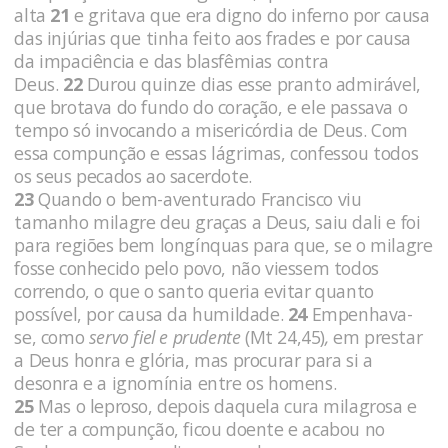
alta
21
e gritava que era digno do inferno por causa
das injúrias que tinha feito aos frades e por causa
da impaciência e das blasfêmias contra
Deus.
22
Durou quinze dias esse pranto admirável,
que brotava do fundo do coração, e ele passava o
tempo só invocando a misericórdia de Deus. Com
essa compunção e essas lágrimas, confessou todos
os seus pecados ao sacerdote.
23
Quando o bem-aventurado Francisco viu
tamanho milagre deu graças a Deus, saiu dali e foi
para regiões bem longínquas para que, se o milagre
fosse conhecido pelo povo, não viessem todos
correndo, o que o santo queria evitar quanto
possível, por causa da humildade.
24
Empenhava-
se, como
servo fiel e prudente
(Mt 24,45)
,
em prestar
a Deus honra e glória, mas procurar para si a
desonra e a ignomínia entre os homens.
25
Mas o leproso, depois daquela cura milagrosa e
de ter a compunção, ficou doente e acabou no