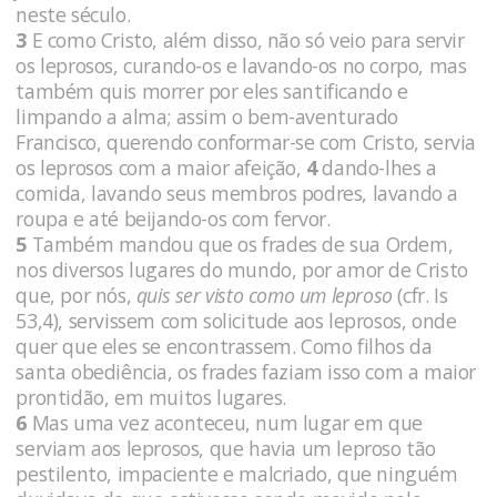
neste século.
3
E como Cristo, além disso, não só veio para servir
os leprosos, curando-os e lavando-os no corpo, mas
também quis morrer por eles santificando e
limpando a alma; assim o bem-aventurado
Francisco, querendo conformar-se com Cristo, servia
os leprosos com a maior afeição,
4
dando-lhes a
comida, lavando seus membros podres, lavando a
roupa e até beijando-os com fervor.
5
Também mandou que os frades de sua Ordem,
nos diversos lugares do mundo, por amor de Cristo
que, por nós,
quis ser visto como um leproso
(cfr. Is
53,4), servissem com solicitude aos leprosos, onde
quer que eles se encontrassem. Como filhos da
santa obediência, os frades faziam isso com a maior
prontidão, em muitos lugares.
6
Mas uma vez aconteceu, num lugar em que
serviam aos leprosos, que havia um leproso tão
pestilento, impaciente e malcriado, que ninguém