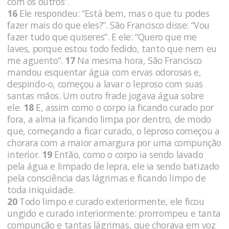
com os outros”.
16
Ele respondeu: “Está bem, mas o que tu podes
fazer mais do que eles?”. São Francisco disse: “Vou
fazer tudo que quiseres”. E ele: “Quero que me
laves, porque estou todo fedido, tanto que nem eu
me aguento”.
17
Na mesma hora, São Francisco
mandou esquentar água com ervas odorosas e,
despindo-o, começou a lavar o leproso com suas
santas mãos. Um outro frade jogava água sobre
ele.
18
E, assim como o corpo ia ficando curado por
fora, a alma ia ficando limpa por dentro, de modo
que, começando a ficar curado, o leproso começou a
chorara com a maior amargura por uma compunção
interior.
19
Então, como o corpo ia sendo lavado
pela água e limpado de lepra, ele ia sendo batizado
pela consciência das lágrimas e ficando limpo de
toda iniquidade.
20
Todo limpo e curado exteriormente, ele ficou
ungido e curado interiormente: prorrompeu e tanta
compunção e tantas lágrimas, que chorava em voz