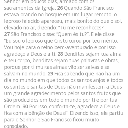
Senhor em poucos dias, armado com os
sacramentos da Igreja.
26
Quando São Francisco
estava orando no bosque em um lugar remoto, o
leproso falecido apareceu, mais bonito do que o sol,
elevado no ar, dizendo: “Tu me reconheces?”.
27
São Francisco disse: “Quem és tu?”. E ele disse:
“Eu sou o leproso que Cristo curou por teu mérito.
Vou hoje para o reino bem-aventurado e por isso
agradeço a Deus e a ti.
28
Benditos sejam tua alma
e teu corpo, benditas sejam tuas palavras e obras,
porque por ti muitas almas vão ser salvas e se
salvam no mundo.
29
Fica sabendo que não há um
dia no mundo em que todos os santos anjos e todos
os santos e santas de Deus não manifestem a Deus
um grande agradecimento pelos santos frutos que
são produzidos em todo o mundo por ti e por tua
Ordem.
30
Por isso, conforta-te, agradece a Deus e
fica com a bênção de Deus!”. Dizendo isso, ele partiu
para o Senhor e São Francisco ficou muito
consolado.