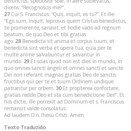
defunctus, speciosior sole, in aere sublevatus,
dicens: “Recognoscis me?”.
27
Cui S. Franciscus: “Quis, inquit, es tu?”. Et ille:
“Ego sum, inquit, leprosus quem Cristus benedictus,
te promerente, sanavit; et hodie vado ad regnum
beatum, de quo Deo et tibi gratias
ago.
28
Benedicta sit anima et corpus tuum, et
benedicta sint verba et opera tua, quia per te
multe anime salvabuntur et salvantur in
mundo.
29
Et scias quod non est dies in mundo, in
quo omnes sancti angeli et omnes sancti et sancte
Dei non referant magnas gratias Deo de sanctis
fructibus qui per te et tuum Ordinem undique
patrantur per orbem.
30
Et propterea confortare,
gratias redde Deo et sta cum benedictione Dei!”. Et
hiis dictis, ille perrexit ad Dominum et s. Franciscus
remansit valde consolatus.
Ad laudem D.n. Ihesu Cristi. Amen.
Texto Traduzido