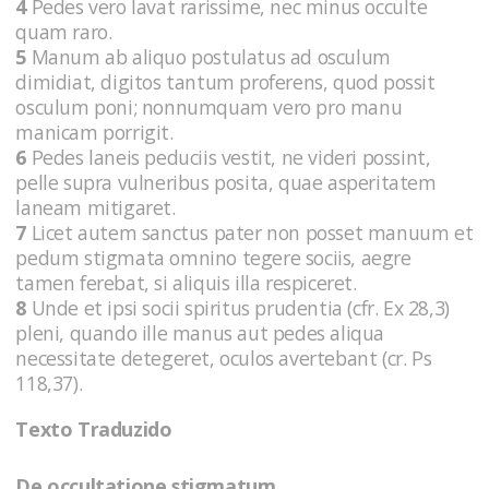
4
Pedes vero lavat rarissime, nec minus occulte
quam raro.
5
Manum ab aliquo postulatus ad osculum
dimidiat, digitos tantum proferens, quod possit
osculum poni; nonnumquam vero pro manu
manicam porrigit.
6
Pedes laneis peduciis vestit, ne videri possint,
pelle supra vulneribus posita, quae asperitatem
laneam mitigaret.
7
Licet autem sanctus pater non posset manuum et
pedum stigmata omnino tegere sociis, aegre
tamen ferebat, si aliquis illa respiceret.
8
Unde et ipsi socii spiritus prudentia (cfr. Ex 28,3)
pleni, quando ille manus aut pedes aliqua
necessitate detegeret, oculos avertebant (cr. Ps
118,37).
Texto Traduzido
De occultatione stigmatum