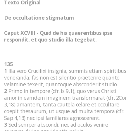
Texto Original
De occultatione stigmatum
Caput XCVIII - Quid de his quaerentibus ipse
respondit, et quo studio illa tegebat.
135
1
Illa vero Crucifixi insignia, summis etiam spiritibus
veneranda, fas non est silentio praeterire quanto
velamine texerit, quantoque absconderit studio.
2
Primo in tempore (cfr. Is 9,1), quo verus Christi
amor in eamdem imaginem transformarat (cfr. 2Cor
3,18) amantem, tanta cautela celare et occultare
coepit thesaurum, ut usque ad multa tempora (cfr.
Sap 4,13) nec ipsi familiares agnoscerent.
3
Sed semper abscondi, nec ad oculos venire