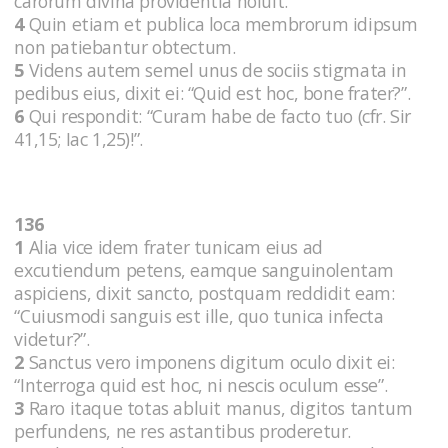
carorum divina providentia noluit.
4
Quin etiam et publica loca membrorum idipsum
non patiebantur obtectum.
5
Videns autem semel unus de sociis stigmata in
pedibus eius, dixit ei: “Quid est hoc, bone frater?”.
6
Qui respondit: “Curam habe de facto tuo (cfr. Sir
41,15; Iac 1,25)!”.
136
1
Alia vice idem frater tunicam eius ad
excutiendum petens, eamque sanguinolentam
aspiciens, dixit sancto, postquam reddidit eam:
“Cuiusmodi sanguis est ille, quo tunica infecta
videtur?”.
2
Sanctus vero imponens digitum oculo dixit ei:
“Interroga quid est hoc, ni nescis oculum esse”.
3
Raro itaque totas abluit manus, digitos tantum
perfundens, ne res astantibus proderetur.