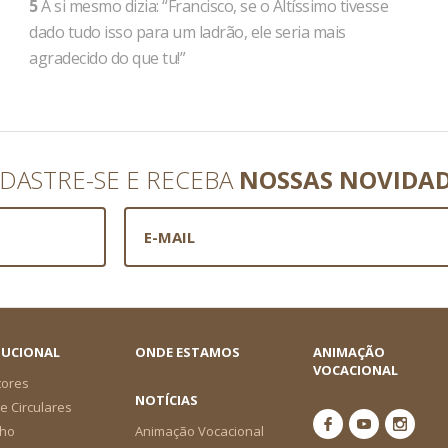
5
A si mesmo dizia: “Francisco, se o Altíssimo tivesse
dado tudo isso para um ladrão, ele seria mais
agradecido do que tu!”
DASTRE-SE E RECEBA
NOSSAS NOVIDA
TUCIONAL
ONDE ESTAMOS
ANIMAÇÃO
VOCACIONAL
tores
NOTÍCIAS
e Circulares
ho
Animação Vocacional