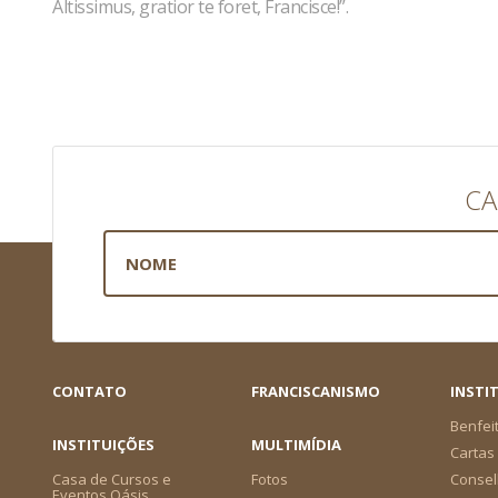
Altissimus, gratior te foret, Francisce!”.
CA
CONTATO
FRANCISCANISMO
INSTI
Benfei
INSTITUIÇÕES
MULTIMÍDIA
Cartas 
Casa de Cursos e
Fotos
Consel
Eventos Oásis