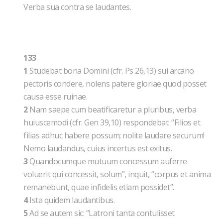
Verba sua contra se laudantes.
133
1
Studebat bona Domini (cfr. Ps 26,13) sui arcano
pectoris condere, nolens patere gloriae quod posset
causa esse ruinae.
2
Nam saepe cum beatificaretur a pluribus, verba
huiuscemodi (cfr. Gen 39,10) respondebat: “Filios et
filias adhuc habere possum; nolite laudare securum!
Nemo laudandus, cuius incertus est exitus.
3
Quandocumque mutuum concessum auferre
voluerit qui concessit, solum”, inquit, “corpus et anima
remanebunt, quae infidelis etiam possidet”.
4
Ista quidem laudantibus.
5
Ad se autem sic: “Latroni tanta contulisset