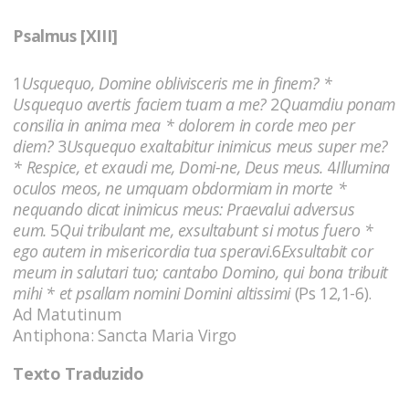
Psalmus [XIII]
1
Usquequo, Domine oblivisceris me in finem? *
Usquequo avertis faciem tuam a me?
2
Quamdiu ponam
consilia in anima mea * dolorem in corde meo per
diem?
3
Usquequo exaltabitur inimicus meus super me?
* Respice, et exaudi me, Domi-ne, Deus meus.
4
Illumina
oculos meos, ne umquam obdormiam in morte *
nequando dicat inimicus meus: Praevalui adversus
eum.
5
Qui tribulant me, exsultabunt si motus fuero *
ego autem in misericordia tua speravi.
6
Exsultabit cor
meum in salutari tuo; cantabo Domino, qui bona tribuit
mihi * et psallam nomini Domini altissimi
(Ps 12,1-6).
Ad Matutinum
Antiphona: Sancta Maria Virgo
Texto Traduzido