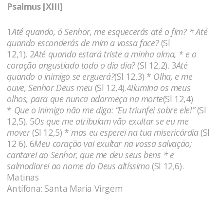
Psalmus [XIII]
1
Até quando, ó Senhor, me esquecerás até o fim? * Até
quando esconderás de mim a vossa face?
(Sl
12,1). 2
Até quando estará triste a minha alma, * e o
coração angustiado todo o dia dia?
(Sl 12,2). 3
Até
quando o inimigo se erguerá?
(Sl 12,3) *
Olha, e me
ouve, Senhor Deus meu
(Sl 12,4).4
Ilumina os meus
olhos, para que nunca adormeça na morte
(Sl 12,4)
*
Que o inimigo não me diga: “Eu triunfei sobre ele!”
(Sl
12,5). 5
Os que me atribulam vão exultar se eu me
mover
(Sl 12,5) *
mas eu esperei na tua misericórdia
(Sl
12 6). 6
Meu coração vai exultar na vossa salvação;
cantarei ao Senhor, que me deu seus bens * e
salmodiarei ao nome do Deus altíssimo
(Sl 12,6).
Matinas
Antífona: Santa Maria Virgem