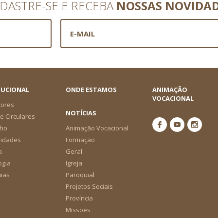
DASTRE-SE E RECEBA
NOSSAS NOVIDA
TUCIONAL
ONDE ESTAMOS
ANIMAÇÃO
VOCACIONAL
tores
NOTÍCIAS
e Circulares
ho
Animação Vocacional
nidades
Formação
a
Geral
ogia
Igreja
ias
Paroquial
Projetos Sociais
Província
Missões