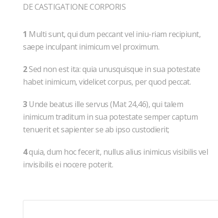
DE CASTIGATIONE CORPORIS
1
Multi sunt, qui dum peccant vel iniu-riam recipiunt,
saepe inculpant inimicum vel proximum.
2
Sed non est ita: quia unusquisque in sua potestate
habet inimicum, videlicet corpus, per quod peccat.
3
Unde beatus ille servus (Mat 24,46), qui talem
inimicum traditum in sua potestate semper captum
tenuerit et sapienter se ab ipso custodierit;
4
quia, dum hoc fecerit, nullus alius inimicus visibilis vel
invisibilis ei nocere poterit.