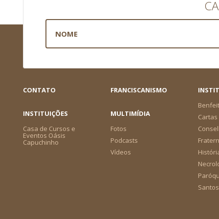
CA
CONTATO
FRANCISCANISMO
INSTI
Benfei
INSTITUIÇÕES
MULTIMÍDIA
Cartas 
Casa de Cursos e
Fotos
Consel
Eventos Oásis
Podcasts
Frater
Capuchinho
Vídeos
Históri
Necrol
Paróqu
Santos