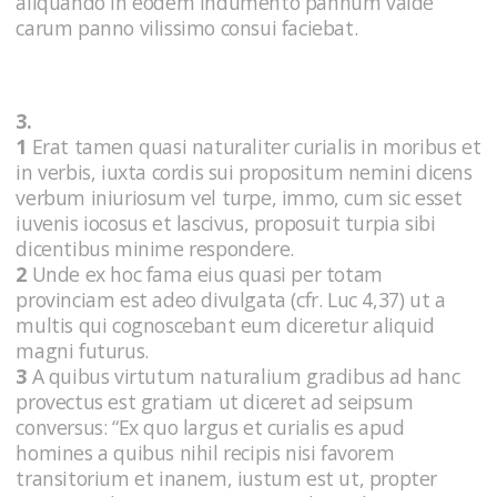
aliquando in eodem indumento pannum valde
carum panno vilissimo consui faciebat.
3.
1
Erat tamen quasi naturaliter curialis in moribus et
in verbis, iuxta cordis sui propositum nemini dicens
verbum iniuriosum vel turpe, immo, cum sic esset
iuvenis iocosus et lascivus, proposuit turpia sibi
dicentibus minime respondere.
2
Unde ex hoc fama eius quasi per totam
provinciam est adeo divulgata (cfr. Luc 4,37) ut a
multis qui cognoscebant eum diceretur aliquid
magni futurus.
3
A quibus virtutum naturalium gradibus ad hanc
provectus est gratiam ut diceret ad seipsum
conversus: “Ex quo largus et curialis es apud
homines a quibus nihil recipis nisi favorem
transitorium et inanem, iustum est ut, propter