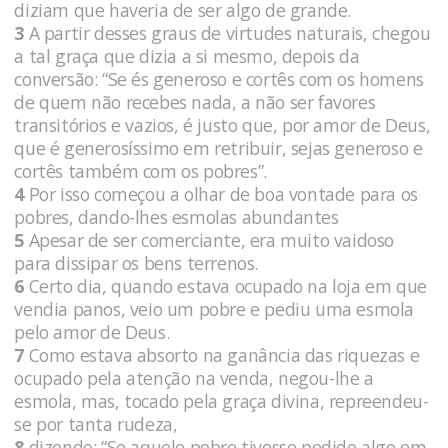
diziam que haveria de ser algo de grande.
3
A partir desses graus de virtudes naturais, chegou
a tal graça que dizia a si mesmo, depois da
conversão: “Se és generoso e cortês com os homens
de quem não recebes nada, a não ser favores
transitórios e vazios, é justo que, por amor de Deus,
que é generosíssimo em retribuir, sejas generoso e
cortês também com os pobres”.
4
Por isso começou a olhar de boa vontade para os
pobres, dando-lhes esmolas abundantes
5
Apesar de ser comerciante, era muito vaidoso
para dissipar os bens terrenos.
6
Certo dia, quando estava ocupado na loja em que
vendia panos, veio um pobre e pediu uma esmola
pelo amor de Deus.
7
Como estava absorto na ganância das riquezas e
ocupado pela atenção na venda, negou-lhe a
esmola, mas, tocado pela graça divina, repreendeu-
se por tanta rudeza,
8
dizendo: “Se aquele pobre tivesse pedido algo em