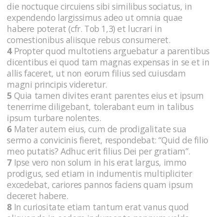
die noctuque circuiens sibi similibus sociatus, in
expendendo largissimus adeo ut omnia quae
habere poterat (cfr. Tob 1,3) et lucrari in
comestionibus aliisque rebus consumeret.
4
Propter quod multotiens arguebatur a parentibus
dicentibus ei quod tam magnas expensas in se et in
allis faceret, ut non eorum filius sed cuiusdam
magni principis videretur.
5
Quia tamen divites erant parentes eius et ipsum
tenerrime diligebant, tolerabant eum in talibus
ipsum turbare nolentes.
6
Mater autem eius, cum de prodigalitate sua
sermo a convicinis fieret, respondebat: “Quid de filio
meo putatis? Adhuc erit filius Dei per gratiam”.
7
Ipse vero non solum in his erat largus, immo
prodigus, sed etiam in indumentis multipliciter
excedebat, cariores pannos faciens quam ipsum
deceret habere.
8
In curiositate etiam tantum erat vanus quod