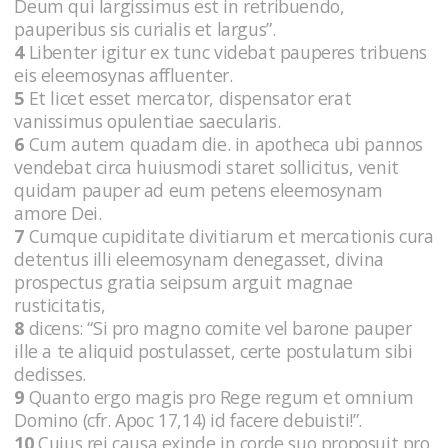
Deum qui largissimus est in retribuendo,
pauperibus sis curialis et largus”.
4
Libenter igitur ex tunc videbat pauperes tribuens
eis eleemosynas affluenter.
5
Et licet esset mercator, dispensator erat
vanissimus opulentiae saecularis.
6
Cum autem quadam die. in apotheca ubi pannos
vendebat circa huiusmodi staret sollicitus, venit
quidam pauper ad eum petens eleemosynam
amore Dei.
7
Cumque cupiditate divitiarum et mercationis cura
detentus illi eleemosynam denegasset, divina
prospectus gratia seipsum arguit magnae
rusticitatis,
8
dicens: “Si pro magno comite vel barone pauper
ille a te aliquid postulasset, certe postulatum sibi
dedisses.
9
Quanto ergo magis pro Rege regum et omnium
Domino (cfr. Apoc 17,14) id facere debuisti!”.
10
Cuius rei causa exinde in corde suo proposuit pro