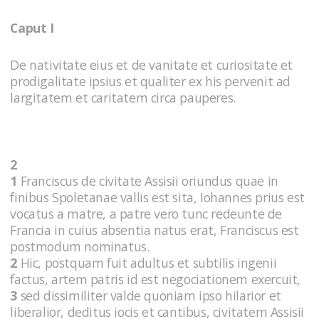
Caput I
De nativitate eius et de vanitate et curiositate et
prodigalitate ipsius et qualiter ex his pervenit ad
largitatem et caritatem circa pauperes.
2
1
Franciscus de civitate Assisii oriundus quae in
finibus Spoletanae vallis est sita, Iohannes prius est
vocatus a matre, a patre vero tunc redeunte de
Francia in cuius absentia natus erat, Franciscus est
postmodum nominatus.
2
Hic, postquam fuit adultus et subtilis ingenii
factus, artem patris id est negociationem exercuit,
3
sed dissimiliter valde quoniam ipso hilarior et
liberalior, deditus iocis et cantibus, civitatem Assisii