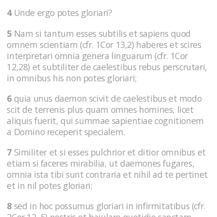
4
Unde ergo potes gloriari?
5
Nam si tantum esses subtilis et sapiens quod
omnem scientiam (cfr. 1Cor 13,2) haberes et scires
interpretari omnia genera linguarum (cfr. 1Cor
12,28) et subtiliter de caelestibus rebus perscrutari,
in omnibus his non potes gloriari;
6
quia unus daemon scivit de caelestibus et modo
scit de terrenis plus quam omnes homines, licet
aliquis fuerit, qui summae sapientiae cognitionem
a Domino receperit specialem.
7
Similiter et si esses pulchrior et ditior omnibus et
etiam si faceres mirabilia, ut daemones fugares,
omnia ista tibi sunt contraria et nihil ad te pertinet
et in nil potes gloriari;
8
sed in hoc possumus gloriari in infirmitatibus (cfr.