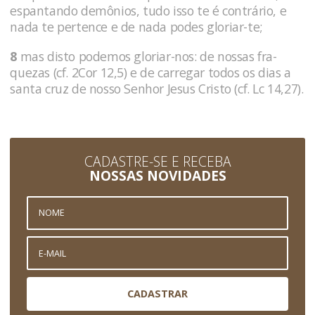
espantando demônios, tudo isso te é contrá­rio, e
nada te pertence e de nada podes gloriar-te;
8
mas disto podemos gloriar-nos: de nossas fra­
quezas (cf. 2Cor 12,5) e de carregar todos os dias a
santa cruz de nosso Senhor Jesus Cristo (cf. Lc 14,27).
CADASTRE-SE E RECEBA
NOSSAS NOVIDADES
CADASTRAR