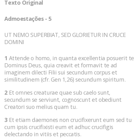
Texto Original
Admoestações - 5
UT NEMO SUPERBIAT, SED GLORIETUR IN CRUCE
DOMINI
1
Attende o homo, in quanta excellentia posuerit te
Dominus Deus, quia creavit et formavit te ad
imaginem dilecti Filii sui secundum corpus et
similitudinem (cfr. Gen 1,26) secundum spiritum.
2
Et omnes creaturae quae sub caelo sunt,
secundum se serviunt, cognoscunt et obediunt
Creatori suo melius quam tu.
3
Et etiam daemones non crucifixerunt eum sed tu
cum ipsis crucifixisti eum et adhuc crucifigis
delectando in vitiis et peccatis.