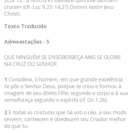
2Cor 12, 5) nostris et baiulare quotidie sanctam
crucem (cfr. Luc 9,23; 14,27) Domini nostri Jesu
Christi.
Texto Traduzido
Admoestações - 5
QUE NINGUÉM SE ENSOBERBEÇA MAS SE GLORIE
NA CRUZ DO SENHOR
1
Considera, ó homem, em que grande excelência
te pôs o Senhor Deus, porque te criou e formou à
imagem de seu dileto Filho segundo o corpo e à sua
semelhança segundo o espírito (cf. Gn 1,26).
2
E todas as criaturas que há sob o céu, a seu modo
servem, conhe­cem e obe­decem seu Criador melhor
do que tu.