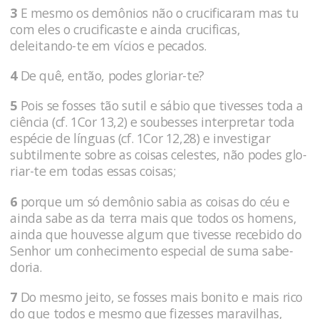
3
E mesmo os demônios não o crucifi­caram mas tu
com eles o crucificaste e ainda crucificas,
deleitando-te em vícios e pecados.
4
De quê, então, podes gloriar-te?
5
Pois se fosses tão sutil e sábio que ti­vesses toda a
ciência (cf. 1Cor 13,2) e soubesses interpretar toda
espécie de lín­guas (cf. 1Cor 12,28) e investigar
subtilmente sobre as coi­sas celestes, não podes glo­
riar-te em todas essas coisas;
6
porque um só demônio sabia as coi­sas do céu e
ainda sabe as da terra mais que to­dos os homens,
ainda que hou­vesse algum que tivesse recebido do
Senhor um conheci­mento especial de suma sabe­
doria.
7
Do mesmo jeito, se fosses mais bonito e mais rico
do que todos e mesmo que fizesses maravilhas,