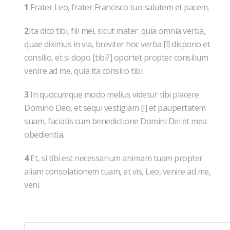
1
Frater Leo, frater Francisco tuo salutem et pacem.
2
Ita dico tibi, fili mei, sicut mater: quia omnia verba,
quae diximus in via, breviter hoc verba [!] dispono et
consilio, et si dopo [tibi?] oportet propter consilium
venire ad me, quia ita consilio tibi:
3
In quocumque modo melius videtur tibi placere
Domino Deo, et sequi vestigiam [!] et paupertatem
suam, faciatis cum benedictione Domini Dei et mea
obedientia.
4
Et, si tibi est necessarium animam tuam propter
aliam consolationem tuam, et vis, Leo, venire ad me,
veni.