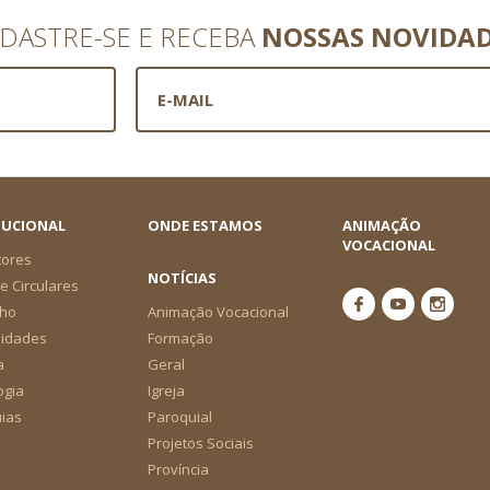
DASTRE-SE E RECEBA
NOSSAS NOVIDA
TUCIONAL
ONDE ESTAMOS
ANIMAÇÃO
VOCACIONAL
tores
NOTÍCIAS
e Circulares
ho
Animação Vocacional
nidades
Formação
a
Geral
ogia
Igreja
ias
Paroquial
Projetos Sociais
Província