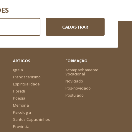
DES
CADASTRAR
ARTIGOS
FORMAÇÃO
Igreja
Acompanhamento
Vocacional
Franciscanismo
Noviciado
Espiritualidade
Pós-noviciado
Fioretti
Postulado
Poesia
Memória
Psicologia
Santos Capuchinhos
Provincia