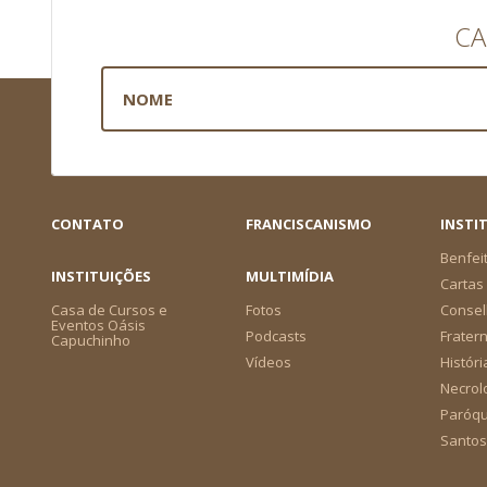
CA
CONTATO
FRANCISCANISMO
INSTI
Benfei
INSTITUIÇÕES
MULTIMÍDIA
Cartas 
Casa de Cursos e
Fotos
Consel
Eventos Oásis
Podcasts
Frater
Capuchinho
Vídeos
Históri
Necrol
Paróqu
Santos