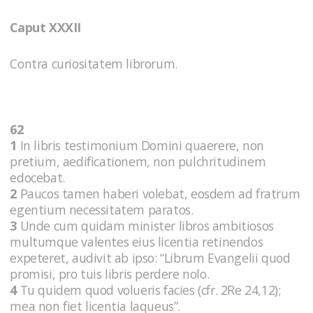
Caput XXXII
Contra curiositatem librorum.
62
1
In libris testimonium Domini quaerere, non
pretium, aedificationem, non pulchritudinem
edocebat.
2
Paucos tamen haberi volebat, eosdem ad fratrum
egentium necessitatem paratos.
3
Unde cum quidam minister libros ambitiosos
multumque valentes eius licentia retinendos
expeteret, audivit ab ipso: “Librum Evangelii quod
promisi, pro tuis libris perdere nolo.
4
Tu quidem quod volueris facies (cfr. 2Re 24,12);
mea non fiet licentia laqueus”.