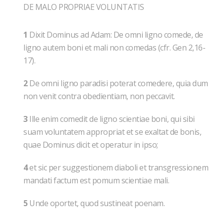
DE MALO PROPRIAE VOLUNTATIS
1
Dixit Dominus ad Adam: De omni ligno comede, de
ligno autem boni et mali non comedas (cfr. Gen 2,16-
17).
2
De omni ligno paradisi poterat comedere, quia dum
non venit contra obedientiam, non peccavit.
3
Ille enim comedit de ligno scientiae boni, qui sibi
suam voluntatem appropriat et se exaltat de bonis,
quae Dominus dicit et operatur in ipso;
4
et sic per suggestionem diaboli et transgressionem
mandati factum est pomum scientiae mali.
5
Unde oportet, quod sustineat poenam.