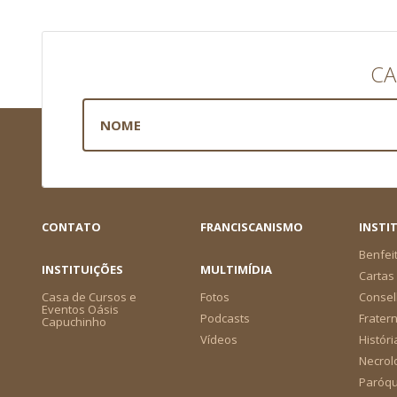
CA
CONTATO
FRANCISCANISMO
INSTI
Benfei
INSTITUIÇÕES
MULTIMÍDIA
Cartas 
Casa de Cursos e
Fotos
Consel
Eventos Oásis
Podcasts
Frater
Capuchinho
Vídeos
Históri
Necrol
Paróqu