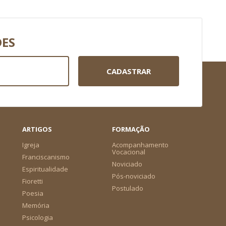
DES
CADASTRAR
ARTIGOS
FORMAÇÃO
Igreja
Acompanhamento
Vocacional
Franciscanismo
Noviciado
Espiritualidade
Pós-noviciado
Fioretti
Postulado
Poesia
Memória
Psicologia