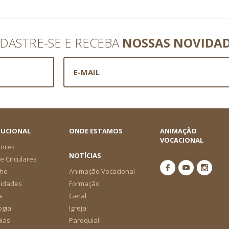
DASTRE-SE E RECEBA
NOSSAS NOVIDA
TUCIONAL
ONDE ESTAMOS
ANIMAÇÃO
VOCACIONAL
tores
NOTÍCIAS
e Circulares
ho
Animação Vocacional
nidades
Formação
a
Geral
ogia
Igreja
ias
Paroquial