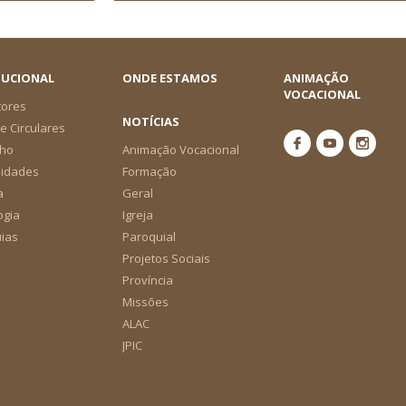
TUCIONAL
ONDE ESTAMOS
ANIMAÇÃO
VOCACIONAL
tores
NOTÍCIAS
e Circulares
ho
Animação Vocacional
nidades
Formação
a
Geral
ogia
Igreja
ias
Paroquial
Projetos Sociais
Província
Missões
ALAC
JPIC