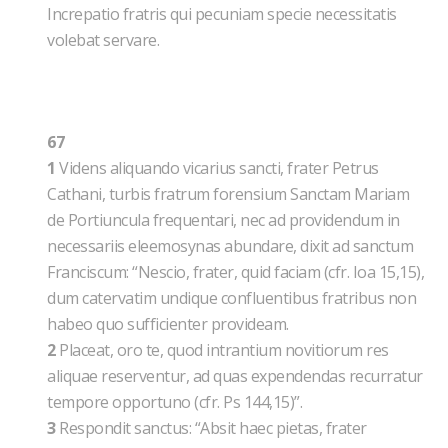
Increpatio fratris qui pecuniam specie necessitatis
volebat servare.
67
1
Videns aliquando vicarius sancti, frater Petrus
Cathani, turbis fratrum forensium Sanctam Mariam
de Portiuncula frequentari, nec ad providendum in
necessariis eleemosynas abundare, dixit ad sanctum
Franciscum: “Nescio, frater, quid faciam (cfr. Ioa 15,15),
dum catervatim undique confluentibus fratribus non
habeo quo sufficienter provideam.
2
Placeat, oro te, quod intrantium novitiorum res
aliquae reserventur, ad quas expendendas recurratur
tempore opportuno (cfr. Ps 144,15)”.
3
Respondit sanctus: “Absit haec pietas, frater