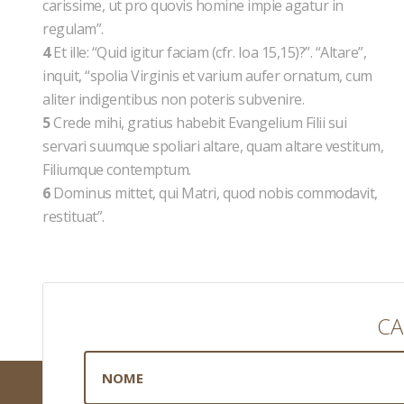
carissime, ut pro quovis homine impie agatur in
regulam”.
4
Et ille: “Quid igitur faciam (cfr. Ioa 15,15)?”. “Altare”,
inquit, “spolia Virginis et varium aufer ornatum, cum
aliter indigentibus non poteris subvenire.
5
Crede mihi, gratius habebit Evangelium Filii sui
servari suumque spoliari altare, quam altare vestitum,
Filiumque contemptum.
6
Dominus mittet, qui Matri, quod nobis commodavit,
restituat”.
CA