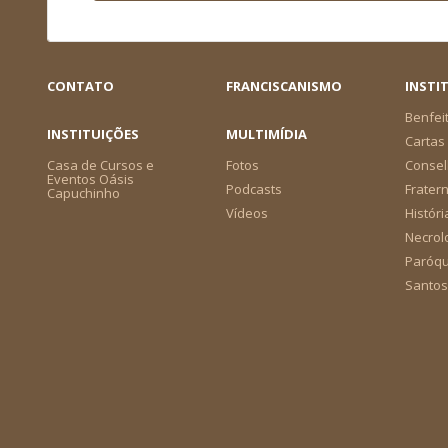
CONTATO
FRANCISCANISMO
INSTI
Benfei
INSTITUIÇÕES
MULTIMÍDIA
Cartas 
Casa de Cursos e
Fotos
Consel
Eventos Oásis
Podcasts
Frater
Capuchinho
Vídeos
Históri
Necrol
Paróqu
Santos