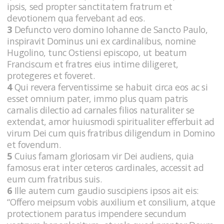
ipsis, sed propter sanctitatem fratrum et
devotionem qua fervebant ad eos.
3
Defuncto vero domino Iohanne de Sancto Paulo,
inspiravit Dominus uni ex cardinalibus, nomine
Hugolino, tunc Ostiensi episcopo, ut beatum
Franciscum et fratres eius intime diligeret,
protegeres et foveret.
4
Qui revera ferventissime se habuit circa eos ac si
esset omnium pater, immo plus quam patris
carnalis dilectio ad carnales filios naturaliter se
extendat, amor huiusmodi spiritualiter efferbuit ad
virum Dei cum quis fratribus diligendum in Domino
et fovendum.
5
Cuius famam gloriosam vir Dei audiens, quia
famosus erat inter ceteros cardinales, accessit ad
eum cum fratribus suis.
6
Ille autem cum gaudio suscipiens ipsos ait eis:
“Offero meipsum vobis auxilium et consilium, atque
protectionem paratus impendere secundum