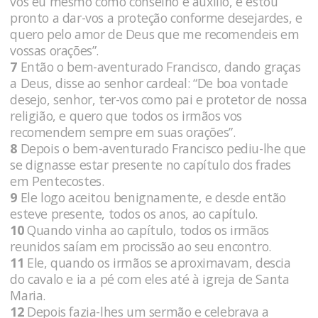
vos eu mesmo como conselho e auxílio, e estou
pronto a dar-vos a proteção conforme desejardes, e
quero pelo amor de Deus que me recomendeis em
vossas orações”.
7
Então o bem-aventurado Francisco, dando graças
a Deus, disse ao senhor cardeal: “De boa vontade
desejo, senhor, ter-vos como pai e protetor de nossa
religião, e quero que todos os irmãos vos
recomendem sempre em suas orações”.
8
Depois o bem-aventurado Francisco pediu-lhe que
se dignasse estar presente no capítulo dos frades
em Pentecostes.
9
Ele logo aceitou benignamente, e desde então
esteve presente, todos os anos, ao capítulo.
10
Quando vinha ao capítulo, todos os irmãos
reunidos saíam em procissão ao seu encontro.
11
Ele, quando os irmãos se aproximavam, descia
do cavalo e ia a pé com eles até à igreja de Santa
Maria.
12
Depois fazia-lhes um sermão e celebrava a