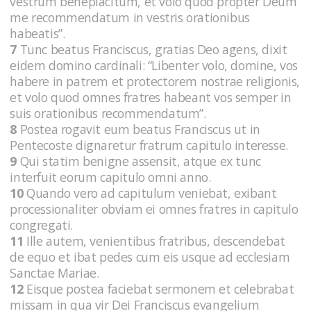
vestrum beneplacitum, et volo quod propter Deum
me recommendatum in vestris orationibus
habeatis”.
7
Tunc beatus Franciscus, gratias Deo agens, dixit
eidem domino cardinali: “Libenter volo, domine, vos
habere in patrem et protectorem nostrae religionis,
et volo quod omnes fratres habeant vos semper in
suis orationibus recommendatum”.
8
Postea rogavit eum beatus Franciscus ut in
Pentecoste dignaretur fratrum capitulo interesse.
9
Qui statim benigne assensit, atque ex tunc
interfuit eorum capitulo omni anno.
10
Quando vero ad capitulum veniebat, exibant
processionaliter obviam ei omnes fratres in capitulo
congregati.
11
Ille autem, venientibus fratribus, descendebat
de equo et ibat pedes cum eis usque ad ecclesiam
Sanctae Mariae.
12
Eisque postea faciebat sermonem et celebrabat
missam in qua vir Dei Franciscus evangelium