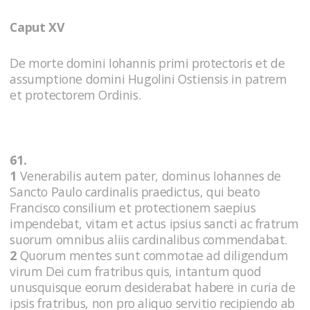
Caput XV
De morte domini Iohannis primi protectoris et de
assumptione domini Hugolini Ostiensis in patrem
et protectorem Ordinis.
61.
1
Venerabilis autem pater, dominus Iohannes de
Sancto Paulo cardinalis praedictus, qui beato
Francisco consilium et protectionem saepius
impendebat, vitam et actus ipsius sancti ac fratrum
suorum omnibus aliis cardinalibus commendabat.
2
Quorum mentes sunt commotae ad diligendum
virum Dei cum fratribus quis, intantum quod
unusquisque eorum desiderabat habere in curia de
ipsis fratribus, non pro aliquo servitio recipiendo ab