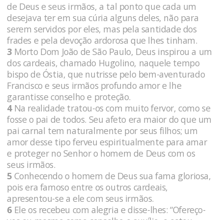
de Deus e seus irmãos, a tal ponto que cada um
desejava ter em sua cúria alguns deles, não para
serem servidos por eles, mas pela santidade dos
frades e pela devoção ardorosa que lhes tinham.
3
Morto Dom João de São Paulo, Deus inspirou a um
dos cardeais, chamado Hugolino, naquele tempo
bispo de Óstia, que nutrisse pelo bem-aventurado
Francisco e seus irmãos profundo amor e lhe
garantisse conselho e proteção.
4
Na realidade tratou-os com muito fervor, como se
fosse o pai de todos. Seu afeto era maior do que um
pai carnal tem naturalmente por seus filhos; um
amor desse tipo ferveu espiritualmente para amar
e proteger no Senhor o homem de Deus com os
seus irmãos.
5
Conhecendo o homem de Deus sua fama gloriosa,
pois era famoso entre os outros cardeais,
apresentou-se a ele com seus irmãos.
6
Ele os recebeu com alegria e disse-lhes: “Ofereço-