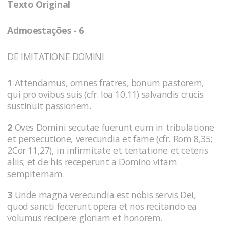
Texto Original
Admoestações - 6
DE IMITATIONE DOMINI
1
Attendamus, omnes fratres, bonum pastorem,
qui pro ovibus suis (cfr. Ioa 10,11) salvandis crucis
sustinuit passionem.
2
Oves Domini secutae fuerunt eum in tribulatione
et persecutione, verecundia et fame (cfr. Rom 8,35;
2Cor 11,27), in infirmitate et tentatione et ceteris
aliis; et de his receperunt a Domino vitam
sempiternam.
3
Unde magna verecundia est nobis servis Dei,
quod sancti fecerunt opera et nos recitando ea
volumus recipere gloriam et honorem.