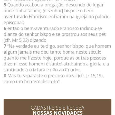
5
Quando acabou a pregação, descendo do lugar
onde tinha falado, [o senhor] bispo e o bem-
aventurado Francisco entraram na igreja do palácio
episcopal;
6
então o bem-aventurado Francisco inclinou-se
diante do senhor bispo e se prostrou aos seus pés
(cfr. Mr 5,22) dizendo:
7
“Na verdade eu te digo, senhor bispo, que homem
algum jamais me deu tanto honra neste século
quanto me fizeste hoje, porque as outras pessoas
dizem: esse homem é santo! atribuindo a glória e a
santidade à criatura e não ao Criador.
8
Mas tu separaste o precioso do vil (cfr. Jr 15,19),
como um homem discreto”.
CADASTRE-SE E RECEBA
NOSSAS NOVIDADES