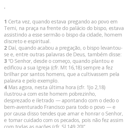
.
1
Certa vez, quando estava pregando ao povo em
Terni, na praça na frente do palácio do bispo, estava
assistindo a esse sermão o bispo da cidade, homem
discreto e espiritual.
2
Daí, quando acabou a pregação, o bispo levantou-
se e, entre outras palavras de Deus, também disse:
3
“O Senhor, desde o começo, quando plantou e
edificou a sua Igreja (cfr. Mt 16,18) sempre a fez
brilhar por santos homens, que a cultivassem pela
palavra e pelo exemplo.
4
Mas agora, nesta última hora (cfr. 1Jo 2,18)
ilustrou-a com este homem pobrezinho,
desprezado e iletrado — apontando com o dedo o
bem-aventurado Francisco para todo o povo — e
por causa disso tendes que amar e honrar o Senhor,
e tomar cuidado com os pecados, pois não fez assim
com todas as nações (cfr. Sl 149,20)”.