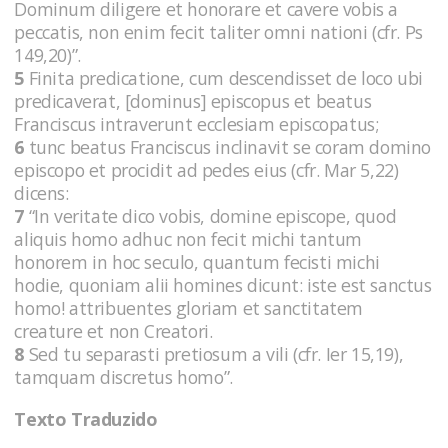
Dominum diligere et honorare et cavere vobis a
peccatis, non enim fecit taliter omni nationi (cfr. Ps
149,20)”.
5
Finita predicatione, cum descendisset de loco ubi
predicaverat, [dominus] episcopus et beatus
Franciscus intraverunt ecclesiam episcopatus;
6
tunc beatus Franciscus inclinavit se coram domino
episcopo et procidit ad pedes eius (cfr. Mar 5,22)
dicens:
7
“In veritate dico vobis, domine episcope, quod
aliquis homo adhuc non fecit michi tantum
honorem in hoc seculo, quantum fecisti michi
hodie, quoniam alii homines dicunt: iste est sanctus
homo! attribuentes gloriam et sanctitatem
creature et non Creatori.
8
Sed tu separasti pretiosum a vili (cfr. Ier 15,19),
tamquam discretus homo”.
Texto Traduzido