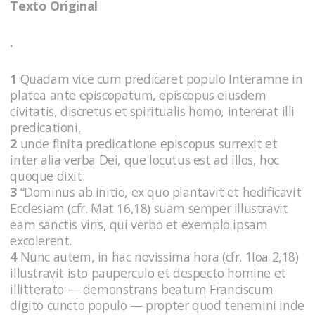
Texto Original
.
1
Quadam vice cum predicaret populo Interamne in
platea ante episcopatum, episcopus eiusdem
civitatis, discretus et spiritualis homo, intererat illi
predicationi,
2
unde finita predicatione episcopus surrexit et
inter alia verba Dei, que locutus est ad illos, hoc
quoque dixit:
3
“Dominus ab initio, ex quo plantavit et hedificavit
Ecclesiam (cfr. Mat 16,18) suam semper illustravit
eam sanctis viris, qui verbo et exemplo ipsam
excolerent.
4
Nunc autem, in hac novissima hora (cfr. 1Ioa 2,18)
illustravit isto pauperculo et despecto homine et
illitterato — demonstrans beatum Franciscum
digito cuncto populo — propter quod tenemini inde