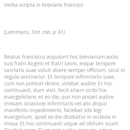
Verba scripta in breviario Francisci
(Lemmens,
Test. min. p. 61)
Beatus Franciscus acquisivit hoc breviarium sociis
suis fratri Angelo et fratri Leoni, eoque tempore
sanitatis suae voluit dicere semper officium, sicut in
regula continetur. Et tempore infirmitatis suae,
cum non poterat dicere, volebat audire. Et hoc
continuavit, dum vixit. Fecit etiam scribi hoc
evangelistare, et eo die, quo non posset audire
missam occasione infirmitatis vel alio aliquo
manifesto impedimento, faciebat sibi legi
evangelium, quod eo die dicebatur in ecclesia in
missa. Et hoc continuavit usque ad obitum suum.
Dicebat enim: “Cum non audio, missam, adoro