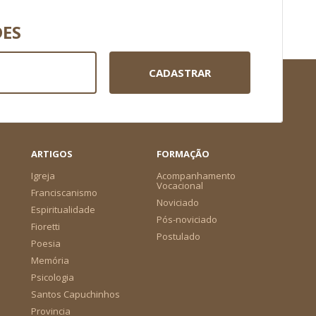
DES
CADASTRAR
ARTIGOS
FORMAÇÃO
Igreja
Acompanhamento
Vocacional
Franciscanismo
Noviciado
Espiritualidade
Pós-noviciado
Fioretti
Postulado
Poesia
Memória
Psicologia
Santos Capuchinhos
Provincia