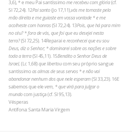
3,6), * e meu Pai santíssimo
me recebeu com glória
(cf.
Sl 72,24). 12
Pai santo
(Jo 17,11),
vós me tomaste pela
mão direita e me guiaste em vossa vontade * e me
acolheste com honras
(Sl 72,24). 13
Pois, que há para mim
no céu? * fora de vós, que foi que eu desejei nesta
terra?
(Sl 72,25). 14Reparai e
reconhecei que eu sou
Deus, diz o Senhor; * dominarei sobre as nações e sobre
toda a terra
(Sl 45,11). 15
Bendito o Senhor Deus de
Israel,
(Lc 1,68)
que libertou
com seu próprio sangue
santíssimo
as almas de seus servos * e não vai
abandonar nenhum dos que nele esperam
(Sl 33,23). 16E
sabemos que ele
vem, * que virá para julgar o
mundo
com justiça (cf. Sl 95,13).
Vésperas
Antífona: Santa Maria Virgem