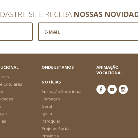
DASTRE-SE E RECEBA
NOSSAS NOVIDA
TUCIONAL
ONDE ESTAMOS
ANIMAÇÃO
VOCACIONAL
tores
NOTÍCIAS
e Circulares
ho
Animação Vocacional
nidades
Formação
a
Geral
ogia
Igreja
ias
Paroquial
Projetos Sociais
Província