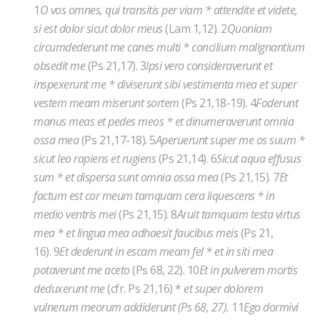
1
O vos omnes, qui transitis per viam * attendite et videte,
si est dolor sicut dolor meus
(Lam 1,12). 2
Quoniam
circumdederunt me canes multi * concilium malignantium
obsedit me
(Ps 21,17). 3
Ipsi vero consideraverunt et
inspexerunt me * diviserunt sibi vestimenta mea et super
vestem meam miserunt sortem
(Ps 21,18-19). 4
Foderunt
manus meas et pedes meos * et dinumeraverunt omnia
ossa mea
(Ps 21,17-18). 5
Aperuerunt super me os suum *
sicut leo rapiens et rugiens
(Ps 21,14). 6
Sicut aqua effusus
sum * et dispersa sunt omnia ossa mea
(Ps 21,15). 7
Et
factum est cor meum tamquam cera liquescens * in
medio ventris mei
(Ps 21,15). 8
Aruit tamquam testa virtus
mea * et lingua mea adhaesit faucibus meis
(Ps 21,
16). 9
Et dederunt in escam meam fel * et in siti mea
potaverunt me aceto
(Ps 68, 22). 10
Et in pulverem mortis
deduxerunt me
(cfr. Ps 21,16) *
et super dolorem
vulnerum meorum addiderunt (Ps 68, 27).
11
Ego dormivi