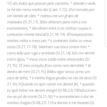
1
Ó vós todos que passais pelo caminho, * atendei e vede,
se há dor como minha dor
(Lam. 1,12). 2
Fui cercado por
um bando de cães; * rodeou-me um grupo de
malvados
(Sl 21,17). 3
Eles olharam para mim e me
examinaram, * divi-diram entre si as minhas roupas e
sortearam minha túnica
(Sl 21,18-19). 4
Transpassaram
minhas mãos e meus pés * e contaram todos os meus
ossos
(Sl 21,17-18). 5
Abriram sua boca contra mim *
como leão que ruge e arrebata
(Sl 21,14). 6
Eu me derreti
como água, * meus ossos estão todos deslocados
(Sl
21,15). 7
E meu coração ficou como cera derretida * lá
dentro de mim
(Sl 21,15). 8
Meu vigor secou como um
caco de telha, * e minha língua grudou no céu da boca
(Sl
21,16). 9
Quando eu quis comer me deram fel, * quando
eu quis beber me deram vinagre
(Sl 68,22).10Reduziram-
me ao pó da morte
(Sl 21,16) *
e aumentaram a dor de
minhas chagas
(Sl 68,27). 11
Fui dormir e me levantei
(Sl