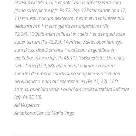
et resurrexi (Ps 3, 6) * et pater meus sanctissimus cum
gloria suscepit me (cfr. Ps 72, 24).
12
Pater sancte (Joa 17,
11) tenuisti manum dexteram meam et in voluntate tua
deduxisti me * et cum gloria assumpsisti me (Ps
72,24).
13
Quid enim mihi est in caelo * et a te quid volui
super terram (Ps 72,25).
14
Videte, videte, quoniam ego
sum Deus, dicit Dominus * exaltabor in gentibus et
exaltabor in terra (cfr. Ps 45,11).
15
Benedictus Dominus
Deus Israel (Lc 1,68), qui redemit animas servorum
suorum de proprio sanctissimo sanguine suo * et non
derelinquet omnes qui sperant in eo (Ps 33, 23).
16
Et
scimus, quoniam venit * quoniam veniet iustitiam iudicare
(cfr. Ps 95,13).
Ad Vesperam
Antiphona: Sancta Maria Virgo