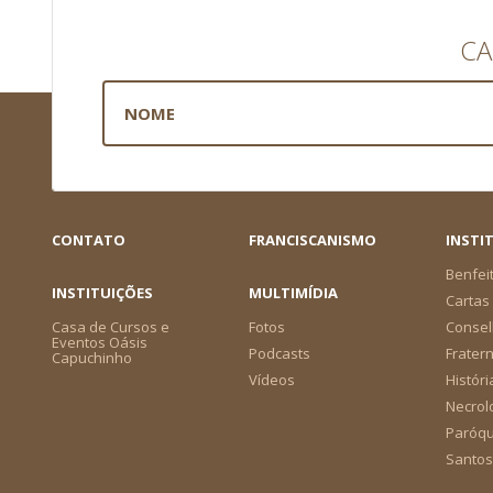
CA
CONTATO
FRANCISCANISMO
INSTI
Benfei
INSTITUIÇÕES
MULTIMÍDIA
Cartas 
Casa de Cursos e
Fotos
Consel
Eventos Oásis
Podcasts
Frater
Capuchinho
Vídeos
Históri
Necrol
Paróqu
Santos