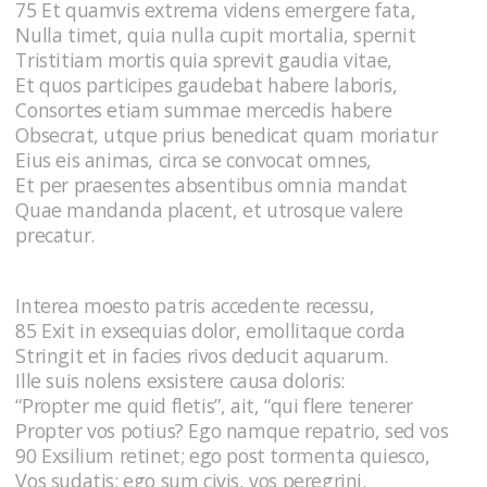
75 Et quamvis extrema videns emergere fata,
Nulla timet, quia nulla cupit mortalia, spernit
Tristitiam mortis quia sprevit gaudia vitae,
Et quos participes gaudebat habere laboris,
Consortes etiam summae mercedis habere
Obsecrat, utque prius benedicat quam moriatur
Eius eis animas, circa se convocat omnes,
Et per praesentes absentibus omnia mandat
Quae mandanda placent, et utrosque valere
precatur.
Interea moesto patris accedente recessu,
85 Exit in exsequias dolor, emollitaque corda
Stringit et in facies rivos deducit aquarum.
Ille suis nolens exsistere causa doloris:
“Propter me quid fletis”, ait, “qui flere tenerer
Propter vos potius? Ego namque repatrio, sed vos
90 Exsilium retinet; ego post tormenta quiesco,
Vos sudatis; ego sum civis, vos peregrini.