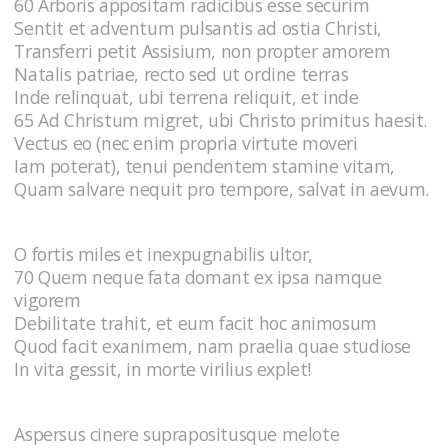
60 Arboris appositam radicibus esse securim
Sentit et adventum pulsantis ad ostia Christi,
Transferri petit Assisium, non propter amorem
Natalis patriae, recto sed ut ordine terras
Inde relinquat, ubi terrena reliquit, et inde
65 Ad Christum migret, ubi Christo primitus haesit.
Vectus eo (nec enim propria virtute moveri
Iam poterat), tenui pendentem stamine vitam,
Quam salvare nequit pro tempore, salvat in aevum.
O fortis miles et inexpugnabilis ultor,
70 Quem neque fata domant ex ipsa namque
vigorem
Debilitate trahit, et eum facit hoc animosum
Quod facit exanimem, nam praelia quae studiose
In vita gessit, in morte virilius explet!
Aspersus cinere suprapositusque melote