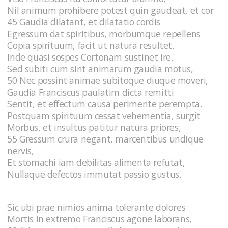
Nil animum prohibere potest quin gaudeat, et cor
45 Gaudia dilatant, et dilatatio cordis
Egressum dat spiritibus, morbumque repellens
Copia spirituum, facit ut natura resultet.
Inde quasi sospes Cortonam sustinet ire,
Sed subiti cum sint animarum gaudia motus,
50 Nec possint animae subitoque diuque moveri,
Gaudia Franciscus paulatim dicta remitti
Sentit, et effectum causa perimente perempta.
Postquam spirituum cessat vehementia, surgit
Morbus, et insultus patitur natura priores;
55 Gressum crura negant, marcentibus undique
nervis,
Et stomachi iam debilitas alimenta refutat,
Nullaque defectos immutat passio gustus.
Sic ubi prae nimios anima tolerante dolores
Mortis in extremo Franciscus agone laborans,