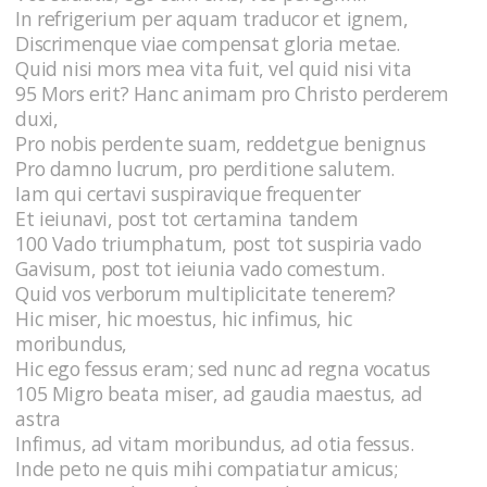
In refrigerium per aquam traducor et ignem,
Discrimenque viae compensat gloria metae.
Quid nisi mors mea vita fuit, vel quid nisi vita
95 Mors erit? Hanc animam pro Christo perderem
duxi,
Pro nobis perdente suam, reddetgue benignus
Pro damno lucrum, pro perditione salutem.
Iam qui certavi suspiravique frequenter
Et ieiunavi, post tot certamina tandem
100 Vado triumphatum, post tot suspiria vado
Gavisum, post tot ieiunia vado comestum.
Quid vos verborum multiplicitate tenerem?
Hic miser, hic moestus, hic infimus, hic
moribundus,
Hic ego fessus eram; sed nunc ad regna vocatus
105 Migro beata miser, ad gaudia maestus, ad
astra
Infimus, ad vitam moribundus, ad otia fessus.
Inde peto ne quis mihi compatiatur amicus;