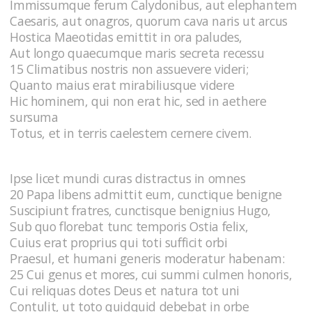
Immissumque ferum Calydonibus, aut elephantem
Caesaris, aut onagros, quorum cava naris ut arcus
Hostica Maeotidas emittit in ora paludes,
Aut longo quaecumque maris secreta recessu
15 Climatibus nostris non assuevere videri;
Quanto maius erat mirabiliusque videre
Hic hominem, qui non erat hic, sed in aethere
sursuma
Totus, et in terris caelestem cernere civem.
Ipse licet mundi curas distractus in omnes
20 Papa libens admittit eum, cunctique benigne
Suscipiunt fratres, cunctisque benignius Hugo,
Sub quo florebat tunc temporis Ostia felix,
Cuius erat proprius qui toti sufficit orbi
Praesul, et humani generis moderatur habenam:
25 Cui genus et mores, cui summi culmen honoris,
Cui reliquas dotes Deus et natura tot uni
Contulit, ut toto quidquid debebat in orbe