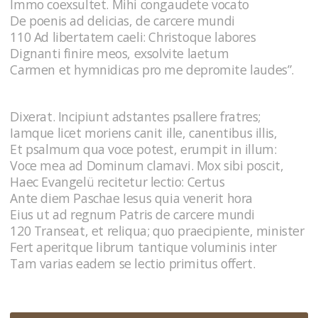
Immo coexsultet. Mihi congaudete vocato
De poenis ad delicias, de carcere mundi
110 Ad libertatem caeli: Christoque labores
Dignanti finire meos, exsolvite laetum
Carmen et hymnidicas pro me depromite laudes”.
Dixerat. Incipiunt adstantes psallere fratres;
Iamque licet moriens canit ille, canentibus illis,
Et psalmum qua voce potest, erumpit in illum:
Voce mea ad Dominum clamavi. Mox sibi poscit,
Haec Evangelü recitetur lectio: Certus
Ante diem Paschae Iesus quia venerit hora
Eius ut ad regnum Patris de carcere mundi
120 Transeat, et reliqua; quo praecipiente, minister
Fert aperitque librum tantique voluminis inter
Tam varias eadem se lectio primitus offert.