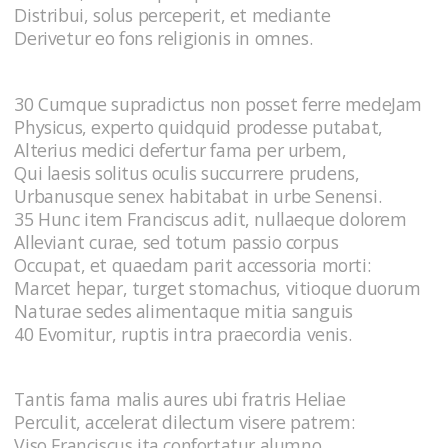
Distribui, solus perceperit, et mediante
Derivetur eo fons religionis in omnes.
30 Cumque supradictus non posset ferre medeJam
Physicus, experto quidquid prodesse putabat,
Alterius medici defertur fama per urbem,
Qui laesis solitus oculis succurrere prudens,
Urbanusque senex habitabat in urbe Senensi.
35 Hunc item Franciscus adit, nullaeque dolorem
Alleviant curae, sed totum passio corpus
Occupat, et quaedam parit accessoria morti:
Marcet hepar, turget stomachus, vitioque duorum
Naturae sedes alimentaque mitia sanguis
40 Evomitur, ruptis intra praecordia venis.
Tantis fama malis aures ubi fratris Heliae
Perculit, accelerat dilectum visere patrem:
Viso Franciscus ita confortatur alumno,