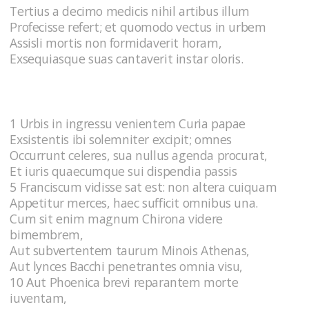
Tertius a decimo medicis nihil artibus illum
Profecisse refert; et quomodo vectus in urbem
Assisli mortis non formidaverit horam,
Exsequiasque suas cantaverit instar oloris.
1 Urbis in ingressu venientem Curia papae
Exsistentis ibi solemniter excipit; omnes
Occurrunt celeres, sua nullus agenda procurat,
Et iuris quaecumque sui dispendia passis
5 Franciscum vidisse sat est: non altera cuiquam
Appetitur merces, haec sufficit omnibus una.
Cum sit enim magnum Chirona videre
bimembrem,
Aut subvertentem taurum Minois Athenas,
Aut lynces Bacchi penetrantes omnia visu,
10 Aut Phoenica brevi reparantem morte
iuventam,