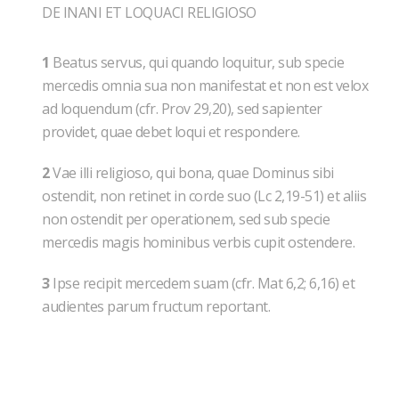
DE INANI ET LOQUACI RELIGIOSO
1
Beatus servus, qui quando loquitur, sub specie
mercedis omnia sua non manifestat et non est velox
ad loquendum (cfr. Prov 29,20), sed sapienter
providet, quae debet loqui et respondere.
2
Vae illi religioso, qui bona, quae Dominus sibi
ostendit, non retinet in corde suo (Lc 2,19-51) et aliis
non ostendit per operationem, sed sub specie
mercedis magis hominibus verbis cupit ostendere.
3
Ipse recipit mercedem suam (cfr. Mat 6,2; 6,16) et
audientes parum fructum reportant.