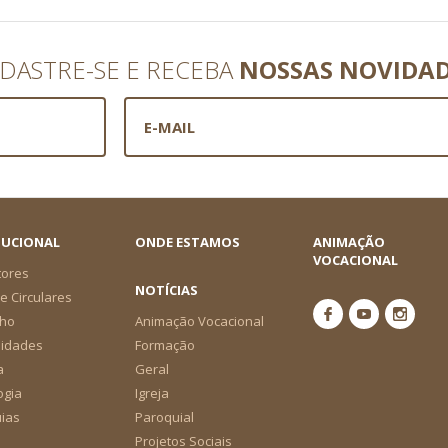
DASTRE-SE E RECEBA
NOSSAS NOVIDA
TUCIONAL
ONDE ESTAMOS
ANIMAÇÃO
VOCACIONAL
tores
NOTÍCIAS
e Circulares
ho
Animação Vocacional
nidades
Formação
a
Geral
ogia
Igreja
ias
Paroquial
Projetos Sociais