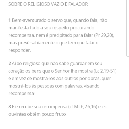
SOBRE O RELIGIOSO VAZIO E FALADOR
1
Bem-aventurado o servo que, quando fala, não
manifesta tudo a seu respeito procurando
recompensa, nem é precipitado para falar (Pr 29,20),
mas prevê sabiamente o que tem que falar e
responder.
2
Ai do religioso que não sabe guardar em seu
coração os bens que o Senhor lhe mostra (Lc 2,19-51)
e em vez de mostrá-los aos outros por obras, quer
mostrá-los às pessoas com palavras, visando
recompensa!
3
Ele recebe sua recompensa (cf Mt 6,2;6,16) e os
ouvintes obtêm pouco fruto.