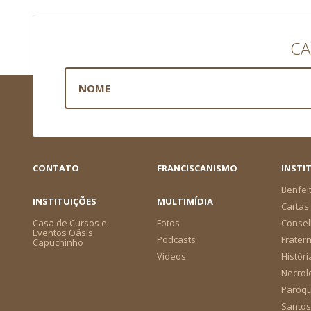
CA
CONTATO
FRANCISCANISMO
INSTI
Benfei
INSTITUIÇÕES
MULTIMÍDIA
Cartas 
Casa de Cursos e
Fotos
Consel
Eventos Oásis
Podcasts
Frater
Capuchinho
Vídeos
Históri
Necrol
Paróqu
Santos