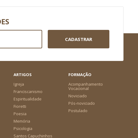
DES
CADASTRAR
ARTIGOS
FORMAÇÃO
Igreja
Acompanhamento
Vocacional
Franciscanismo
Noviciado
Espiritualidade
Pós-noviciado
Fioretti
Postulado
Poesia
Memória
Psicologia
Santos Capuchinhos