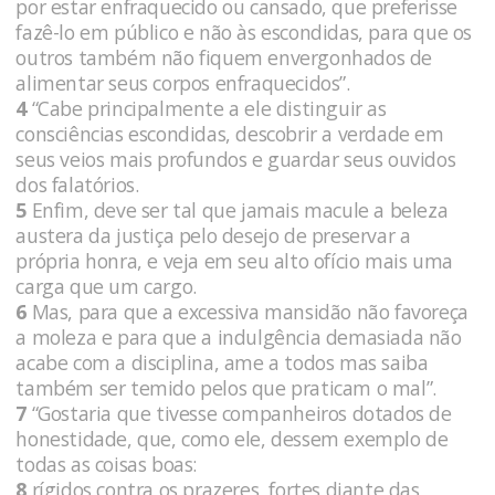
por estar enfraquecido ou cansado, que preferisse
fazê-lo em público e não às escondidas, para que os
outros também não fiquem envergonhados de
alimentar seus corpos enfraquecidos”.
4
“Cabe principalmente a ele distinguir as
consciências escondidas, descobrir a verdade em
seus veios mais profundos e guardar seus ouvidos
dos falatórios.
5
Enfim, deve ser tal que jamais macule a beleza
austera da justiça pelo desejo de preservar a
própria honra, e veja em seu alto ofício mais uma
carga que um cargo.
6
Mas, para que a excessiva mansidão não favoreça
a moleza e para que a indulgência demasiada não
acabe com a disciplina, ame a todos mas saiba
também ser temido pelos que praticam o mal”.
7
“Gostaria que tivesse companheiros dotados de
honestidade, que, como ele, dessem exemplo de
todas as coisas boas:
8
rígidos contra os prazeres, fortes diante das