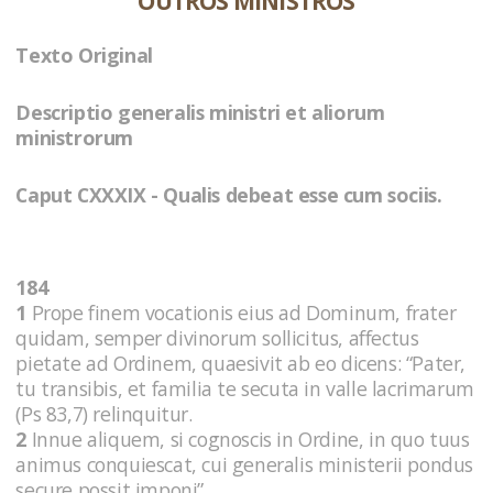
OUTROS MINISTROS
Texto Original
Descriptio generalis ministri et aliorum
ministrorum
Caput CXXXIX - Qualis debeat esse cum sociis.
184
1
Prope finem vocationis eius ad Dominum, frater
quidam, semper divinorum sollicitus, affectus
pietate ad Ordinem, quaesivit ab eo dicens: “Pater,
tu transibis, et familia te secuta in valle lacrimarum
(Ps 83,7) relinquitur.
2
Innue aliquem, si cognoscis in Ordine, in quo tuus
animus conquiescat, cui generalis ministerii pondus
secure possit imponi”.