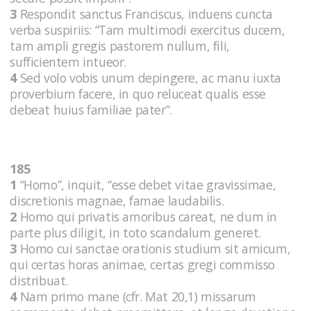
3
Respondit sanctus Franciscus, induens cuncta
verba suspiriis: “Tam multimodi exercitus ducem,
tam ampli gregis pastorem nullum, fili,
sufficientem intueor.
4
Sed volo vobis unum depingere, ac manu iuxta
proverbium facere, in quo reluceat qualis esse
debeat huius familiae pater”.
185
1
“Homo”, inquit, “esse debet vitae gravissimae,
discretionis magnae, famae laudabilis.
2
Homo qui privatis amoribus careat, ne dum in
parte plus diligit, in toto scandalum generet.
3
Homo cui sanctae orationis studium sit amicum,
qui certas horas animae, certas gregi commisso
distribuat.
4
Nam primo mane (cfr. Mat 20,1) missarum