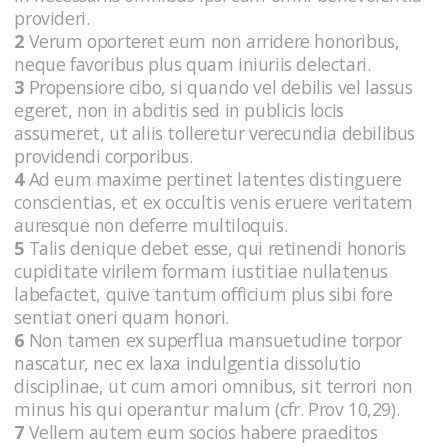
provideri.
2
Verum oporteret eum non arridere honoribus,
neque favoribus plus quam iniuriis delectari.
3
Propensiore cibo, si quando vel debilis vel lassus
egeret, non in abditis sed in publicis locis
assumeret, ut aliis tolleretur verecundia debilibus
providendi corporibus.
4
Ad eum maxime pertinet latentes distinguere
conscientias, et ex occultis venis eruere veritatem
auresque non deferre multiloquis.
5
Talis denique debet esse, qui retinendi honoris
cupiditate virilem formam iustitiae nullatenus
labefactet, quive tantum officium plus sibi fore
sentiat oneri quam honori.
6
Non tamen ex superflua mansuetudine torpor
nascatur, nec ex laxa indulgentia dissolutio
disciplinae, ut cum amori omnibus, sit terrori non
minus his qui operantur malum (cfr. Prov 10,29).
7
Vellem autem eum socios habere praeditos