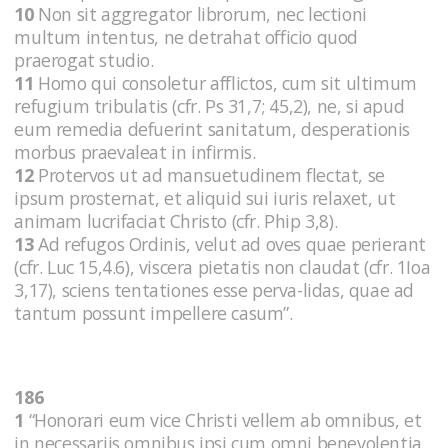
10
Non sit aggregator librorum, nec lectioni
multum intentus, ne detrahat officio quod
praerogat studio.
11
Homo qui consoletur afflictos, cum sit ultimum
refugium tribulatis (cfr. Ps 31,7; 45,2), ne, si apud
eum remedia defuerint sanitatum, desperationis
morbus praevaleat in infirmis.
12
Protervos ut ad mansuetudinem flectat, se
ipsum prosternat, et aliquid sui iuris relaxet, ut
animam lucrifaciat Christo (cfr. Phip 3,8).
13
Ad refugos Ordinis, velut ad oves quae perierant
(cfr. Luc 15,4.6), viscera pietatis non claudat (cfr. 1Ioa
3,17), sciens tentationes esse perva-lidas, quae ad
tantum possunt impellere casum”.
186
1
“Honorari eum vice Christi vellem ab omnibus, et
in necessariis omnibus ipsi cum omni benevolentia