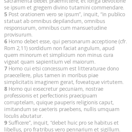
sacramenta debet praemittere, et longa devotione
se ipsum et gregem divino tutamini commendare.
5
Post orationem vero se ipsum”, inquit, “in publico
statuat ab omnibus depilandum, omnibus
responsurum, omnibus cum mansuetudine
provisurum.
6
Homo debet esse, qui personarum acceptione (cfr.
Rom 2,11) sordidum non faciat angulum, apud
quem minorum et simplicium non minus cura
vigeat quam sapientium vel maiorum.
7
Homo cui etsi concessum est litteraturae dono
praecellere, plus tamen in moribus piae
simplicitatis imaginem gerat, foveatque virtutem.
8
Homo qui exsecretur pecuniam, nostrae
professionis et perfectionis praecipuam
corruptelam, quique pauperis religionis caput,
imitandum se caeteris praebens, nullis umquam
loculis abutatur.
9
Sufficere”, inquit, “debet huic pro se habitus et
libellus, pro fratribus vero pennarium et sigillum.