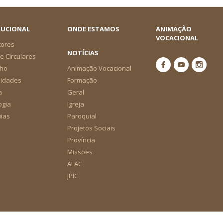
TUCIONAL
ONDE ESTAMOS
ANIMAÇÃO
VOCACIONAL
tores
NOTÍCIAS
e Circulares
ho
Animação Vocacional
nidades
Formação
a
Geral
ogia
Igreja
ias
Paroquial
Projetos Sociais
Província
Missões
ALAC
JPIC