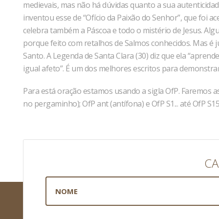
medievais, mas não há dúvidas quanto a sua autenticid
inventou esse de “Ofício da Paixão do Senhor”, que foi 
celebra também a Páscoa e todo o mistério de Jesus. Al
porque feito com retalhos de Salmos conhecidos. Mas é ju
Santo. A Legenda de Santa Clara (30) diz que ela “aprend
igual afeto”. É um dos melhores escritos para demonstrar 
Para está oração estamos usando a sigla OfP. Faremos as 
no pergaminho); OfP ant (antífona) e OfP S1... até OfP S1
CA