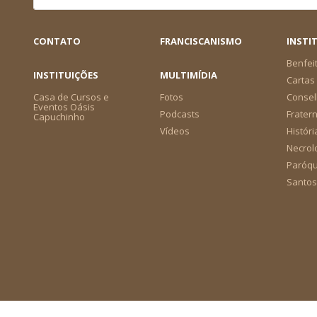
CONTATO
FRANCISCANISMO
INSTI
Benfei
INSTITUIÇÕES
MULTIMÍDIA
Cartas 
Casa de Cursos e
Fotos
Consel
Eventos Oásis
Podcasts
Frater
Capuchinho
Vídeos
Históri
Necrol
Paróqu
Santos