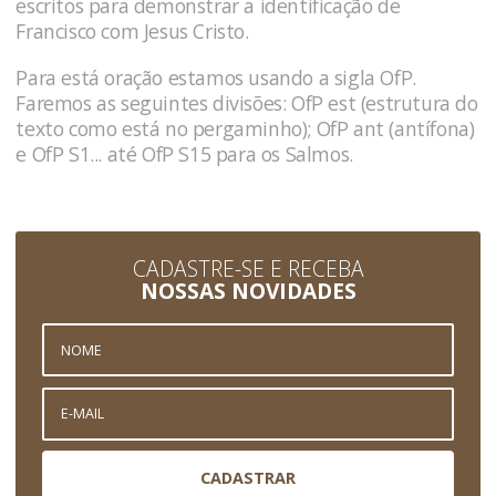
escritos para demonstrar a identificação de
Francisco com Jesus Cristo.
Para está oração estamos usando a sigla OfP.
Faremos as seguintes divisões: OfP est (estrutura do
texto como está no pergaminho); OfP ant (antífona)
e OfP S1... até OfP S15 para os Salmos.
CADASTRE-SE E RECEBA
NOSSAS NOVIDADES
CADASTRAR