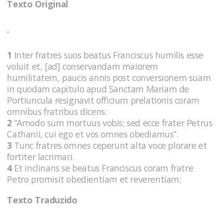
Texto Original
.
1
Inter fratres suos beatus Franciscus humilis esse
voluit et, [ad] conservandam maiorem
humilitatem, paucis annis post conversionem suam
in quodam capitulo apud Sanctam Mariam de
Portiuncula resignavit officium prelationis coram
omnibus fratribus dicens:
2
“Amodo sum mortuus vobis; sed ecce frater Petrus
Cathanii, cui ego et vos omnes obediamus”.
3
Tunc fratres omnes ceperunt alta voce plorare et
fortiter lacrimari.
4
Et inclinans se beatus Franciscus coram fratre
Petro promisit obedientiam et reverentiam;
Texto Traduzido