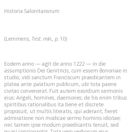
Historia Salonitanorum
(Lemmens,
Test. min., p.
10)
Eodem anno — agit de anno 1222 — in die
assumptionis Dei Genitricis, cum essem Bononiae in
studio, vidi sanctum Franciscum praedicantem in
platea ante palatium publicum, ubi tota paene
civitas convenerat. Fuit autem exordium sermonis
eius: Angeli, homines, daemones; de his enim tribus
spiritibus rationalibus ita bene et discrete
proposuit, ut multis literatis, qui aderant, fieret
admiratione non modicae sermo hominis idiotae;
nec tamen ipse modum praedicantis tenuit, sed
quasi concionantis. Tota vero verborum eius