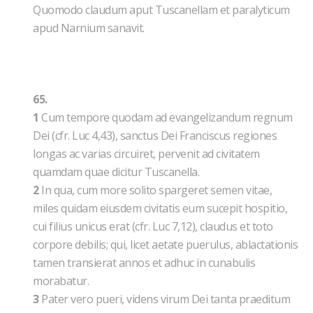
Quomodo claudum aput Tuscanellam et paralyticum
apud Narnium sanavit.
65.
1
Cum tempore quodam ad evangelizandum regnum
Dei (cfr. Luc 4,43), sanctus Dei Franciscus regiones
longas ac varias circuiret, pervenit ad civitatem
quamdam quae dicitur Tuscanella.
2
In qua, cum more solito spargeret semen vitae,
miles quidam eiusdem civitatis eum sucepit hospitio,
cui filius unicus erat (cfr. Luc 7,12), claudus et toto
corpore debilis; qui, licet aetate puerulus, ablactationis
tamen transierat annos et adhuc in cunabulis
morabatur.
3
Pater vero pueri, videns virum Dei tanta praeditum