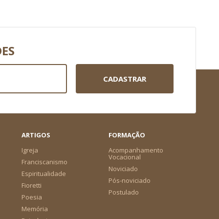
DES
CADASTRAR
ARTIGOS
FORMAÇÃO
Igreja
Acompanhamento
Vocacional
Franciscanismo
Noviciado
Espiritualidade
Pós-noviciado
Fioretti
Postulado
Poesia
Memória