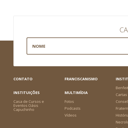
CA
CONTATO
FRANCISCANISMO
INSTI
Benfei
INSTITUIÇÕES
MULTIMÍDIA
Cartas 
Casa de Cursos e
Fotos
Consel
Eventos Oásis
Podcasts
Frater
Capuchinho
Vídeos
Históri
Necrol