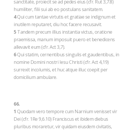
sanctitate, proiecit se ad pedes eius (cfr. Rut 3,7.8)
humiliter, filii sui ab eo postulans sanitatem.
4
Qui cum tantae virtutis et gratiae se indignum et
inutilem reputaret, diu hoc facere recusavit.
5
Tandem precum illius instantia victus, oratione
praemissa, manum imposuit puero et benedicens
allevavit eum (cfr. Act 3,7).
6
Qui statim, cernentibus singulis et gaudentibus, in
nomine Domini nostri Iesu Christi (cfr. Act 4,19)
surrexit incolumis, et huc atque illuc coepit per
domicilium ambulare.
66.
1
Quodam vero tempore cum Narnium venisset vir
Dei (cfr. 1Re 9,6.10) Franciscus et ibidem diebus
pluribus moraretur, vir quidam eiusdem civitatis,