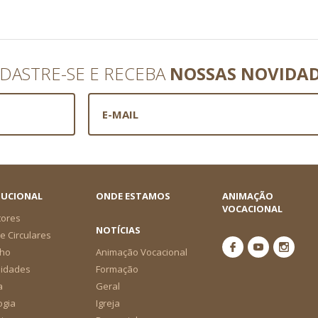
DASTRE-SE E RECEBA
NOSSAS NOVIDA
TUCIONAL
ONDE ESTAMOS
ANIMAÇÃO
VOCACIONAL
tores
NOTÍCIAS
e Circulares
ho
Animação Vocacional
nidades
Formação
a
Geral
ogia
Igreja