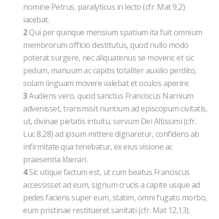
nomine Petrus, paralyticus in lecto (cfr. Mat 9,2)
iacebat.
2
Qui per quinque mensium spatium ita fuit omnium
membrorum officio destitutus, quod nullo modo
poterat surgere, nec aliquatenus se movere; et sic
pedum, manuum ac capitis totaliter auxilio perdito,
solam linguam movere valebat et oculos aperire.
3
Audiens vero, quod sanctus Franciscus Narnium
advenisset, transmisit nuntium ad episcopum civitatis,
ut, divinae pietatis intuitu, servum Dei Altissimi (cfr.
Luc 8,28) ad ipsum mittere dignaretur, confidens ab
infirmitate qua tenebatur, ex eius visione ac
praesentia liberari.
4
Sic utique factum est, ut cum beatus Franciscus
accessisset ad eum, signum crucis a capite usque ad
pedes faciens super eum, statim, omni fugato morbo,
eum pristinae restitueret sanitati (cfr. Mat 12,13).