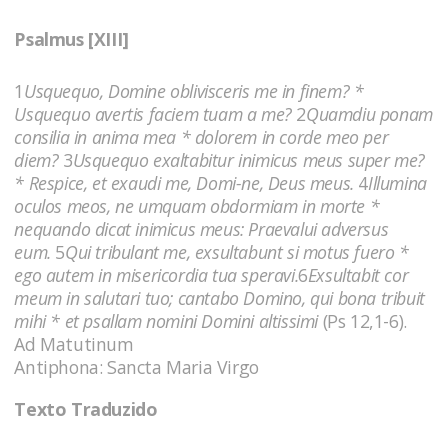
Psalmus [XIII]
1
Usquequo, Domine oblivisceris me in finem? *
Usquequo avertis faciem tuam a me?
2
Quamdiu ponam
consilia in anima mea * dolorem in corde meo per
diem?
3
Usquequo exaltabitur inimicus meus super me?
* Respice, et exaudi me, Domi-ne, Deus meus.
4
Illumina
oculos meos, ne umquam obdormiam in morte *
nequando dicat inimicus meus: Praevalui adversus
eum.
5
Qui tribulant me, exsultabunt si motus fuero *
ego autem in misericordia tua speravi.
6
Exsultabit cor
meum in salutari tuo; cantabo Domino, qui bona tribuit
mihi * et psallam nomini Domini altissimi
(Ps 12,1-6).
Ad Matutinum
Antiphona: Sancta Maria Virgo
Texto Traduzido