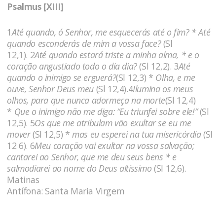
Psalmus [XIII]
1
Até quando, ó Senhor, me esquecerás até o fim? * Até
quando esconderás de mim a vossa face?
(Sl
12,1). 2
Até quando estará triste a minha alma, * e o
coração angustiado todo o dia dia?
(Sl 12,2). 3
Até
quando o inimigo se erguerá?
(Sl 12,3) *
Olha, e me
ouve, Senhor Deus meu
(Sl 12,4).4
Ilumina os meus
olhos, para que nunca adormeça na morte
(Sl 12,4)
*
Que o inimigo não me diga: “Eu triunfei sobre ele!”
(Sl
12,5). 5
Os que me atribulam vão exultar se eu me
mover
(Sl 12,5) *
mas eu esperei na tua misericórdia
(Sl
12 6). 6
Meu coração vai exultar na vossa salvação;
cantarei ao Senhor, que me deu seus bens * e
salmodiarei ao nome do Deus altíssimo
(Sl 12,6).
Matinas
Antífona: Santa Maria Virgem