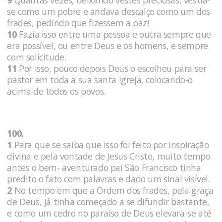
9
Quantas vezes, deixando vestes preciosas, vestia-
se como um pobre e andava descalço como um dos
frades, pedindo que fizessem a paz!
10
Fazia isso entre uma pessoa e outra sempre que
era possível, ou entre Deus e os homens, e sempre
com solicitude.
11
Por isso, pouco depois Deus o escolheu para ser
pastor em toda a sua santa Igreja, colocando-o
acima de todos os povos.
100.
1
Para que se saiba que isso foi feito por inspiração
divina e pela vontade de Jesus Cristo, muito tempo
antes o bem- aventurado pai São Francisco tinha
predito o fato com palavras e dado um sinal visível.
2
No tempo em que a Ordem dos frades, pela graça
de Deus, já tinha começado a se difundir bastante,
e como um cedro no paraíso de Deus elevara-se até