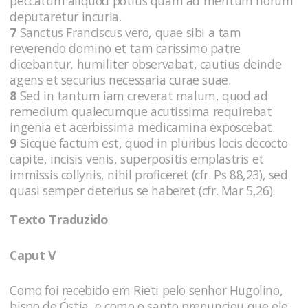
peccatum aliquod potius quam ad meritum horum
deputaretur incuria.
7
Sanctus Franciscus vero, quae sibi a tam
reverendo domino et tam carissimo patre
dicebantur, humiliter observabat, cautius deinde
agens et securius necessaria curae suae.
8
Sed in tantum iam creverat malum, quod ad
remedium qualecumque acutissima requirebat
ingenia et acerbissima medicamina exposcebat.
9
Sicque factum est, quod in pluribus locis decocto
capite, incisis venis, superpositis emplastris et
immissis collyriis, nihil proficeret (cfr. Ps 88,23), sed
quasi semper deterius se haberet (cfr. Mar 5,26).
Texto Traduzido
Caput V
Como foi recebido em Rieti pelo senhor Hugolino,
bispo de Óstia, e como o santo prenunciou que ele