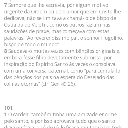
7
Sempre que lhe escrevia, por algum motivo
urgente da Ordem ou pelo amor que em Cristo lhe
dedicava, não se limitava a chamá-lo de bispo de
Ostia ou de Veletri, como os outros faziam nas
saudações de praxe, mas começava com estas
palavras: “Ao reverendíssimo pai, o senhor Hugolino,
bispo de todo o mundo”.
8
Saudava-o muitas vezes com bênçãos originais e,
embora fosse filho devotamente submisso, por
inspiração do Espírito Santo às vezes o consolava
com uma conversa paternal, como “para cumulá-lo
das bênçãos dos pais na espera do Desejado das
colinas eternas” (cfr. Gen 49,26).
101.
1
O cardeal também tinha uma amizade enorme
pelo santo, e por isso aprovava tudo que o santo
dizia ou fazia; e só de vê-lo ficava muitas vezes todo