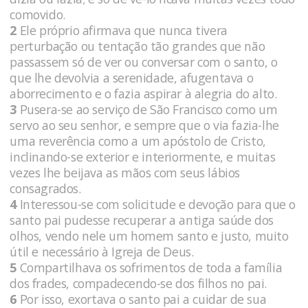
comovido.
2
Ele próprio afirmava que nunca tivera
perturbação ou tentação tão grandes que não
passassem só de ver ou conversar com o santo, o
que lhe devolvia a serenidade, afugentava o
aborrecimento e o fazia aspirar à alegria do alto.
3
Pusera-se ao serviço de São Francisco como um
servo ao seu senhor, e sempre que o via fazia-lhe
uma reverência como a um apóstolo de Cristo,
inclinando-se exterior e interiormente, e muitas
vezes lhe beijava as mãos com seus lábios
consagrados.
4
Interessou-se com solicitude e devoção para que o
santo pai pudesse recuperar a antiga saúde dos
olhos, vendo nele um homem santo e justo, muito
útil e necessário à Igreja de Deus.
5
Compartilhava os sofrimentos de toda a família
dos frades, compadecendo-se dos filhos no pai.
6
Por isso, exortava o santo pai a cuidar de sua