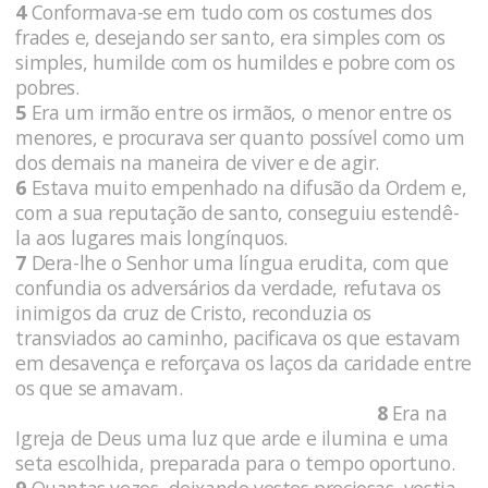
4
Conformava-se em tudo com os costumes dos
frades e, desejando ser santo, era simples com os
simples, humilde com os humildes e pobre com os
pobres.
5
Era um irmão entre os irmãos, o menor entre os
menores, e procurava ser quanto possível como um
dos demais na maneira de viver e de agir.
6
Estava muito empenhado na difusão da Ordem e,
com a sua reputação de santo, conseguiu estendê-
la aos lugares mais longínquos.
7
Dera-lhe o Senhor uma língua erudita, com que
confundia os adversários da verdade, refutava os
inimigos da cruz de Cristo, reconduzia os
transviados ao caminho, pacificava os que estavam
em desavença e reforçava os laços da caridade entre
os que se amavam.
8
Era na
Igreja de Deus uma luz que arde e ilumina e uma
seta escolhida, preparada para o tempo oportuno.