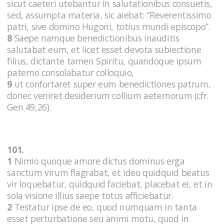
sicut caeteri utebantur in salutationibus consuetis,
sed, assumpta materia, sic aiebat: “Reverentissimo
patri, sive domino Hugoni, totius mundi episcopo”.
8
Saepe namque benedictionibus inauditis
salutabat eum, et licet esset devota subiectione
filius, dictante tamen Spiritu, quandoque ipsum
paterno consolabatur colloquio,
9
ut confortaret super eum benedictiones patrum,
donec veniret desiderium collium aeternorum (cfr.
Gen 49,26).
101.
1
Nimio quoque amore dictus dominus erga
sanctum virum flagrabat, et ideo quidquid beatus
vir loquebatur, quidquid faciebat, placebat ei, et in
sola visione illius saepe totus afficiebatur.
2
Testatur ipse de eo, quod numquam in tanta
esset perturbatione seu animi motu, quod in