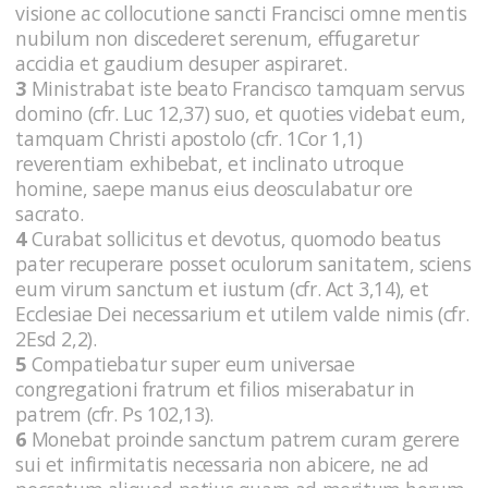
visione ac collocutione sancti Francisci omne mentis
nubilum non discederet serenum, effugaretur
accidia et gaudium desuper aspiraret.
3
Ministrabat iste beato Francisco tamquam servus
domino (cfr. Luc 12,37) suo, et quoties videbat eum,
tamquam Christi apostolo (cfr. 1Cor 1,1)
reverentiam exhibebat, et inclinato utroque
homine, saepe manus eius deosculabatur ore
sacrato.
4
Curabat sollicitus et devotus, quomodo beatus
pater recuperare posset oculorum sanitatem, sciens
eum virum sanctum et iustum (cfr. Act 3,14), et
Ecclesiae Dei necessarium et utilem valde nimis (cfr.
2Esd 2,2).
5
Compatiebatur super eum universae
congregationi fratrum et filios miserabatur in
patrem (cfr. Ps 102,13).
6
Monebat proinde sanctum patrem curam gerere
sui et infirmitatis necessaria non abicere, ne ad