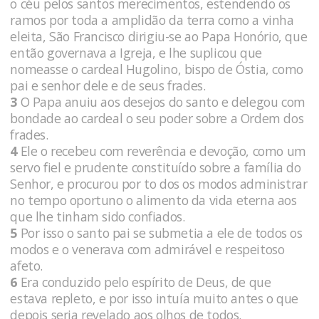
o céu pelos santos merecimentos, estendendo os
ramos por toda a amplidão da terra como a vinha
eleita, São Francisco dirigiu-se ao Papa Honório, que
então governava a Igreja, e lhe suplicou que
nomeasse o cardeal Hugolino, bispo de Óstia, como
pai e senhor dele e de seus frades.
3
O Papa anuiu aos desejos do santo e delegou com
bondade ao cardeal o seu poder sobre a Ordem dos
frades.
4
Ele o recebeu com reverência e devoção, como um
servo fiel e prudente constituído sobre a família do
Senhor, e procurou por to dos os modos administrar
no tempo oportuno o alimento da vida eterna aos
que lhe tinham sido confiados.
5
Por isso o santo pai se submetia a ele de todos os
modos e o venerava com admirável e respeitoso
afeto.
6
Era conduzido pelo espírito de Deus, de que
estava repleto, e por isso intuía muito antes o que
depois seria revelado aos olhos de todos.