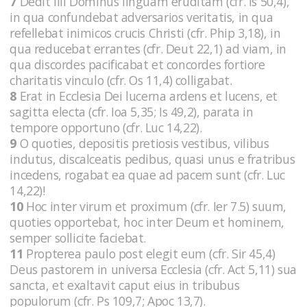
7
Dedit illi Dominus linguam eruditam (cfr. Is 50,4),
in qua confundebat adversarios veritatis, in qua
refellebat inimicos crucis Christi (cfr. Phip 3,18), in
qua reducebat errantes (cfr. Deut 22,1) ad viam, in
qua discordes pacificabat et concordes fortiore
charitatis vinculo (cfr. Os 11,4) colligabat.
8
Erat in Ecclesia Dei lucerna ardens et lucens, et
sagitta electa (cfr. Ioa 5,35; Is 49,2), parata in
tempore opportuno (cfr. Luc 14,22).
9
O quoties, depositis pretiosis vestibus, vilibus
indutus, discalceatis pedibus, quasi unus e fratribus
incedens, rogabat ea quae ad pacem sunt (cfr. Luc
14,22)!
10
Hoc inter virum et proximum (cfr. Ier 7.5) suum,
quoties opportebat, hoc inter Deum et hominem,
semper sollicite faciebat.
11
Propterea paulo post elegit eum (cfr. Sir 45,4)
Deus pastorem in universa Ecclesia (cfr. Act 5,11) sua
sancta, et exaltavit caput eius in tribubus
populorum (cfr. Ps 109,7; Apoc 13,7).