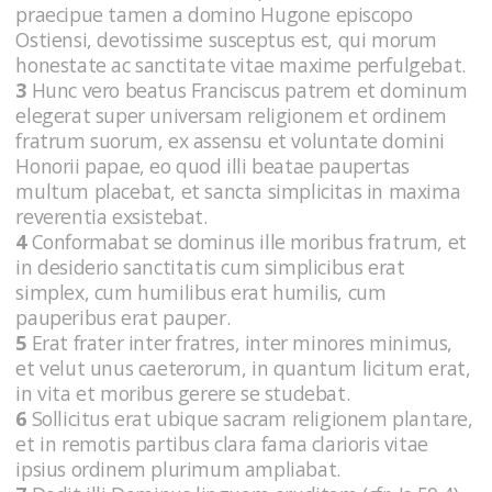
praecipue tamen a domino Hugone episcopo
Ostiensi, devotissime susceptus est, qui morum
honestate ac sanctitate vitae maxime perfulgebat.
3
Hunc vero beatus Franciscus patrem et dominum
elegerat super universam religionem et ordinem
fratrum suorum, ex assensu et voluntate domini
Honorii papae, eo quod illi beatae paupertas
multum placebat, et sancta simplicitas in maxima
reverentia exsistebat.
4
Conformabat se dominus ille moribus fratrum, et
in desiderio sanctitatis cum simplicibus erat
simplex, cum humilibus erat humilis, cum
pauperibus erat pauper.
5
Erat frater inter fratres, inter minores minimus,
et velut unus caeterorum, in quantum licitum erat,
in vita et moribus gerere se studebat.
6
Sollicitus erat ubique sacram religionem plantare,
et in remotis partibus clara fama clarioris vitae
ipsius ordinem plurimum ampliabat.