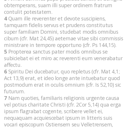
obtemperans, suam illi super ordinem fratrum
contulit potestatem.
4
Quam ille reverenter et devote suscipiens,
tamquam fidelis servus et prudens constitutus
super familiam Domini, studebat modis omnibus
cibum (cfr. Mat 24,45) aeternae vitae sibi commissis
ministrare in tempore opportuno (cfr. Ps 144,15).
5
Propterea sanctus pater modis omnibus se
subiciebat ei et miro ac reverenti eum venerabatur
affectu.
6
Spiritu Dei ducebatur, quo repletus (cfr. Mat 4,1;
Act 13,9) erat, et ideo longe ante intuebatur quod
postmodum erat in oculis omnium (cfr. Is 52,10) sic
futurum.
7
Nam quoties, familiaris religionis urgente causa
vel potius charitate Christi (cfr. 2Cor 5,14) qua erga
ipsum flagrabat cogente, scribere vellet ei,
nequaquam acquiescebat ipsum in litteris suis
vocari episcopum Ostiensem seu Velletrensem,