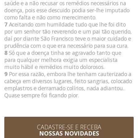
saúde e a não recusar os remédios necessários na
doença, pois esse descuido podia ser-lhe imputado
como falta e não como merecimento.
7
Aceitando com humildade tudo que lhe foi dito
por um senhor tão reverendo e um pai tão querido,
daí por diante São Francisco teve o maior cuidado e
prudência com o que era necessário para sua cura.
8
Só que a doença tinha se agravado tanto que
para qualquer melhora exigia um especialista
muito hábil e remédios muito dolorosos.
9
Por essa razão, embora lhe tenham cauterizado a
cabeça em diversos lugares, feito sangrias, colocado
emplastros e derramado colírios, nada adiantou.
Quase sempre foi ficando pior.
CADASTRE-SE E RECEBA
NOSSAS NOVIDADES