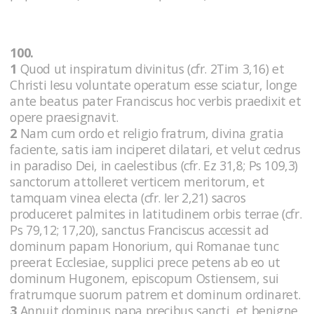
100.
1
Quod ut inspiratum divinitus (cfr. 2Tim 3,16) et
Christi Iesu voluntate operatum esse sciatur, longe
ante beatus pater Franciscus hoc verbis praedixit et
opere praesignavit.
2
Nam cum ordo et religio fratrum, divina gratia
faciente, satis iam inciperet dilatari, et velut cedrus
in paradiso Dei, in caelestibus (cfr. Ez 31,8; Ps 109,3)
sanctorum attolleret verticem meritorum, et
tamquam vinea electa (cfr. Ier 2,21) sacros
produceret palmites in latitudinem orbis terrae (cfr.
Ps 79,12; 17,20), sanctus Franciscus accessit ad
dominum papam Honorium, qui Romanae tunc
preerat Ecclesiae, supplici prece petens ab eo ut
dominum Hugonem, episcopum Ostiensem, sui
fratrumque suorum patrem et dominum ordinaret.
3
Annuit dominus papa precibus sancti, et benigne