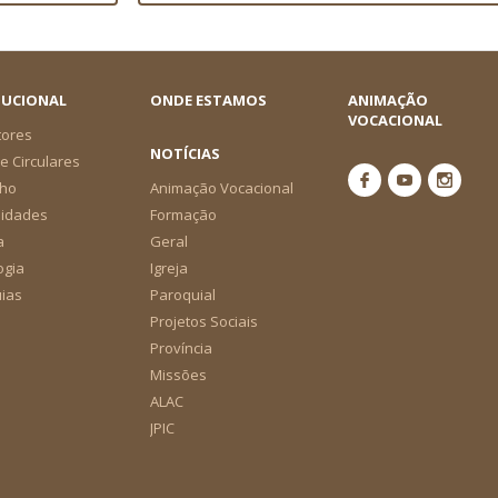
TUCIONAL
ONDE ESTAMOS
ANIMAÇÃO
VOCACIONAL
tores
NOTÍCIAS
e Circulares
ho
Animação Vocacional
nidades
Formação
a
Geral
ogia
Igreja
ias
Paroquial
Projetos Sociais
Província
Missões
ALAC
JPIC