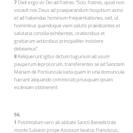
7
Dixit ergo vir Dei ad fratres: “Scio, fratres, quod non
vocavit nos Deus ad praeparandum hospitium asino
et ad habendas hominum frequentationes, sed, ut
hominibus quandoque viam salutis praedicantes et
salutaria consilia exhibentes, orationibus et
gratiarum actionibus principaliter insistere
debeamus”.
8
Reliquerunt igitur dictum tugurium ad usum
pauperum leprosorum, transferentes se ad Sanctam
Mariam de Portiuncula iuxta quam in una domuncula
fuerant aliquando commorati priusquam ipsam
ecclesiam obtinerent.
56.
1
Postmodum vero ab abbate Sancti Benedicti de
monte Subasio prope Assisium beatus Franciscus,