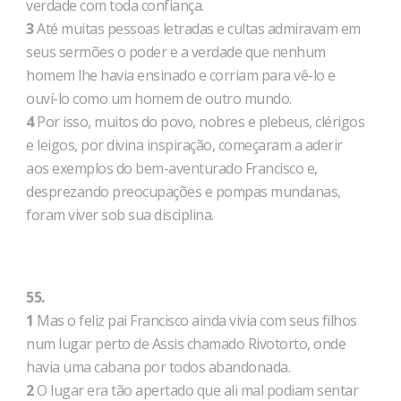
verdade com toda confiança.
3
Até muitas pessoas letradas e cultas admiravam em
seus sermões o poder e a verdade que nenhum
homem lhe havia ensinado e corriam para vê-lo e
ouví-lo como um homem de outro mundo.
4
Por isso, muitos do povo, nobres e plebeus, clérigos
e leigos, por divina inspiração, começaram a aderir
aos exemplos do bem-aventurado Francisco e,
desprezando preocupações e pompas mundanas,
foram viver sob sua disciplina.
55.
1
Mas o feliz pai Francisco ainda vivia com seus filhos
num lugar perto de Assis chamado Rivotorto, onde
havia uma cabana por todos abandonada.
2
O lugar era tão apertado que ali mal podiam sentar