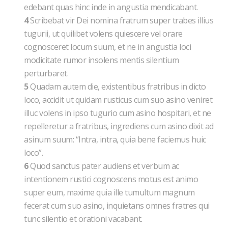
edebant quas hinc inde in angustia mendicabant.
4
Scribebat vir Dei nomina fratrum super trabes illius
tugurii, ut quilibet volens quiescere vel orare
cognosceret locum suum, et ne in angustia loci
modicitate rumor insolens mentis silentium
perturbaret.
5
Quadam autem die, existentibus fratribus in dicto
loco, accidit ut quidam rusticus cum suo asino veniret
illuc volens in ipso tugurio cum asino hospitari, et ne
repelleretur a fratribus, ingrediens cum asino dixit ad
asinum suum: “Intra, intra, quia bene faciemus huic
loco”.
6
Quod sanctus pater audiens et verbum ac
intentionem rustici cognoscens motus est animo
super eum, maxime quia ille tumultum magnum
fecerat cum suo asino, inquietans omnes fratres qui
tunc silentio et orationi vacabant.