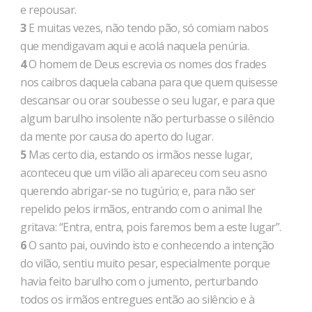
e repousar.
3
E muitas vezes, não tendo pão, só comiam nabos
que mendigavam aqui e acolá naquela penúria.
4
O homem de Deus escrevia os nomes dos frades
nos caibros daquela cabana para que quem quisesse
descansar ou orar soubesse o seu lugar, e para que
algum barulho insolente não perturbasse o silêncio
da mente por causa do aperto do lugar.
5
Mas certo dia, estando os irmãos nesse lugar,
aconteceu que um vilão ali apareceu com seu asno
querendo abrigar-se no tugúrio; e, para não ser
repelido pelos irmãos, entrando com o animal lhe
gritava: “Entra, entra, pois faremos bem a este lugar”.
6
O santo pai, ouvindo isto e conhecendo a intenção
do vilão, sentiu muito pesar, especialmente porque
havia feito barulho com o jumento, perturbando
todos os irmãos entregues então ao silêncio e à