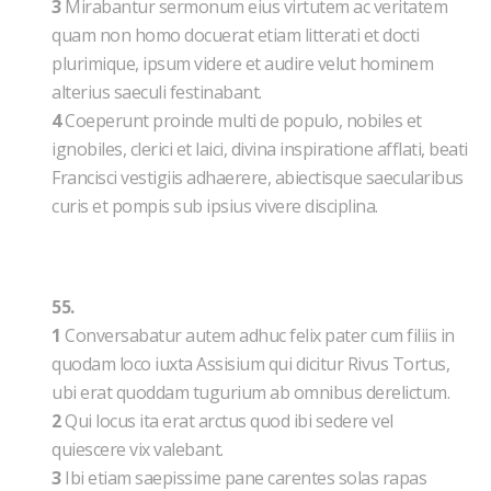
3
Mirabantur sermonum eius virtutem ac veritatem
quam non homo docuerat etiam litterati et docti
plurimique, ipsum videre et audire velut hominem
alterius saeculi festinabant.
4
Coeperunt proinde multi de populo, nobiles et
ignobiles, clerici et laici, divina inspiratione afflati, beati
Francisci vestigiis adhaerere, abiectisque saecularibus
curis et pompis sub ipsius vivere disciplina.
55.
1
Conversabatur autem adhuc felix pater cum filiis in
quodam loco iuxta Assisium qui dicitur Rivus Tortus,
ubi erat quoddam tugurium ab omnibus derelictum.
2
Qui locus ita erat arctus quod ibi sedere vel
quiescere vix valebant.
3
Ibi etiam saepissime pane carentes solas rapas