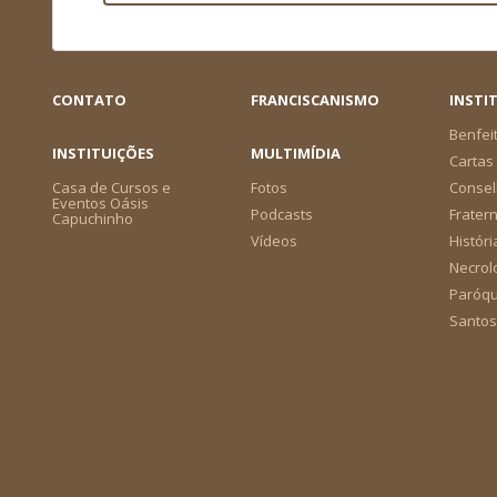
CONTATO
FRANCISCANISMO
INSTI
Benfei
INSTITUIÇÕES
MULTIMÍDIA
Cartas 
Casa de Cursos e
Fotos
Consel
Eventos Oásis
Podcasts
Frater
Capuchinho
Vídeos
Históri
Necrol
Paróqu
Santos