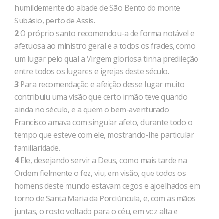
humildemente do abade de São Bento do monte
Subásio, perto de Assis.
2
O próprio santo recomendou-a de forma notável e
afetuosa ao ministro geral e a todos os frades, como
um lugar pelo qual a Virgem gloriosa tinha predileção
entre todos os lugares e igrejas deste século.
3
Para recomendação e afeição desse lugar muito
contribuiu uma visão que certo irmão teve quando
ainda no século, e a quem o bem-aventurado
Francisco amava com singular afeto, durante todo o
tempo que esteve com ele, mostrando-lhe particular
familiaridade.
4
Ele, desejando servir a Deus, como mais tarde na
Ordem fielmente o fez, viu, em visão, que todos os
homens deste mundo estavam cegos e ajoelhados em
torno de Santa Maria da Porciúncula, e, com as mãos
juntas, o rosto voltado para o céu, em voz alta e