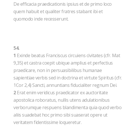
De efficacia praedicationis ipsius et de primo loco
quem habuit et qualiter fratres stabant ibi et
quomodo inde recesserunt.
54.
1
Exinde beatus Franciscus circuiens civitates (cfr. Mat
9,35) et castra coepit ubique amplius et perfectius
praedicare, non in persuasibilibus humanae
sapientiae verbis sed in doctrina et virtute Spiritus (cfr.
1Cor 2,4) Sancti, annuntians fiducialiter regnum Dei.
2
Erat enim veridicus praedicator ex auctoritate
apostolica roboratus, nullis utens adulationibus
verborumque respuens blandimenta quia quod verbo
aliis suadebat hoc primo sibi suaserat opere ut
veritatem fidentissime loqueretur.