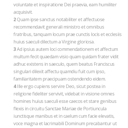
voluntate et inspiratione Dei praevia, eam humiliter
acquisivit.
2
Quam ipse sanctus notabiliter et affectuose
recommendavit generali ministro et omnibus
fratribus, tanquam locum prae cunctis locis et ecclesiis
huius saeculi dilectum a Virgine gloriosa.
3
Ad ipsius autem loci commendationem et affectum
multum fecit quaedam visio quam quidam frater vidit
adhuc existens in saeculo, quem beatus Franciscus
singulari dilexit affectu quamdiu fuit cum ipso,
familiaritatem praecipuam ostendendo eidem.
4
Ille ergo cupiens servire Deo, sicut postea in
religione fideliter servivit, videbat in visione omnes
homines huius saeculi esse caecos et stare genibus
flexis in circuitu Sanctae Mariae de Portiuncula
iunctisque manibus et in caelum cum facie elevatis,
voce magna et lacrimabili Dominum precabantur ut