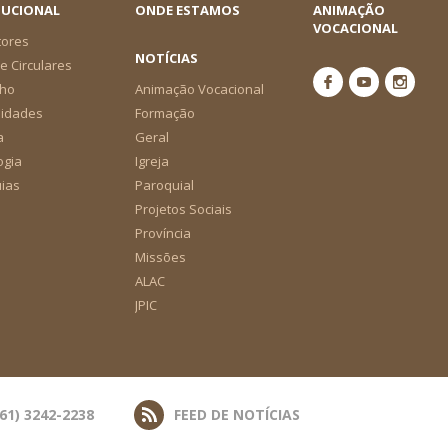
TUCIONAL
ONDE ESTAMOS
ANIMAÇÃO
VOCACIONAL
tores
NOTÍCIAS
e Circulares
ho
Animação Vocacional
nidades
Formação
a
Geral
ogia
Igreja
ias
Paroquial
Projetos Sociais
Província
Missões
ALAC
JPIC
(61) 3242-2238
FEED DE NOTÍCIAS