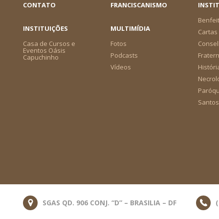
CONTATO
FRANCISCANISMO
INSTI
Benfei
INSTITUIÇÕES
MULTIMÍDIA
Cartas 
Casa de Cursos e
Fotos
Consel
Eventos Oásis
Podcasts
Frater
Capuchinho
Vídeos
Históri
Necrol
Paróqu
Santos
SGAS QD. 906 CONJ. “D” – BRASILIA – DF