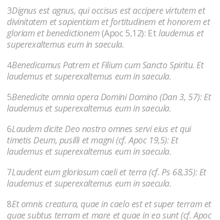
3
Dignus est agnus, qui occisus est accipere virtutem et
divinitatem et sapientiam et fortitudinem et honorem et
gloriam et benedictionem
(Apoc 5,12): Et
laudemus et
superexaltemus eum in saecula.
4
Benedicamus Patrem et Filium cum Sancto Spiritu. Et
laudemus et superexaltemus eum in saecula.
5
Benedicite omnia opera Domini Domino (Dan 3, 57): Et
laudemus et superexaltemus eum in saecula.
6
Laudem dicite Deo nostro omnes servi eius et qui
timetis Deum, pusilli et magni (cf. Apoc 19,5): Et
laudemus et superexaltemus eum in saecula.
7
Laudent eum gloriosum caeli et terra (cf. Ps 68,35): Et
laudemus et superexaltemus eum in saecula.
8
Et omnis creatura, quae in caelo est et super terram et
quae subtus terram et mare et quae in eo sunt (cf. Apoc