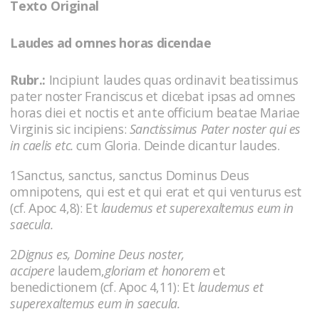
Texto Original
Laudes ad omnes horas dicendae
Rubr.:
Incipiunt laudes quas ordinavit beatissimus
pater noster Franciscus et dicebat ipsas ad omnes
horas diei et noctis et ante officium beatae Mariae
Virginis sic incipiens:
Sanctissimus Pater noster qui es
in caelis etc.
cum Gloria. Deinde dicantur laudes.
1Sanctus, sanctus, sanctus Dominus Deus
omnipotens, qui est et qui erat et qui venturus est
(cf. Apoc 4,8): Et
laudemus et superexaltemus eum in
saecula.
2
Dignus es, Domine Deus noster,
accipere
laudem,
gloriam et honorem
et
benedictionem (cf. Apoc 4,11): Et
laudemus et
superexaltemus eum in saecula.