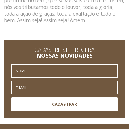
plenitude do bem, que só vós sois bom (cf. Lc 18-19),
nós vos tributamos todo o louvor, toda a glória,
toda a ação de graças, toda a exaltação e todo o
bem. Assim seja! Assim seja! Amém.
CADASTRE-SE E RECEBA
NOSSAS NOVIDADES
CADASTRAR