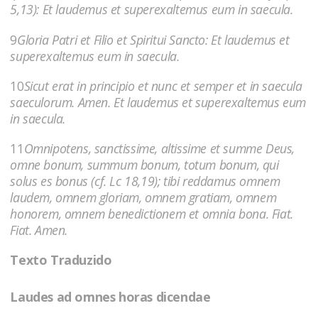
5,13): Et laudemus et superexaltemus eum in saecula.
9
Gloria Patri et Filio et Spiritui Sancto: Et laudemus et
superexaltemus eum in saecula.
10
Sicut erat in principio et nunc et semper et in saecula
saeculorum. Amen. Et laudemus et superexaltemus eum
in saecula.
11
Omnipotens, sanctissime, altissime et summe Deus,
omne bonum, summum bonum, totum bonum, qui
solus es bonus (cf. Lc 18,19); tibi reddamus omnem
laudem, omnem gloriam, omnem gratiam, omnem
honorem, omnem benedictionem et omnia bona. Fiat.
Fiat. Amen.
Texto Traduzido
Laudes ad omnes horas dicendae