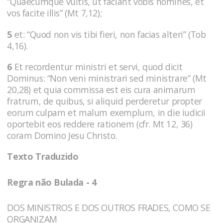
“Quaecumque vultis, ut faciant vobis homines, et
vos facite illis” (Mt 7,12);
5
et: “Quod non vis tibi fieri, non facias alteri” (Tob
4,16).
6
Et recordentur ministri et servi, quod dicit
Dominus: “Non veni ministrari sed ministrare” (Mt
20,28) et quia commissa est eis cura animarum
fratrum, de quibus, si aliquid perderetur propter
eorum culpam et malum exemplum, in die iudicii
oportebit eos reddere rationem (cfr. Mt 12, 36)
coram Domino Jesu Christo.
Texto Traduzido
Regra não Bulada - 4
DOS MINISTROS E DOS OUTROS FRADES, COMO SE
ORGANIZAM