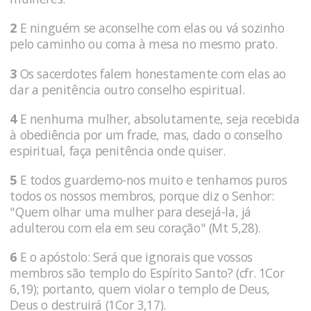
2
E ninguém se aconselhe com elas ou vá sozinho
pelo caminho ou coma à mesa no mesmo prato.
3
Os sacerdotes falem honestamente com elas ao
dar a penitência outro conselho espiritual.
4
E nenhuma mulher, absolutamente, seja recebida
à obediência por um frade, mas, dado o conselho
espiritual, faça penitência onde quiser.
5
E todos guardemo-nos muito e tenhamos puros
todos os nossos membros, porque diz o Senhor:
"Quem olhar uma mulher para desejá-la, já
adulterou com ela em seu coração" (Mt 5,28).
6
E o apóstolo: Será que ignorais que vossos
membros são templo do Espírito Santo? (cfr. 1Cor
6,19); portanto, quem violar o templo de Deus,
Deus o destruirá (1Cor 3,17).