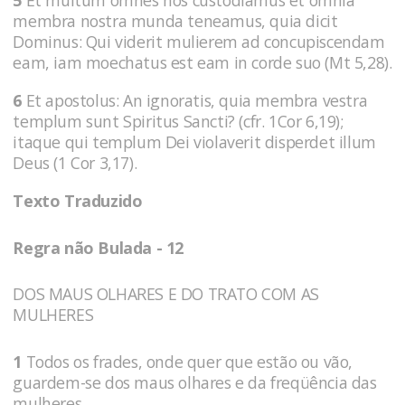
membra nostra munda teneamus, quia dicit
Dominus: Qui viderit mulierem ad concupiscendam
eam, iam moechatus est eam in corde suo (Mt 5,28).
6
Et apostolus: An ignoratis, quia membra vestra
templum sunt Spiritus Sancti? (cfr. 1Cor 6,19);
itaque qui templum Dei violaverit disperdet illum
Deus (1 Cor 3,17).
Texto Traduzido
Regra não Bulada - 12
DOS MAUS OLHARES E DO TRATO COM AS
MULHERES
1
Todos os frades, onde quer que estão ou vão,
guardem-se dos maus olhares e da freqüência das
mulheres.