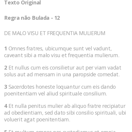
Texto Original
Regra não Bulada - 12
DE MALO VISU ET FREQUENTIA MULIERUM
1
Omnes fratres, ubicumque sunt vel vadunt,
caveant sibi a malo visu et frequentia mulierum.
2
Et nullus cum eis consilietur aut per viam vadat
solus aut ad mensam in una paropside comedat.
3
Sacerdotes honeste loquantur cum eis dando
poenitentiam vel aliud spirituale consilium.
4
Et nulla penitus mulier ab aliquo fratre recipiatur
ad obedientiam, sed dato sibi consilio spirituali, ubi
voluerit agat poenitentiam.
5
Et multum omnes nos custodiamus et omnia