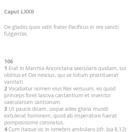
Caput LXXII
De gladiis quos vidit frater Pacificus in ore sancti
fulgentes.
106
1
Erat in Marchia Anconitana saecularis quidam, sui
oblitus et Dei nescius, qui se totum prostituerat
vanitati.
2
Vocabatur nomen eius Rex versuum, eo quod
princeps foret lasciva cantantium et inventor
saecularium cantionum.
3
Ut paucis dicam, usque adeo gloria mundi
extulerat hominem, quod ab imperatore fuerat
pomposissime coronatus.
4
Cum itaque sic in tenebris ambulans (cfr. Ioa 8,12)