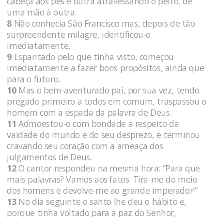
cabeça aos pés e outra atravessando o peito, de
uma mão à outra.
8
Não conhecia São Francisco mas, depois de tão
surpreendente milagre, identificou-o
imediatamente.
9
Espantado pelo que tinha visto, começou
imediatamente a fazer bons propósitos, ainda que
para o futuro.
10
Mas o bem-aventurado pai, por sua vez, tendo
pregado primeiro a todos em comum, traspassou o
homem com a espada da palavra de Deus.
11
Admoestou-o com bondade a respeito da
vaidade do mundo e do seu desprezo, e terminou
cravando seu coração com a ameaça dos
julgamentos de Deus.
12
O cantor respondeu na mesma hora: “Para que
mais palavras? Vamos aos fatos. Tira-me do meio
dos homens e devolve-me ao grande imperador!”
13
No dia seguinte o santo lhe deu o hábito e,
porque tinha voltado para a paz do Senhor,