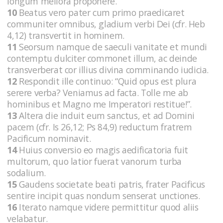
longum meliora proponere.
10
Beatus vero pater cum primo praedicaret
communiter omnibus, gladium verbi Dei (cfr. Heb
4,12) transvertit in hominem.
11
Seorsum namque de saeculi vanitate et mundi
contemptu dulciter commonet illum, ac deinde
transverberat cor illius divina comminando iudicia.
12
Respondit ille continuo: “Quid opus est plura
serere verba? Veniamus ad facta. Tolle me ab
hominibus et Magno me Imperatori restitue!”.
13
Altera die induit eum sanctus, et ad Domini
pacem (cfr. Is 26,12; Ps 84,9) reductum fratrem
Pacificum nominavit.
14
Huius conversio eo magis aedificatoria fuit
multorum, quo latior fuerat vanorum turba
sodalium.
15
Gaudens societate beati patris, frater Pacificus
sentire incipit quas nondum senserat unctiones.
16
Iterato namque videre permittitur quod aliis
velabatur.