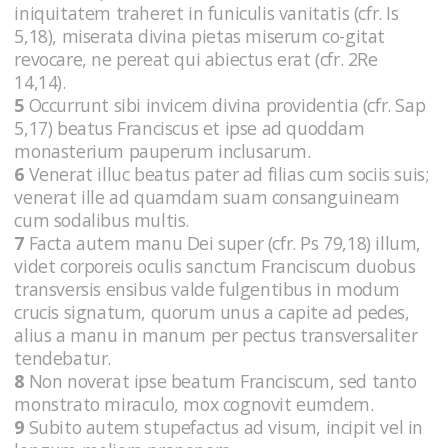
iniquitatem traheret in funiculis vanitatis (cfr. Is
5,18), miserata divina pietas miserum co-gitat
revocare, ne pereat qui abiectus erat (cfr. 2Re
14,14).
5
Occurrunt sibi invicem divina providentia (cfr. Sap
5,17) beatus Franciscus et ipse ad quoddam
monasterium pauperum inclusarum.
6
Venerat illuc beatus pater ad filias cum sociis suis;
venerat ille ad quamdam suam consanguineam
cum sodalibus multis.
7
Facta autem manu Dei super (cfr. Ps 79,18) illum,
videt corporeis oculis sanctum Franciscum duobus
transversis ensibus valde fulgentibus in modum
crucis signatum, quorum unus a capite ad pedes,
alius a manu in manum per pectus transversaliter
tendebatur.
8
Non noverat ipse beatum Franciscum, sed tanto
monstrato miraculo, mox cognovit eumdem.
9
Subito autem stupefactus ad visum, incipit vel in