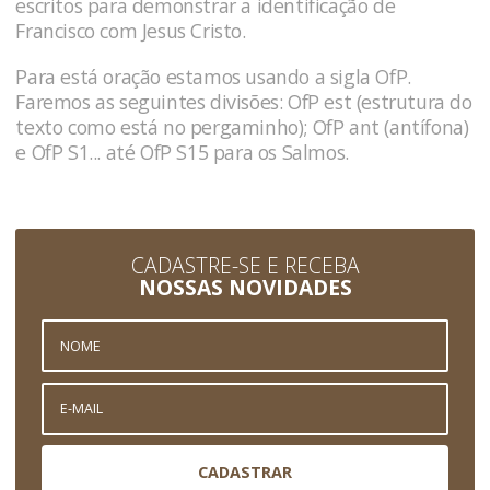
escritos para demonstrar a identificação de
Francisco com Jesus Cristo.
Para está oração estamos usando a sigla OfP.
Faremos as seguintes divisões: OfP est (estrutura do
texto como está no pergaminho); OfP ant (antífona)
e OfP S1... até OfP S15 para os Salmos.
CADASTRE-SE E RECEBA
NOSSAS NOVIDADES
CADASTRAR