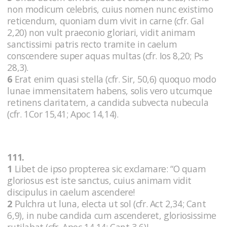
non modicum celebris, cuius nomen nunc existimo
reticendum, quoniam dum vivit in carne (cfr. Gal
2,20) non vult praeconio gloriari, vidit animam
sanctissimi patris recto tramite in caelum
conscendere super aquas multas (cfr. Ios 8,20; Ps
28,3).
6
Erat enim quasi stella (cfr. Sir, 50,6) quoquo modo
lunae immensitatem habens, solis vero utcumque
retinens claritatem, a candida subvecta nubecula
(cfr. 1Cor 15,41; Apoc 14,14).
111.
1
Libet de ipso propterea sic exclamare: “O quam
gloriosus est iste sanctus, cuius animam vidit
discipulus in caelum ascendere!
2
Pulchra ut luna, electa ut sol (cfr. Act 2,34; Cant
6,9), in nube candida cum ascenderet, gloriosissime
rutilabat (cfr. Apoc 14,14; Cant 3,6)!