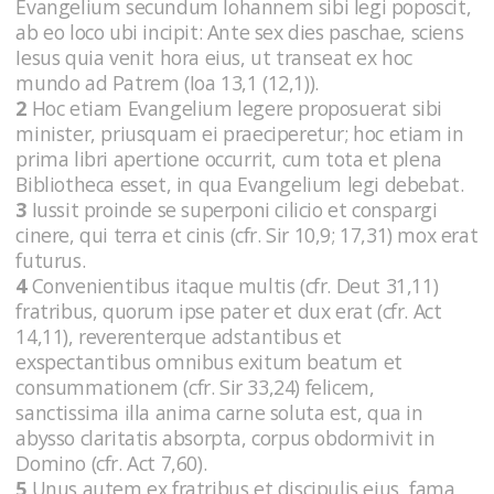
Evangelium secundum Iohannem sibi legi poposcit,
ab eo loco ubi incipit: Ante sex dies paschae, sciens
Iesus quia venit hora eius, ut transeat ex hoc
mundo ad Patrem (Ioa 13,1 (12,1)).
2
Hoc etiam Evangelium legere proposuerat sibi
minister, priusquam ei praeciperetur; hoc etiam in
prima libri apertione occurrit, cum tota et plena
Bibliotheca esset, in qua Evangelium legi debebat.
3
Iussit proinde se superponi cilicio et conspargi
cinere, qui terra et cinis (cfr. Sir 10,9; 17,31) mox erat
futurus.
4
Convenientibus itaque multis (cfr. Deut 31,11)
fratribus, quorum ipse pater et dux erat (cfr. Act
14,11), reverenterque adstantibus et
exspectantibus omnibus exitum beatum et
consummationem (cfr. Sir 33,24) felicem,
sanctissima illa anima carne soluta est, qua in
abysso claritatis absorpta, corpus obdormivit in
Domino (cfr. Act 7,60).
5
Unus autem ex fratribus et discipulis eius, fama