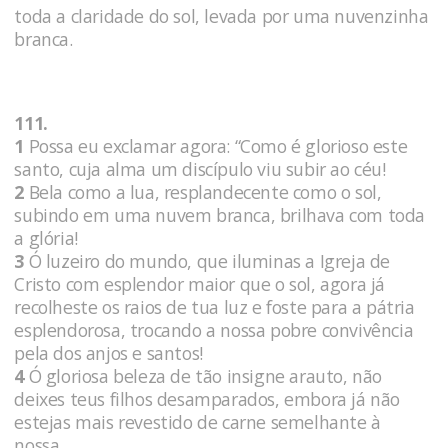
toda a claridade do sol, levada por uma nuvenzinha
branca.
111.
1
Possa eu exclamar agora: “Como é glorioso este
santo, cuja alma um discípulo viu subir ao céu!
2
Bela como a lua, resplandecente como o sol,
subindo em uma nuvem branca, brilhava com toda
a glória!
3
Ó luzeiro do mundo, que iluminas a Igreja de
Cristo com esplendor maior que o sol, agora já
recolheste os raios de tua luz e foste para a pátria
esplendorosa, trocando a nossa pobre convivência
pela dos anjos e santos!
4
Ó gloriosa beleza de tão insigne arauto, não
deixes teus filhos desamparados, embora já não
estejas mais revestido de carne semelhante à
nossa.