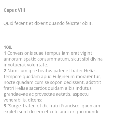
Caput VIII
Quid fecerit et dixerit quando feliciter obiit.
109.
1
Conversionis suae tempus iam erat viginti
annorum spatio consummatum, sicut sibi divina
innotuerat voluntate.
2
Nam cum ipse beatus pater et frater Helias
tempore quodam apud Fulgineum morarentur,
nocte quadam cum se sopori dedissent, adstitit
fratri Heliae sacerdos quidam albis indutus,
grandaevae ac provectae aetatis, aspectu
venerabilis, dicens:
3
“Surge, frater, et dic fratri Francisco, quoniam
expleti sunt decem et octo anni ex quo mundo