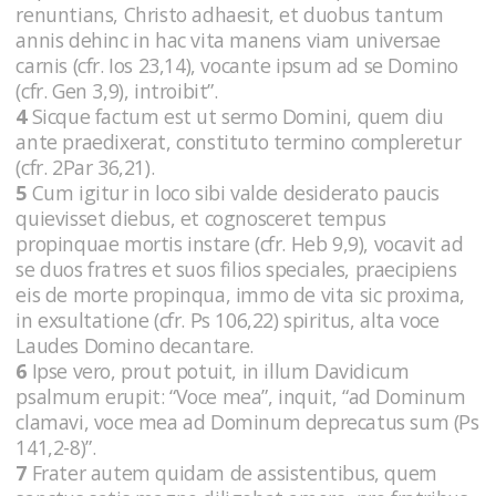
renuntians, Christo adhaesit, et duobus tantum
annis dehinc in hac vita manens viam universae
carnis (cfr. Ios 23,14), vocante ipsum ad se Domino
(cfr. Gen 3,9), introibit”.
4
Sicque factum est ut sermo Domini, quem diu
ante praedixerat, constituto termino compleretur
(cfr. 2Par 36,21).
5
Cum igitur in loco sibi valde desiderato paucis
quievisset diebus, et cognosceret tempus
propinquae mortis instare (cfr. Heb 9,9), vocavit ad
se duos fratres et suos filios speciales, praecipiens
eis de morte propinqua, immo de vita sic proxima,
in exsultatione (cfr. Ps 106,22) spiritus, alta voce
Laudes Domino decantare.
6
Ipse vero, prout potuit, in illum Davidicum
psalmum erupit: “Voce mea”, inquit, “ad Dominum
clamavi, voce mea ad Dominum deprecatus sum (Ps
141,2-8)”.
7
Frater autem quidam de assistentibus, quem