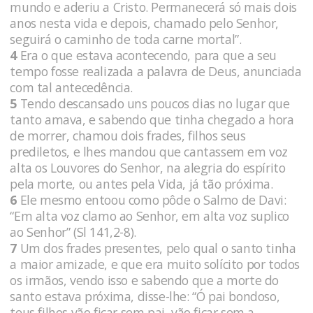
mundo e aderiu a Cristo. Permanecerá só mais dois
anos nesta vida e depois, chamado pelo Senhor,
seguirá o caminho de toda carne mortal”.
4
Era o que estava acontecendo, para que a seu
tempo fosse realizada a palavra de Deus, anunciada
com tal antecedência.
5
Tendo descansado uns poucos dias no lugar que
tanto amava, e sabendo que tinha chegado a hora
de morrer, chamou dois frades, filhos seus
prediletos, e lhes mandou que cantassem em voz
alta os Louvores do Senhor, na alegria do espírito
pela morte, ou antes pela Vida, já tão próxima.
6
Ele mesmo entoou como pôde o Salmo de Davi:
“Em alta voz clamo ao Senhor, em alta voz suplico
ao Senhor” (Sl 141,2-8).
7
Um dos frades presentes, pelo qual o santo tinha
a maior amizade, e que era muito solícito por todos
os irmãos, vendo isso e sabendo que a morte do
santo estava próxima, disse-lhe: “Ó pai bondoso,
teus filhos vão ficar sem pai, vão ficar sem a