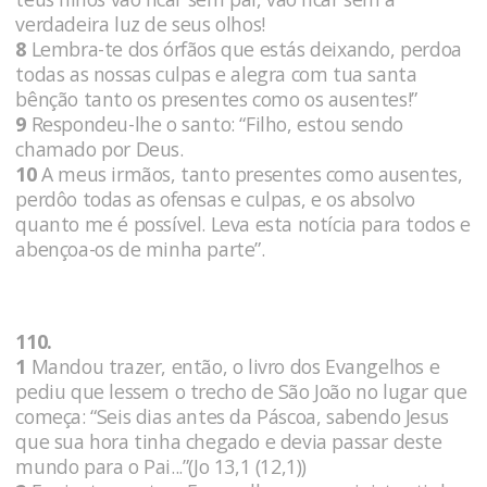
verdadeira luz de seus olhos!
8
Lembra-te dos órfãos que estás deixando, perdoa
todas as nossas culpas e alegra com tua santa
bênção tanto os presentes como os ausentes!”
9
Respondeu-lhe o santo: “Filho, estou sendo
chamado por Deus.
10
A meus irmãos, tanto presentes como ausentes,
perdôo todas as ofensas e culpas, e os absolvo
quanto me é possível. Leva esta notícia para todos e
abençoa-os de minha parte”.
110.
1
Mandou trazer, então, o livro dos Evangelhos e
pediu que lessem o trecho de São João no lugar que
começa: “Seis dias antes da Páscoa, sabendo Jesus
que sua hora tinha chegado e devia passar deste
mundo para o Pai...”(Jo 13,1 (12,1))