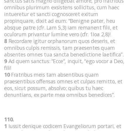
sanctus satis magno diligebat amore, pro fratribus
omnibus plurimum exsistens sollicitus, cum haec
intueretur et sancti cognosceret exitum
propinquare, dixit ad eum: “Benigne pater, heu
absque patre (cfr. Lam 5,3) iam remanent filii, et
oculorum privantur lumine vero (cfr. 1Ioa 2,8)!
8
Recordare igitur orphanorum quos deseris, et
omnibus culpis remissis, tam praesentes quam
absentes omnes tua sancta benedictione laetifica”.
9
Ad quem sanctus: “Ecce”, inquit, “ego vocor a Deo,
fili!
10
Fratribus meis tam absentibus quam
praesentibus offensas omnes et culpas remitto, et
eos, sicut possum, absolvo; quibus tu haec
denuntians, ex parte mea omnibus benedices”.
110.
1
Iussit denique codicem Evangeliorum portari, et