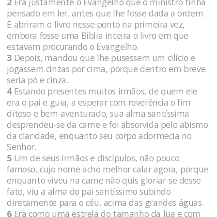
2
Era justamente o Evangelho que o ministro tinha
pensado em ler, antes que lhe fosse dada a ordem.
E abriram o livro nesse ponto na primeira vez,
embora fosse uma Bíblia inteira o livro em que
estavam procurando o Evangelho.
3
Depois, mandou que lhe pusessem um cilício e
jogassem cinzas por cima, porque dentro em breve
seria pó e cinza.
4
Estando presentes muitos irmãos, de quem ele
era o pai e guia, a esperar com reverência o fim
ditoso e bem-aventurado, sua alma santíssima
desprendeu-se da carne e foi absorvida pelo abismo
da claridade, enquanto seu corpo adormecia no
Senhor.
5
Um de seus irmãos e discípulos, não pouco
famoso, cujo nome acho melhor calar agora, porque
enquanto viveu na carne não quis gloriar-se desse
fato, viu a alma do pai santíssimo subindo
diretamente para o céu, acima das grandes águas.
6
Era como uma estrela do tamanho da lua e com