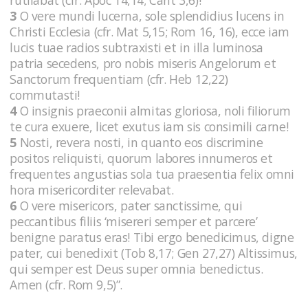
3
O vere mundi lucerna, sole splendidius lucens in
Christi Ecclesia (cfr. Mat 5,15; Rom 16, 16), ecce iam
lucis tuae radios subtraxisti et in illa luminosa
patria secedens, pro nobis miseris Angelorum et
Sanctorum frequentiam (cfr. Heb 12,22)
commutasti!
4
O insignis praeconii almitas gloriosa, noli filiorum
te cura exuere, licet exutus iam sis consimili carne!
5
Nosti, revera nosti, in quanto eos discrimine
positos reliquisti, quorum labores innumeros et
frequentes angustias sola tua praesentia felix omni
hora misericorditer relevabat.
6
O vere misericors, pater sanctissime, qui
peccantibus filiis ‘misereri semper et parcere’
benigne paratus eras! Tibi ergo benedicimus, digne
pater, cui benedixit (Tob 8,17; Gen 27,27) Altissimus,
qui semper est Deus super omnia benedictus.
Amen (cfr. Rom 9,5)”.