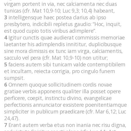
virgam portent in via, nec calciamenta nec duas
tunicas (cfr. Mat 10,9-10; Luc 9,3; 10,4) habeant,
3
intelligensque haec postea clarius ab ipso
presbytero, indicibili repletus gaudio: “Hoc, inquit,
est quod cupio totis viribus adimplere”.
4
Igitur cunctis quae audierat commissis memoriae
laetanter his adimplendis innititur, duplicibusque
sine mora dimissis ex tunc iam virga, calciamentis,
sacculo vel pera (cfr. Mat 10,9-10) non utitur;
5
faciens autem sibi tunicam valde contemptibilem
et incultam, reiecta corrigia, pro cingulo funem
sumpsit.
6
Omnem quoque sollicitudinem cordis novae
gratiae verbis apponens qualiter illa posset opere
perficere, coepit, instinctu divino, evangelicae
perfectionis annunciator exsistere poenitentiamque
simpliciter in publicum praedicare (cfr. Mar 6,12; Luc
24,47).
7
Erant autem verba etus non inania nec risu digna,