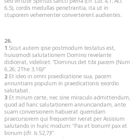
sed virtute Spiritus sancti plena (cfr. Luc 4,1; Act
6,5), cordis medullas penetrantia, ita ut in
stuporem vehementer converterent audientes.
26.
1
Sicut autem ipse postmodum testatus est,
huiusmodi salutationem Domino revelante
didicerat, videlicet: “Dominus det tibi pacem (Num
6,26; 2The 3,16)!”
2
Et ideo in omni praedicatione sua, pacem
annuntians populum in praedicationis exordio
salutabat.
3
Et mirum certe, nec sine miraculo admittendum,
quod ad hanc salutationem annunciandam, ante
suam conversionem habuerat quemdam
praecursorem qui frequenter iverat per Assisium
salutando in hunc modum: “Pax et bonum! pax et
bonum (cfr. Is 52,7)!”.