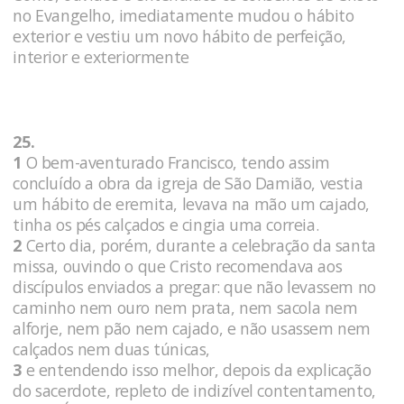
no Evangelho, imediatamente mudou o hábito
exterior e vestiu um novo hábito de perfeição,
interior e exteriormente
25.
1
O bem-aventurado Francisco, tendo assim
concluído a obra da igreja de São Damião, vestia
um hábito de eremita, levava na mão um cajado,
tinha os pés calçados e cingia uma correia.
2
Certo dia, porém, durante a celebração da santa
missa, ouvindo o que Cristo recomendava aos
discípulos enviados a pregar: que não levassem no
caminho nem ouro nem prata, nem sacola nem
alforje, nem pão nem cajado, e não usassem nem
calçados nem duas túnicas,
3
e entendendo isso melhor, depois da explicação
do sacerdote, repleto de indizível contentamento,