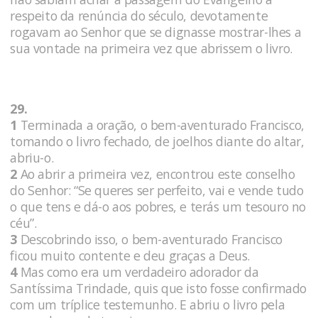
respeito da renúncia do século, devotamente
rogavam ao Senhor que se dignasse mostrar-lhes a
sua vontade na primeira vez que abrissem o livro.
29.
1
Terminada a oração, o bem-aventurado Francisco,
tomando o livro fechado, de joelhos diante do altar,
abriu-o.
2
Ao abrir a primeira vez, encontrou este conselho
do Senhor: “Se queres ser perfeito, vai e vende tudo
o que tens e dá-o aos pobres, e terás um tesouro no
céu”.
3
Descobrindo isso, o bem-aventurado Francisco
ficou muito contente e deu graças a Deus.
4
Mas como era um verdadeiro adorador da
Santíssima Trindade, quis que isto fosse confirmado
com um tríplice testemunho. E abriu o livro pela