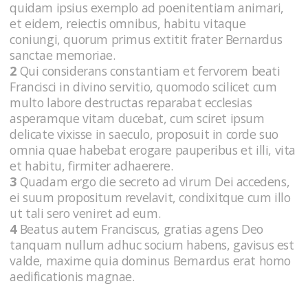
quidam ipsius exemplo ad poenitentiam animari,
et eidem, reiectis omnibus, habitu vitaque
coniungi, quorum primus extitit frater Bernardus
sanctae memoriae.
2
Qui considerans constantiam et fervorem beati
Francisci in divino servitio, quomodo scilicet cum
multo labore destructas reparabat ecclesias
asperamque vitam ducebat, cum sciret ipsum
delicate vixisse in saeculo, proposuit in corde suo
omnia quae habebat erogare pauperibus et illi, vita
et habitu, firmiter adhaerere.
3
Quadam ergo die secreto ad virum Dei accedens,
ei suum propositum revelavit, condixitque cum illo
ut tali sero veniret ad eum.
4
Beatus autem Franciscus, gratias agens Deo
tanquam nullum adhuc socium habens, gavisus est
valde, maxime quia dominus Bernardus erat homo
aedificationis magnae.