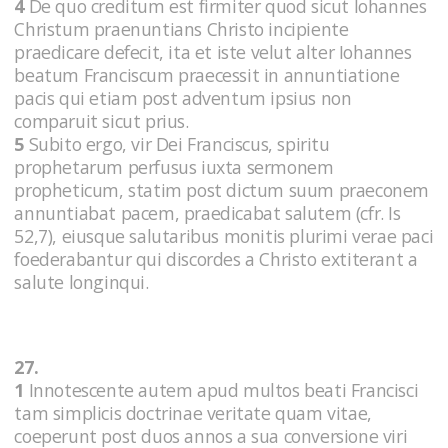
4
De quo creditum est firmiter quod sicut Iohannes
Christum praenuntians Christo incipiente
praedicare defecit, ita et iste velut alter Iohannes
beatum Franciscum praecessit in annuntiatione
pacis qui etiam post adventum ipsius non
comparuit sicut prius.
5
Subito ergo, vir Dei Franciscus, spiritu
prophetarum perfusus iuxta sermonem
propheticum, statim post dictum suum praeconem
annuntiabat pacem, praedicabat salutem (cfr. Is
52,7), eiusque salutaribus monitis plurimi verae paci
foederabantur qui discordes a Christo extiterant a
salute longinqui.
27.
1
Innotescente autem apud multos beati Francisci
tam simplicis doctrinae veritate quam vitae,
coeperunt post duos annos a sua conversione viri