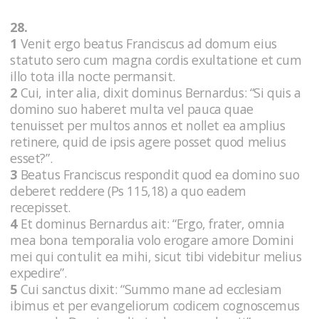
28.
1
Venit ergo beatus Franciscus ad domum eius
statuto sero cum magna cordis exultatione et cum
illo tota illa nocte permansit.
2
Cui, inter alia, dixit dominus Bernardus: “Si quis a
domino suo haberet multa vel pauca quae
tenuisset per multos annos et nollet ea amplius
retinere, quid de ipsis agere posset quod melius
esset?”.
3
Beatus Franciscus respondit quod ea domino suo
deberet reddere (Ps 115,18) a quo eadem
recepisset.
4
Et dominus Bernardus ait: “Ergo, frater, omnia
mea bona temporalia volo erogare amore Domini
mei qui contulit ea mihi, sicut tibi videbitur melius
expedire”.
5
Cui sanctus dixit: “Summo mane ad ecclesiam
ibimus et per evangeliorum codicem cognoscemus