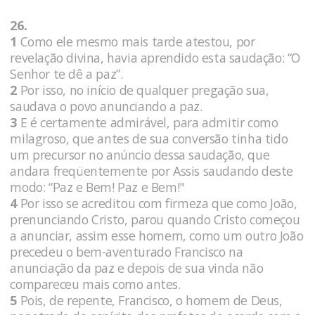
26.
1
Como ele mesmo mais tarde atestou, por
revelação divina, havia aprendido esta saudação: “O
Senhor te dê a paz”.
2
Por isso, no início de qualquer pregação sua,
saudava o povo anunciando a paz.
3
E é certamente admirável, para admitir como
milagroso, que antes de sua conversão tinha tido
um precursor no anúncio dessa saudação, que
andara freqüentemente por Assis saudando deste
modo: “Paz e Bem! Paz e Bem!"
4
Por isso se acreditou com firmeza que como João,
prenunciando Cristo, parou quando Cristo começou
a anunciar, assim esse homem, como um outro João
precedeu o bem-aventurado Francisco na
anunciação da paz e depois de sua vinda não
compareceu mais como antes.
5
Pois, de repente, Francisco, o homem de Deus,