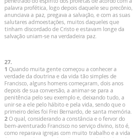
penetrado do espírito dos profetas de acordo com a
palavra profética, logo depois daquele seu precônio,
anunciava a paz, pregava a salvação, e com as suas
salutares admoestações, muitos daqueles que
tinham discordado de Cristo e estavam longe da
salvação uniam-se na verdadeira paz.
27.
1
Quando muita gente começou a conhecer a
verdade da doutrina e da vida tão simples de
Francisco, alguns homens começaram, dois anos
depois de sua conversão, a animar-se para a
penitência pelo seu exemplo e, deixando tudo, a
unir-se a ele pelo hábito e pela vida, sendo que o
primeiro deles foi Frei Bernardo, de santa memória.
2
O qual, considerando a constância e o fervor do
bem-aventurado Francisco no serviço divino, isto é,
como reparava igrejas com muito trabalho e a vida