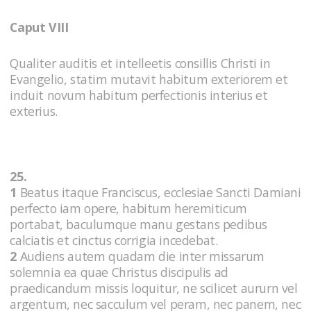
Caput VIII
Qualiter auditis et intelleetis consillis Christi in
Evangelio, statim mutavit habitum exteriorem et
induit novum habitum perfectionis interius et
exterius.
25.
1
Beatus itaque Franciscus, ecclesiae Sancti Damiani
perfecto iam opere, habitum heremiticum
portabat, baculumque manu gestans pedibus
calciatis et cinctus corrigia incedebat.
2
Audiens autem quadam die inter missarum
solemnia ea quae Christus discipulis ad
praedicandum missis loquitur, ne scilicet aururn vel
argentum, nec sacculum vel peram, nec panem, nec