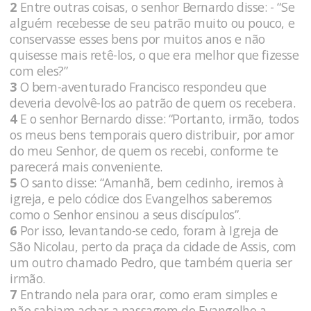
2
Entre outras coisas, o senhor Bernardo disse: - “Se
alguém recebesse de seu patrão muito ou pouco, e
conservasse esses bens por muitos anos e não
quisesse mais retê-los, o que era melhor que fizesse
com eles?”
3
O bem-aventurado Francisco respondeu que
deveria devolvê-los ao patrão de quem os recebera.
4
E o senhor Bernardo disse: “Portanto, irmão, todos
os meus bens temporais quero distribuir, por amor
do meu Senhor, de quem os recebi, conforme te
parecerá mais conveniente.
5
O santo disse: “Amanhã, bem cedinho, iremos à
igreja, e pelo códice dos Evangelhos saberemos
como o Senhor ensinou a seus discípulos”.
6
Por isso, levantando-se cedo, foram à Igreja de
São Nicolau, perto da praça da cidade de Assis, com
um outro chamado Pedro, que também queria ser
irmão.
7
Entrando nela para orar, como eram simples e
não sabiam achar a passagem do Evangelho a