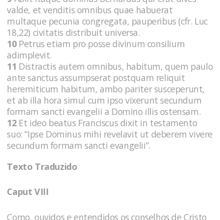
valde, et venditis omnibus quae habuerat
multaque pecunia congregata, pauperibus (cfr. Luc
18,22) civitatis distribuit universa.
10
Petrus etiam pro posse divinum consilium
adimplevit.
11
Distractis autem omnibus, habitum, quem paulo
ante sanctus assumpserat postquam reliquit
heremiticum habitum, ambo pariter susceperunt,
et ab illa hora simul cum ipso vixerunt secundum
formam sancti evangelii a Domino illis ostensam.
12
Et ideo beatus Franciscus dixit in testamento
suo: “Ipse Dominus mihi revelavit ut deberem vivere
secundum formam sancti evangelii”.
Texto Traduzido
Caput VIII
Como, ouvidos e entendidos os conselhos de Cristo