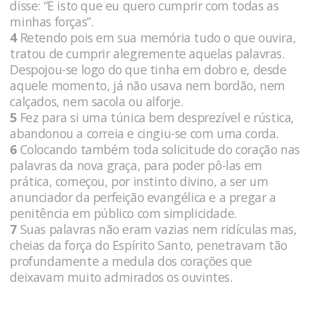
disse: “É isto que eu quero cumprir com todas as
minhas forças”.
4
Retendo pois em sua memória tudo o que ouvira,
tratou de cumprir alegremente aquelas palavras.
Despojou-se logo do que tinha em dobro e, desde
aquele momento, já não usava nem bordão, nem
calçados, nem sacola ou alforje.
5
Fez para si uma túnica bem desprezível e rústica,
abandonou a correia e cingiu-se com uma corda.
6
Colocando também toda solicitude do coração nas
palavras da nova graça, para poder pô-las em
prática, começou, por instinto divino, a ser um
anunciador da perfeição evangélica e a pregar a
penitência em público com simplicidade.
7
Suas palavras não eram vazias nem ridículas mas,
cheias da força do Espírito Santo, penetravam tão
profundamente a medula dos corações que
deixavam muito admirados os ouvintes.