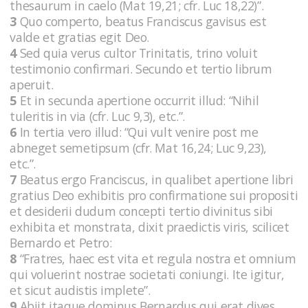
thesaurum in caelo (Mat 19,21; cfr. Luc 18,22)”.
3
Quo comperto, beatus Franciscus gavisus est
valde et gratias egit Deo.
4
Sed quia verus cultor Trinitatis, trino voluit
testimonio confirmari. Secundo et tertio librum
aperuit.
5
Et in secunda apertione occurrit illud: “Nihil
tuleritis in via (cfr. Luc 9,3), etc.”.
6
In tertia vero illud: “Qui vult venire post me
abneget semetipsum (cfr. Mat 16,24; Luc 9,23),
etc.”.
7
Beatus ergo Franciscus, in qualibet apertione libri
gratius Deo exhibitis pro confirmatione sui propositi
et desiderii dudum concepti tertio divinitus sibi
exhibita et monstrata, dixit praedictis viris, scilicet
Bernardo et Petro:
8
“Fratres, haec est vita et regula nostra et omnium
qui voluerint nostrae societati coniungi. Ite igitur,
et sicut audistis implete”.
9
Abiit itaque dominus Bernardus qui erat dives