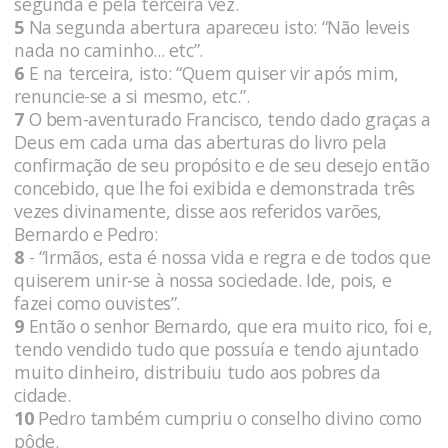
segunda e pela terceira vez.
5
Na segunda abertura apareceu isto: “Não leveis
nada no caminho... etc”.
6
E na terceira, isto: “Quem quiser vir após mim,
renuncie-se a si mesmo, etc.”.
7
O bem-aventurado Francisco, tendo dado graças a
Deus em cada uma das aberturas do livro pela
confirmação de seu propósito e de seu desejo então
concebido, que lhe foi exibida e demonstrada três
vezes divinamente, disse aos referidos varões,
Bernardo e Pedro:
8
- “Irmãos, esta é nossa vida e regra e de todos que
quiserem unir-se à nossa sociedade. Ide, pois, e
fazei como ouvistes”.
9
Então o senhor Bernardo, que era muito rico, foi e,
tendo vendido tudo que possuía e tendo ajuntado
muito dinheiro, distribuiu tudo aos pobres da
cidade.
10
Pedro também cumpriu o conselho divino como
pôde.