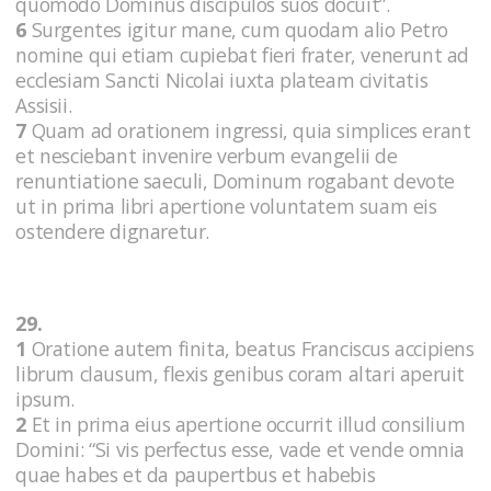
quomodo Dominus discipulos suos docuit”.
6
Surgentes igitur mane, cum quodam alio Petro
nomine qui etiam cupiebat fieri frater, venerunt ad
ecclesiam Sancti Nicolai iuxta plateam civitatis
Assisii.
7
Quam ad orationem ingressi, quia simplices erant
et nesciebant invenire verbum evangelii de
renuntiatione saeculi, Dominum rogabant devote
ut in prima libri apertione voluntatem suam eis
ostendere dignaretur.
29.
1
Oratione autem finita, beatus Franciscus accipiens
librum clausum, flexis genibus coram altari aperuit
ipsum.
2
Et in prima eius apertione occurrit illud consilium
Domini: “Si vis perfectus esse, vade et vende omnia
quae habes et da paupertbus et habebis