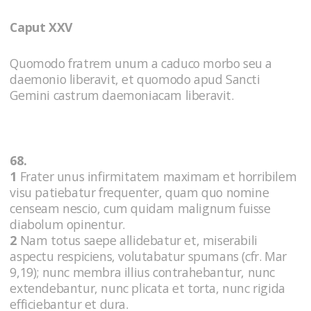
Caput XXV
Quomodo fratrem unum a caduco morbo seu a
daemonio liberavit, et quomodo apud Sancti
Gemini castrum daemoniacam liberavit.
68.
1
Frater unus infirmitatem maximam et horribilem
visu patiebatur frequenter, quam quo nomine
censeam nescio, cum quidam malignum fuisse
diabolum opinentur.
2
Nam totus saepe allidebatur et, miserabili
aspectu respiciens, volutabatur spumans (cfr. Mar
9,19); nunc membra illius contrahebantur, nunc
extendebantur, nunc plicata et torta, nunc rigida
efficiebantur et dura.