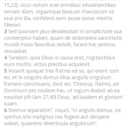
15,22), sicut notum erat omnibus inhabitantibus
terram illam, rogavitque beatum Franciscum vir
eius pro illa, confidens eam posse ipsius meritis
liberari.
3
Sed quoniam plus desiderabat in simplicitate sua
contemptui haberi, quam de ostensione sanctitatis
mundi huius favoribus extolli, facere hoc penitus
recusabat.
4
Tandem, quia Deus in causa erat, rogitantibus
eum multis, victus precibus acquievit.
5
Vocavit quoque tres fratres ad se, qui erant cum
eo, et in singulis domus illius angulis singulum
fratrem constituens, dixit eis: “Oremus, fratres, ad
Dominum pro muliere hac, ut iugum diaboli ab ea
excutiat (cfr.Gen 27,40) Deus, ‘ad laudem et gloriam’
suam.
6
Stemus separatim”, inquit, “in angulis domus, ne
spiritus iste malignus nos fugere aut decipere
valeat, quaerens diverticula angulorum”.