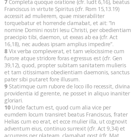
7
Completa quoque oratione (cfr. Iudt 6,16), beatus
Franciscus in virtute Spiritus (cfr. Rom 15,13.19)
accessit ad mulierem, quae miserabiliter
torquebatur et horrende clamabat, et ait: “In
nomine Domini nostri Iesu Christi, per obedientiam
praecipio tibi, daemon, ut exeas ab ea (cfr. Act
16,18), nec audeas ipsam amplius impedire”.
8
Vix verba compleverat, et tam velocissime cum
furore atque stridore foras egressus est (cfr. Gen
39,12), quod, propter subitam sanitatem mulieris
et tam citissimam obedientiam daemonis, sanctus
pater sibi putaret fore illusum.
9
Statimque cum rubore de loco illo recessit, divina
providentia id gerente, ne posset in aliquo inaniter
gloriari.
10
Unde factum est, quod cum alia vice per
eumdem locum transiret beatus Franciscus, frater
Helias cum eo erat, et ecce mulier illa, ut cognovit
adventum eius, continuo surrexit (cfr. Act 9,34) et
accurrens per plateam, clamabat post (cfr. Mat