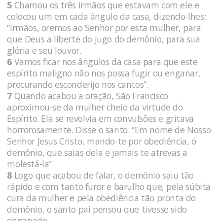
5
Chamou os três irmãos que estavam com ele e
colocou um em cada ângulo da casa, dizendo-lhes:
“Irmãos, oremos ao Senhor por esta mulher, para
que Deus a liberte do jugo do demônio, para sua
glória e seu louvor.
6
Vamos ficar nos ângulos da casa para que este
espírito maligno não nos possa fugir ou enganar,
procurando esconderijo nos cantos”.
7
Quando acabou a oração, São Francisco
aproximou-se da mulher cheio da virtude do
Espírito. Ela se revolvia em convulsões e gritava
horrorosamente. Disse o santo: “Em nome de Nosso
Senhor Jesus Cristo, mando-te por obediência, ó
demônio, que saias dela e jamais te atrevas a
molestá-la”.
8
Logo que acabou de falar, o demônio saiu tão
rápido e com tanto furor e barulho que, pela súbita
cura da mulher e pela obediência tão pronta do
demônio, o santo pai pensou que tivesse sido
enganado.