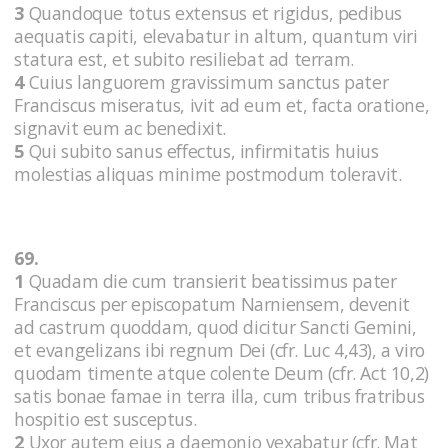
3
Quandoque totus extensus et rigidus, pedibus
aequatis capiti, elevabatur in altum, quantum viri
statura est, et subito resiliebat ad terram.
4
Cuius languorem gravissimum sanctus pater
Franciscus miseratus, ivit ad eum et, facta oratione,
signavit eum ac benedixit.
5
Qui subito sanus effectus, infirmitatis huius
molestias aliquas minime postmodum toleravit.
69.
1
Quadam die cum transierit beatissimus pater
Franciscus per episcopatum Narniensem, devenit
ad castrum quoddam, quod dicitur Sancti Gemini,
et evangelizans ibi regnum Dei (cfr. Luc 4,43), a viro
quodam timente atque colente Deum (cfr. Act 10,2)
satis bonae famae in terra illa, cum tribus fratribus
hospitio est susceptus.
2
Uxor autem eius a daemonio vexabatur (cfr. Mat