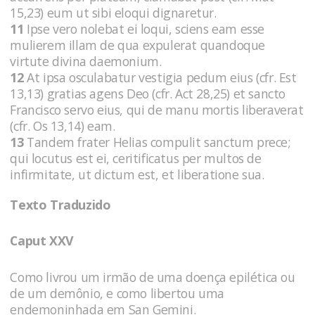
15,23) eum ut sibi eloqui dignaretur.
11
Ipse vero nolebat ei loqui, sciens eam esse
mulierem illam de qua expulerat quandoque
virtute divina daemonium.
12
At ipsa osculabatur vestigia pedum eius (cfr. Est
13,13) gratias agens Deo (cfr. Act 28,25) et sancto
Francisco servo eius, qui de manu mortis liberaverat
(cfr. Os 13,14) eam.
13
Tandem frater Helias compulit sanctum prece;
qui locutus est ei, ceritificatus per multos de
infirmitate, ut dictum est, et liberatione sua.
Texto Traduzido
Caput XXV
Como livrou um irmão de uma doença epilética ou
de um demônio, e como libertou uma
endemoninhada em San Gemini.