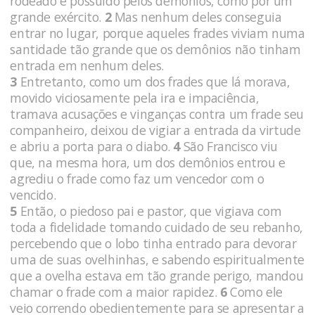
rodeado e possuído pelos demônios, como por um
grande exército.
2
Mas nenhum deles conseguia
entrar no lugar, porque aqueles frades viviam numa
santidade tão grande que os demônios não tinham
entrada em nenhum deles.
3
Entretanto, como um dos frades que lá morava,
movido viciosamente pela ira e impaciência,
tramava acusações e vinganças contra um frade seu
companheiro, deixou de vigiar a entrada da virtude
e abriu a porta para o diabo.
4
São Francisco viu
que, na mesma hora, um dos demônios entrou e
agrediu o frade como faz um vencedor com o
vencido.
5
Então, o piedoso pai e pastor, que vigiava com
toda a fidelidade tomando cuidado de seu rebanho,
percebendo que o lobo tinha entrado para devorar
uma de suas ovelhinhas, e sabendo espiritualmente
que a ovelha estava em tão grande perigo, mandou
chamar o frade com a maior rapidez.
6
Como ele
veio correndo obedientemente para se apresentar a