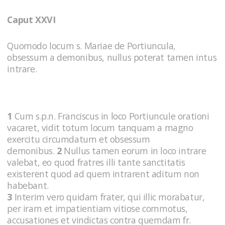
Caput XXVI
Quomodo locum s. Mariae de Portiuncula,
obsessum a demonibus, nullus poterat tamen intus
intrare.
1
Cum s.p.n. Franciscus in loco Portiuncule orationi
vacaret, vidit totum locum tanquam a magno
exercitu circumdatum et obsessum
demonibus.
2
Nullus tamen eorum in loco intrare
valebat, eo quod fratres illi tante sanctitatis
existerent quod ad quem intrarent aditum non
habebant.
3
Interim vero quidam frater, qui illic morabatur,
per iram et impatientiam vitiose commotus,
accusationes et vindictas contra quemdam fr.