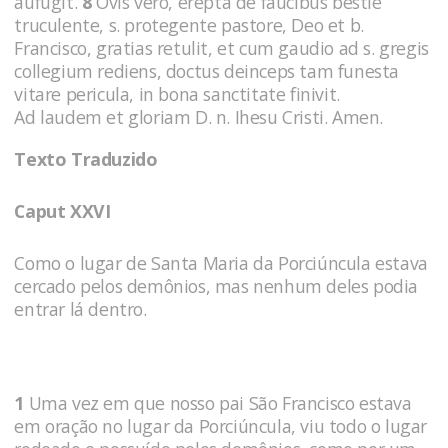
aufugit.
8
Ovis vero, erepta de faucibus bestie
truculente, s. protegente pastore, Deo et b.
Francisco, gratias retulit, et cum gaudio ad s. gregis
collegium rediens, doctus deinceps tam funesta
vitare pericula, in bona sanctitate finivit.
Ad laudem et gloriam D. n. Ihesu Cristi. Amen.
Texto Traduzido
Caput XXVI
Como o lugar de Santa Maria da Porciúncula estava
cercado pelos demônios, mas nenhum deles podia
entrar lá dentro.
1
Uma vez em que nosso pai São Francisco estava
em oração no lugar da Porciúncula, viu todo o lugar