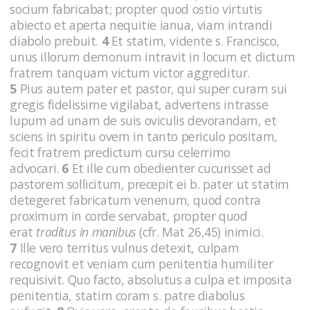
socium fabricabat; propter quod ostio virtutis
abiecto et aperta nequitie ianua, viam intrandi
diabolo prebuit.
4
Et statim, vidente s. Francisco,
unus illorum demonum intravit in locum et dictum
fratrem tanquam victum victor aggreditur.
5
Pius autem pater et pastor, qui super curam sui
gregis fidelissime vigilabat, advertens intrasse
lupum ad unam de suis oviculis devorandam, et
sciens in spiritu ovem in tanto periculo positam,
fecit fratrem predictum cursu celerrimo
advocari.
6
Et ille cum obedienter cucurisset ad
pastorem sollicitum, precepit ei b. pater ut statim
detegeret fabricatum venenum, quod contra
proximum in corde servabat, propter quod
erat
traditus in manibus
(cfr. Mat 26,45)
inimici.
7
Ille vero territus vulnus detexit, culpam
recognovit et veniam cum penitentia humiliter
requisivit. Quo facto, absolutus a culpa et imposita
penitentia, statim coram s. patre diabolus