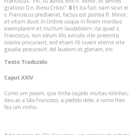
Franciscus: “Fili, tu adhuc eris fr. Minor, et servies
gratioso D.n. Ihesu Cristo”.
8
Et ita fuit; nam sicut ei
s. Franciscus predixerat, factus est postea fr. Minor,
et vitam duxit in Ordine usque in finem moribus
exemplarem et multum laudabilem; ita quod s.
Franciscus, non solum illis aviculis vite presentis
solatia procuravit, sed etiam illi iuveni eterne vite
gaudia procuravit. Ad laudem et gloriam, etc.
Texto Traduzido
Caput XXIV
Como um jovem, que tinha caçado muitas rolinhas,
deu-as a São Francisco, a pedido dele, e como lhes
fez um ninho.