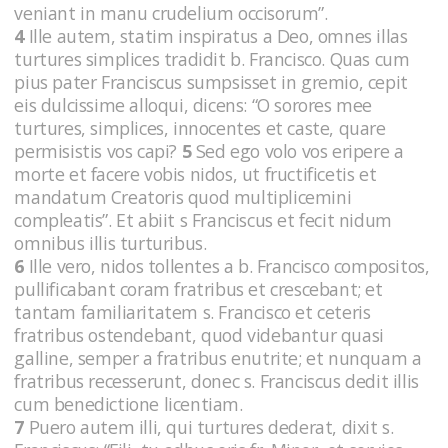
veniant in manu crudelium occisorum”.
4
Ille autem, statim inspiratus a Deo, omnes illas
turtures simplices tradidit b. Francisco. Quas cum
pius pater Franciscus sumpsisset in gremio, cepit
eis dulcissime alloqui, dicens: “O sorores mee
turtures, simplices, innocentes et caste, quare
permisistis vos capi?
5
Sed ego volo vos eripere a
morte et facere vobis nidos, ut fructificetis et
mandatum Creatoris quod multiplicemini
compleatis”. Et abiit s Franciscus et fecit nidum
omnibus illis turturibus.
6
Ille vero, nidos tollentes a b. Francisco compositos,
pullificabant coram fratribus et crescebant; et
tantam familiaritatem s. Francisco et ceteris
fratribus ostendebant, quod videbantur quasi
galline, semper a fratribus enutrite; et nunquam a
fratribus recesserunt, donec s. Franciscus dedit illis
cum benedictione licentiam.
7
Puero autem illi, qui turtures dederat, dixit s.