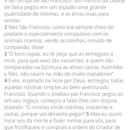
1
No tempo de São Francisco, um menino da cidade
de Sena pegou em um alçapão uma grande
quantidade de rolinhas, e as levou vivas para
vender.
2
Mas São Francisco, como era sempre cheio de
piedade e especialmente compassivo com os
animais mansos, vendo as rolinhas, movido de
compaixão, disse:
3
“Ó bom rapaz, eu te peço que as entregues a
mim, para que aves tão inocentes, a quem são
comparadas na Escritura as almas castas, humildes
e fiéis, não caiam na mão de cruéis matadores”.
4
E ele, inspirado na hora por Deus, entregou todas
aquelas rolinhas simples ao bem-aventurado
Francisco. Quando o piedoso pai Francisco pegou-as
em seu regaço, começou a falar-lhes com doçura,
dizendo: “Ó minhas irmãs rolinhas, inocentes e
castas, porque vos deixaste pegar?
5
Mas eu quero
livrar-vos da morte e fazer ninhos para vós, para
que frutifiqueis e cumprais a ordem do Criador de