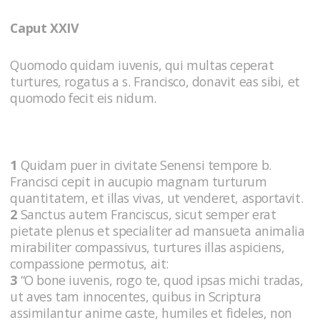
Caput XXIV
Quomodo quidam iuvenis, qui multas ceperat
turtures, rogatus a s. Francisco, donavit eas sibi, et
quomodo fecit eis nidum.
1
Quidam puer in civitate Senensi tempore b.
Francisci cepit in aucupio magnam turturum
quantitatem, et illas vivas, ut venderet, asportavit.
2
Sanctus autem Franciscus, sicut semper erat
pietate plenus et specialiter ad mansueta animalia
mirabiliter compassivus, turtures illas aspiciens,
compassione permotus, ait:
3
“O bone iuvenis, rogo te, quod ipsas michi tradas,
ut aves tam innocentes, quibus in Scriptura
assimilantur anime caste, humiles et fideles, non