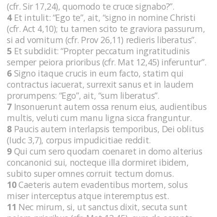
(cfr. Sir 17,24), quomodo te cruce signabo?”.
4
Et intulit: “Ego te”, ait, “signo in nomine Christi
(cfr. Act 4,10); tu tamen scito te graviora passurum,
si ad vomitum (cfr. Prov 26,11) redieris liberatus”.
5
Et subdidit: “Propter peccatum ingratitudinis
semper peiora prioribus (cfr. Mat 12,45) inferuntur”.
6
Signo itaque crucis in eum facto, statim qui
contractus iacuerat, surrexit sanus et in laudem
prorumpens: “Ego”, ait, “sum liberatus”.
7
Insonuerunt autem ossa renum eius, audientibus
multis, veluti cum manu ligna sicca franguntur.
8
Paucis autem interlapsis temporibus, Dei oblitus
(Iudc 3,7), corpus impudicitiae reddit.
9
Qui cum sero quodam coenaret in domo alterius
concanonici sui, nocteque illa dormiret ibidem,
subito super omnes corruit tectum domus.
10
Caeteris autem evadentibus mortem, solus
miser interceptus atque interemptus est.
11
Nec mirum, si, ut sanctus dixit, secuta sunt