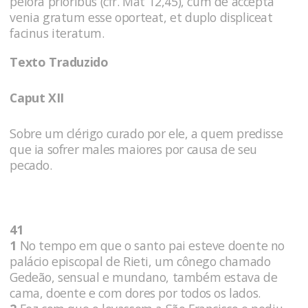
peiora prioribus (cfr. Mat 12,45), cum de accepta
venia gratum esse oporteat, et duplo displiceat
facinus iteratum.
Texto Traduzido
Caput XII
Sobre um clérigo curado por ele, a quem predisse
que ia sofrer males maiores por causa de seu
pecado.
41
1
No tempo em que o santo pai esteve doente no
palácio episcopal de Rieti, um cônego chamado
Gedeão, sensual e mundano, também estava de
cama, doente e com dores por todos os lados.