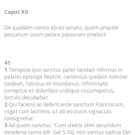
Caput XII
De quodam clerico ab eo sanato, quem propter
peccatum suum peiora passurum predixit.
41
1
Tempore quo sanctus pater iacebat infirmus in
palatio episcopi Reatini, canonicus quidam nomine
Gedeon, lubricus et mundanus, infirmitate
correptus et doloribus undique circumspetus,
lectulo decubabat.
2
Qui faciens se deferri ante sanctum Franciscum,
rogat cum lacrimis, ut ab eo crucis signaculo
consignetur.
3
Ad quem sanctus: “Cum vixeris olim secundum
desideria carnis (cfr. Gal 5,16), non veritus iudicia Dei