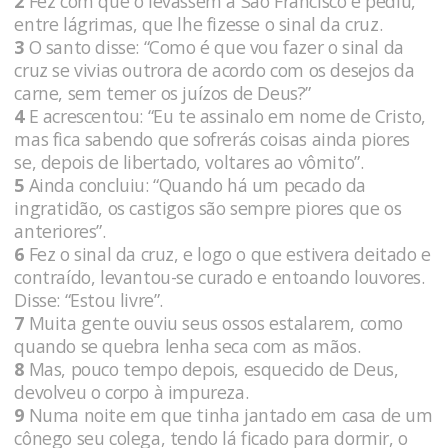
2
Fez com que o levassem a São Francisco e pediu,
entre lágrimas, que lhe fizesse o sinal da cruz.
3
O santo disse: “Como é que vou fazer o sinal da
cruz se vivias outrora de acordo com os desejos da
carne, sem temer os juízos de Deus?”
4
E acrescentou: “Eu te assinalo em nome de Cristo,
mas fica sabendo que sofrerás coisas ainda piores
se, depois de libertado, voltares ao vômito”.
5
Ainda concluiu: “Quando há um pecado da
ingratidão, os castigos são sempre piores que os
anteriores”.
6
Fez o sinal da cruz, e logo o que estivera deitado e
contraído, levantou-se curado e entoando louvores.
Disse: “Estou livre”.
7
Muita gente ouviu seus ossos estalarem, como
quando se quebra lenha seca com as mãos.
8
Mas, pouco tempo depois, esquecido de Deus,
devolveu o corpo à impureza.
9
Numa noite em que tinha jantado em casa de um
cônego seu colega, tendo lá ficado para dormir, o