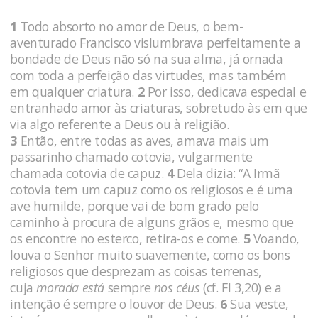
1
Todo absorto no amor de Deus, o bem-
aventurado Francisco vis­lumbrava perfeitamente a
bondade de Deus não só na sua alma, já ornada
com toda a perfeição das virtudes, mas também
em qualquer criatura.
2
Por isso, dedicava especial e
entranhado amor às criaturas, sobretudo às em que
via algo referente a Deus ou à religião.
3
Então, entre todas as aves, amava mais um
passarinho chamado cotovia, vulgarmente
chamada cotovia de ca­puz.
4
Dela dizia: “A Irmã
cotovia tem um capuz como os religio­sos e é uma
ave humilde, porque vai de bom grado pelo
caminho à procura de alguns grãos e, mesmo que
os encontre no esterco, re­tira-os e come.
5
Voando,
louva o Senhor muito suavemente, como os bons
religiosos que desprezam as coisas terrenas,
cuja
morada está
sempre
nos céus
(cf. Fl 3,20) e a
intenção é sempre o louvor de Deus.
6
Sua veste,