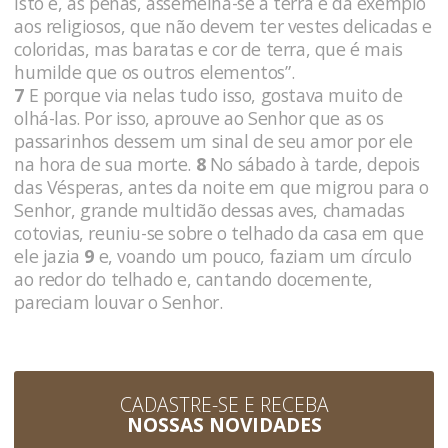
isto é, as penas, assemelha-se à terra e dá exemplo
aos religiosos, que não devem ter vestes delicadas e
colo­ridas, mas baratas e cor de terra, que é mais
humilde que os outros elementos”.
7
E porque via nelas tudo isso, gostava muito de
olhá-las. Por isso, aprouve ao Senhor que as os
passarinhos dessem um sinal de seu amor por ele
na hora de sua morte.
8
No sábado à tarde, depois
das Vésperas, antes da noite em que migrou para o
Senhor, grande multidão dessas aves, chamadas
cotovias, reuniu-se sobre o telhado da casa em que
ele jazia
9
e, voando um pouco, faziam um círculo
ao redor do telhado e, can­tando docemente,
pareciam louvar o Senhor.
CADASTRE-SE E RECEBA
NOSSAS NOVIDADES