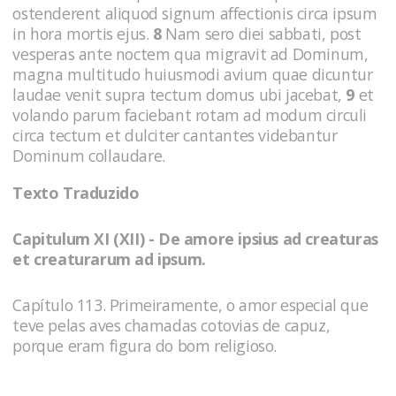
ostenderent aliquod signum affectionis circa ipsum
in hora mortis ejus.
8
Nam sero diei sabbati, post
vesperas ante noctem qua migravit ad Dominum,
magna multitudo huiusmodi avium quae dicuntur
laudae venit supra tectum domus ubi jacebat,
9
et
volando parum faciebant rotam ad modum circuli
circa tectum et dulciter cantantes videbantur
Dominum collaudare.
Texto Traduzido
Capitulum XI (XII) - De amore ipsius ad creaturas
et creaturarum ad ipsum.
Capítulo 113. Primeiramente, o amor especial que
teve pelas aves chamadas cotovias de capuz,
porque eram figura do bom religioso.