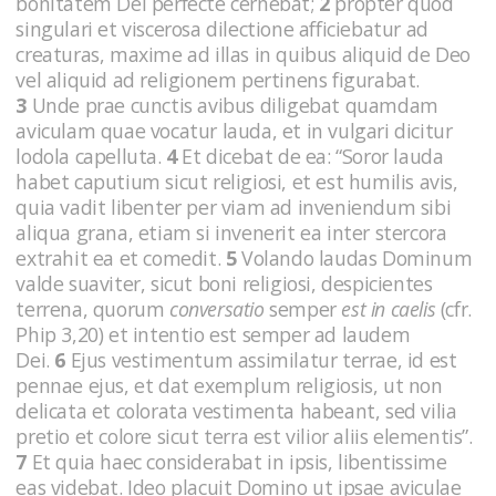
bonitatem Dei perfecte cernebat;
2
propter quod
singulari et viscerosa dilectione afficiebatur ad
creaturas, maxime ad illas in quibus aliquid de Deo
vel aliquid ad religionem pertinens figurabat.
3
Unde prae cunctis avibus diligebat quamdam
aviculam quae vocatur lauda, et in vulgari dicitur
lodola capelluta.
4
Et dicebat de ea: “Soror lauda
habet caputium sicut religiosi, et est humilis avis,
quia vadit libenter per viam ad inveniendum sibi
aliqua grana, etiam si invenerit ea inter stercora
extrahit ea et comedit.
5
Volando laudas Dominum
valde suaviter, sicut boni religiosi, despicientes
terrena, quorum
conversatio
semper
est in caelis
(cfr.
Phip 3,20) et intentio est semper ad laudem
Dei.
6
Ejus vestimentum assimilatur terrae, id est
pennae ejus, et dat exemplum religiosis, ut non
delicata et colorata vestimenta habeant, sed vilia
pretio et colore sicut terra est vilior aliis elementis”.
7
Et quia haec considerabat in ipsis, libentissime
eas videbat. Ideo placuit Domino ut ipsae aviculae