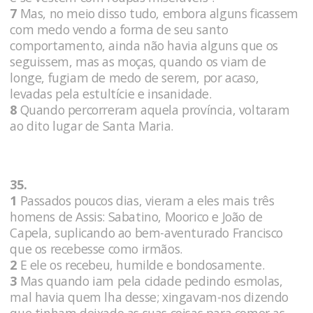
7
Mas, no meio disso tudo, embora alguns ficassem
com medo vendo a forma de seu santo
comportamento, ainda não havia alguns que os
seguissem, mas as moças, quando os viam de
longe, fugiam de medo de serem, por acaso,
levadas pela estultície e insanidade.
8
Quando percorreram aquela província, voltaram
ao dito lugar de Santa Maria.
35.
1
Passados poucos dias, vieram a eles mais três
homens de Assis: Sabatino, Moorico e João de
Capela, suplicando ao bem-aventurado Francisco
que os recebesse como irmãos.
2
E ele os recebeu, humilde e bondosamente.
3
Mas quando iam pela cidade pedindo esmolas,
mal havia quem lha desse; xingavam-nos dizendo