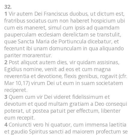
32.
1
Vir autem Dei Franciscus duobus, ut dictum est,
fratribus sociatus cum non haberet hospicium ubi
cum eis maneret, simul cum ipsis ad quamdam
pauperculam ecclesiam derelictam se transtulit,
quae Sancta Maria de Portiuncula dicebatur, et
fecerunt ibi unam domunculam in qua aliquando
pariter morarentur.
2
Post aliquot autem dies, vir quidam assisinas,
Egidius nomine, venit ad eos et cum magna
reverentia et devotione, flexis genibus, rogavit (cfr.
Mar 10,17) virum Dei ut eum in suam societatem
reciperet.
3
Quem cum vir Dei videret fidelissimum et
devotum et quod multam gratiam a Deo consequi
poterat, ut postea patuit per effectum, libenter
eum recepit.
4
Coniuncti vero hi quatuor, cum immensa laetitia
et gaudio Spiritus sancti ad maiorem profectum se