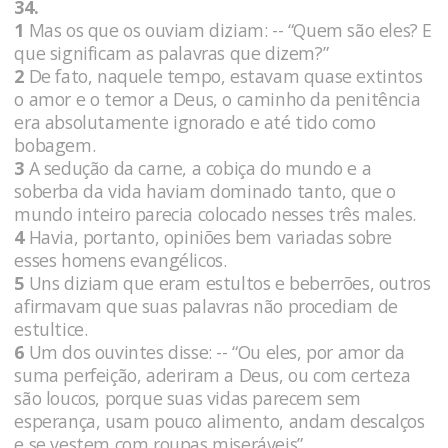
34.
1
Mas os que os ouviam diziam: -- “Quem são eles? E
que significam as palavras que dizem?”
2
De fato, naquele tempo, estavam quase extintos
o amor e o temor a Deus, o caminho da penitência
era absolutamente ignorado e até tido como
bobagem.
3
A sedução da carne, a cobiça do mundo e a
soberba da vida haviam dominado tanto, que o
mundo inteiro parecia colocado nesses três males.
4
Havia, portanto, opiniões bem variadas sobre
esses homens evangélicos.
5
Uns diziam que eram estultos e beberrões, outros
afirmavam que suas palavras não procediam de
estultice.
6
Um dos ouvintes disse: -- “Ou eles, por amor da
suma perfeição, aderiram a Deus, ou com certeza
são loucos, porque suas vidas parecem sem
esperança, usam pouco alimento, andam descalços
e se vestem com roupas miseráveis”.