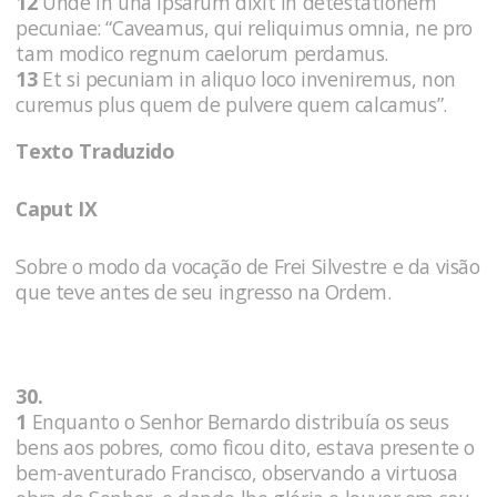
12
Unde in una ipsarum dixit in detestationem
pecuniae: “Caveamus, qui reliquimus omnia, ne pro
tam modico regnum caelorum perdamus.
13
Et si pecuniam in aliquo loco inveniremus, non
curemus plus quem de pulvere quem calcamus”.
Texto Traduzido
Caput IX
Sobre o modo da vocação de Frei Silvestre e da visão
que teve antes de seu ingresso na Ordem.
30.
1
Enquanto o Senhor Bernardo distribuía os seus
bens aos pobres, como ficou dito, estava presente o
bem-aventurado Francisco, observando a virtuosa