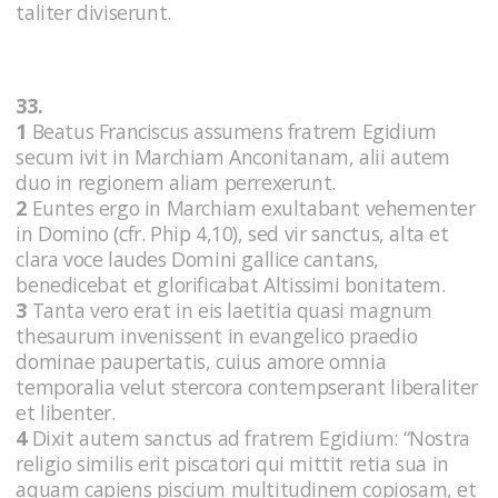
taliter diviserunt.
33.
1
Beatus Franciscus assumens fratrem Egidium
secum ivit in Marchiam Anconitanam, alii autem
duo in regionem aliam perrexerunt.
2
Euntes ergo in Marchiam exultabant vehementer
in Domino (cfr. Phip 4,10), sed vir sanctus, alta et
clara voce laudes Domini gallice cantans,
benedicebat et glorificabat Altissimi bonitatem.
3
Tanta vero erat in eis laetitia quasi magnum
thesaurum invenissent in evangelico praedio
dominae paupertatis, cuius amore omnia
temporalia velut stercora contempserant liberaliter
et libenter.
4
Dixit autem sanctus ad fratrem Egidium: “Nostra
religio similis erit piscatori qui mittit retia sua in
aquam capiens piscium multitudinem copiosam, et