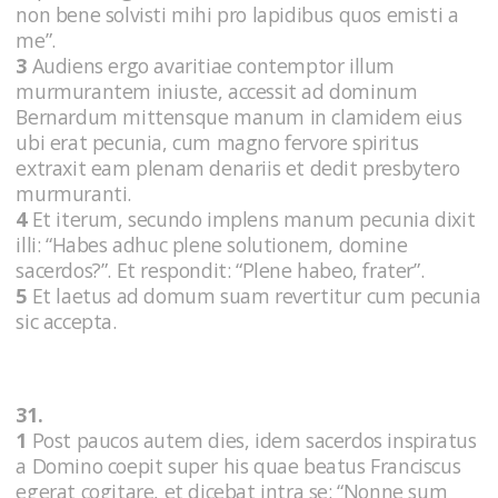
non bene solvisti mihi pro lapidibus quos emisti a
me”.
3
Audiens ergo avaritiae contemptor illum
murmurantem iniuste, accessit ad dominum
Bernardum mittensque manum in clamidem eius
ubi erat pecunia, cum magno fervore spiritus
extraxit eam plenam denariis et dedit presbytero
murmuranti.
4
Et iterum, secundo implens manum pecunia dixit
illi: “Habes adhuc plene solutionem, domine
sacerdos?”. Et respondit: “Plene habeo, frater”.
5
Et laetus ad domum suam revertitur cum pecunia
sic accepta.
31.
1
Post paucos autem dies, idem sacerdos inspiratus
a Domino coepit super his quae beatus Franciscus
egerat cogitare, et dicebat intra se: “Nonne sum