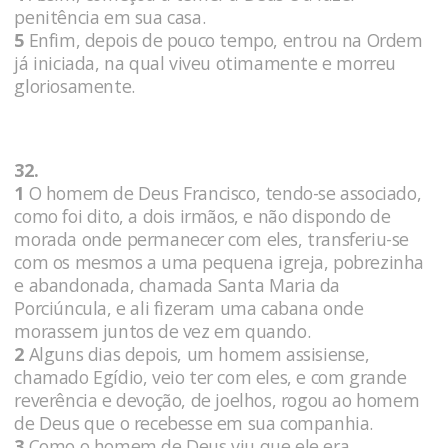
penitência em sua casa.
5
Enfim, depois de pouco tempo, entrou na Ordem
já iniciada, na qual viveu otimamente e morreu
gloriosamente.
32.
1
O homem de Deus Francisco, tendo-se associado,
como foi dito, a dois irmãos, e não dispondo de
morada onde permanecer com eles, transferiu-se
com os mesmos a uma pequena igreja, pobrezinha
e abandonada, chamada Santa Maria da
Porciúncula, e ali fizeram uma cabana onde
morassem juntos de vez em quando.
2
Alguns dias depois, um homem assisiense,
chamado Egídio, veio ter com eles, e com grande
reverência e devoção, de joelhos, rogou ao homem
de Deus que o recebesse em sua companhia.
3
Como o homem de Deus viu que ele era