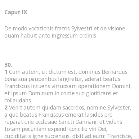
Caput IX
De modo vocationis fratris Sylvestri et de visione
quam habuit ante ingressum ordinis.
30.
1
Cum autem, ut dictum est, dominus Bernardus
bona sua pauperibus largiretur, aderat beatus
Franciscus intuens virtuosam operationem Domini,
et ipsum Dominum in corde suo glorificans et
collaudans.
2
Venit autem quidam sacerdos, nomine Sylvester,
a quo beatus Franciscus emerat lapides pro
reparatione ecclesiae Sancti Damiani, et videns
totam pecuniam expendi concilio viri Dei,
cupiditatis igne succensus, dixit ad eum: “Francisce,