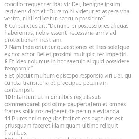
concilio frequenter ibat vir Dei, benigne ipsum
recipiens dixit ei: “Dura mihi videtur et aspera vita
vestra, nihil scilicet in saeculo possidere”.
6
Cui sanctus ait: “Donune, si possessiones aliquas
haberemus, nobis essent necessaria arma ad
protectionem nostram.
7
Nam inde oriuntur quaestiones et lites soletque
ex hoc amor Dei et proximi multipliciter impediri.
8
Et ideo nolumus in hoc saeculo aliquid possidere
temporale”.
9
Et placuit multum episcopo responsio viri Dei, qui
cuncta transitoria et praecipue pecuniam
contempsit.
10
Intantum ut in omnibus regulis suis
commendaret potissime paupertatem et omnes
fratres sollicitos redderet de pecunia evitanda.
11
Plures enim regulas fecit et eas expertus est
priusquam faceret illam quam ultimo reliquit
fratribus.