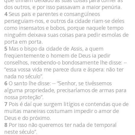
que tinham deixado as suas coisas para comer as
dos outros, e por isso passavam a maior penúria.
4
Seus pais e parentes e consangüíneos
perseguiam-nos, e outros da cidade riam-se deles
como insensatos e bobos, porque naquele tempo
ninguém deixava suas coisas para pedir esmolas de
porta em porta.
5
Mas o bispo da cidade de Assis, a quem
freqüentemente o homem de Deus ia pedir
conselhos, recebendo-o bondosamente lhe disse: --
“essa vossa vida me parece dura e áspera: não ter
nada no século”.
6
O santo lhe disse: -- “Senhor, se tivéssemos
alguma propriedade, precisaríamos de armas para
nossa proteção”.
7
Pois é daí que surgem litígios e contendas que de
muitas maneiras costumam impedir o amor de
Deus e do próximo.
8
Por isso não queremos ter nada de temporal
neste século”.