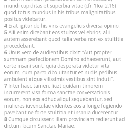
mundi cupiditas et superbia vitae (cfr. 1Ioa 2,16)
quod totus mundus in his tribus malignitatibus
positus videbatur.
4
Erat igitur de his viris evangelicis diversa opinio.
5
Alii enim dicebant eos stultos vel ebrios, alii
autem asserebant quod talia verba non ex stultitia
procedebant.
6
Unus vero de audientibus dixit: “Aut propter
summam perfectionem Domino adhaeserunt, aut
certe insani sunt, quia desperata videtur vita
eorum, cum parco cibo utantur et nudis pedibus
ambulent atque vilissimis vestibus sint induti”.
7
Inter haec tamen, licet quidam timorem
incurrerent visa forma sanctae conversationis
eorum, non eos adhuc aliqui sequebantur, sed
mulieres iuvenculae videntes eos a longe fugiendo
pavebant ne forte stultitia et insania ducerentur.
8
Cumque circuissent illam provinciam redierunt ad
dictum locum Sanctae Mariae.