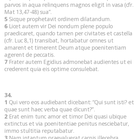
parvos in aqua relinquens magnos eligit in vasa (cfr.
Mat 13,47-48) sua”.
5
Sicque prophetavit ordinem dilatandum.
6
Licet autem vir Dei nondum plene populo
praedicaret, quando tamen per civitates et castella
(cfr. Luc 8,1) transibat, hortabatur omnes ut
amarent et timerent Deum atque poenitentiam
agerent de peccatis.
7
Frater autem Egidius admonebat audientes ut ei
crederent quia eis optime consulebat.
34.
1
Qui vero eos audiebant dicebant: “Qui sunt isti? et
quae sunt haec verba quae dicunt?”.
2
Erat enim tunc amor et timor Dei quasi ubique
extinctus et via poenitentiae penitus nesciebatur,
immo stultitia reputabatur.
3
Nam intantum praevaluerat carnis illecebra,