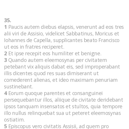
35.
1
Paucis autem diebus elapsis, venerunt ad eos tres
alii viri de Assisio, videlicet Sabbatinus, Moricus et
Iohannes de Capella, supplicantes beato Francisco
ut eos in fratres reciperet.
2
Et ipse recepit eos humiliter et benigne.
3
Quando autem eleemosynas per civitatem
petebant vix aliquis dabat eis, sed improperabant
illis dicentes quod res suas dimiserant ut
comederent alienas, et ideo maximam penuriam
sustinebant.
4
Eorum quoque parentes et consanguinei
persequebantur illos, aliique de civitate deridebant
ipsos tanquam insensatos et stultos, quia tempore
illo nullus relinquebat sua ut peteret eleemosynas
ostiatim.
5
Episcopus vero civitatis Assisii, ad quem pro