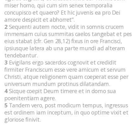
miser homo, qui cum sim senex temporalia
concupisco et quaero? Et hic juvenis ea pro Dei
amore despicit et abhorret”.
2
Sequenti autem nocte, vidit in somnis crucem
immensam cuius summitas caelos tangebat et pes
eius stabat (cfr. Gen 28,12) fixus in ore Francisci,
ipsiusque latera ab una parte mundi ad alteram
tendebantur.
3
Evigilans ergo sacerdos cognovit et credidit
firmiter Franciscum esse vere amicum et servum
Christi, atque religionem quam coeperat esse per
universum mundum protinus dilatandam.
4
Sicque coepit Deum timere et in domo sua
poenitentiam agere.
5
Tandem vero, post modicum tempus, ingressus
est ordinem iam inceptum, in quo optime vixit et
gloriose finivit.