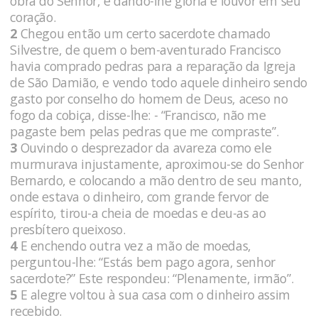
obra do Senhor, e dando-lhe glória e louvor em seu
coração.
2
Chegou então um certo sacerdote chamado
Silvestre, de quem o bem-aventurado Francisco
havia comprado pedras para a reparação da Igreja
de São Damião, e vendo todo aquele dinheiro sendo
gasto por conselho do homem de Deus, aceso no
fogo da cobiça, disse-lhe: - “Francisco, não me
pagaste bem pelas pedras que me compraste”.
3
Ouvindo o desprezador da avareza como ele
murmurava injustamente, aproximou-se do Senhor
Bernardo, e colocando a mão dentro de seu manto,
onde estava o dinheiro, com grande fervor de
espírito, tirou-a cheia de moedas e deu-as ao
presbítero queixoso.
4
E enchendo outra vez a mão de moedas,
perguntou-lhe: “Estás bem pago agora, senhor
sacerdote?” Este respondeu: “Plenamente, irmão”.
5
E alegre voltou à sua casa com o dinheiro assim
recebido.