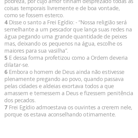
pobreza, por cujo amor tinham desprezado todas as
coisas temporais livremente e de boa vontade,
como se fossem esterco.
4
Disse o santo a Frei Egídio: - “Nossa religião será
semelhante a um pescador que lança suas redes na
água pegando uma grande quantidade de peixes
mas, deixando os pequenos na água, escolhe os
maiores para sua vasilha”.
5
E dessa forma profetizou como a Ordem deveria
dilatar-se.
6
Embora o homem de Deus ainda não estivesse
plenamente pregando ao povo, quando passava
pelas cidades e aldeias exortava todos a que
amassem e temessem a Deus e fizessem penitência
dos pecados.
7
Frei Egídio admoestava os ouvintes a crerem nele,
porque os estava aconselhando otimamente.