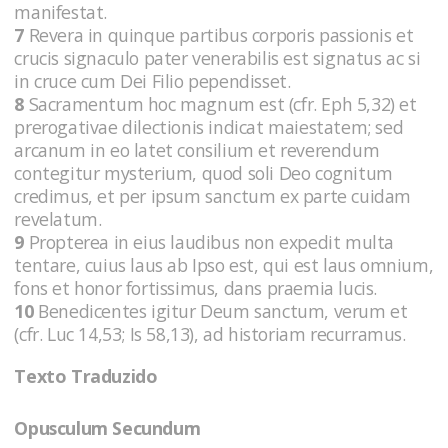
manifestat.
7
Revera in quinque partibus corporis passionis et
crucis signaculo pater venerabilis est signatus ac si
in cruce cum Dei Filio pependisset.
8
Sacramentum hoc magnum est (cfr. Eph 5,32) et
prerogativae dilectionis indicat maiestatem; sed
arcanum in eo latet consilium et reverendum
contegitur mysterium, quod soli Deo cognitum
credimus, et per ipsum sanctum ex parte cuidam
revelatum.
9
Propterea in eius laudibus non expedit multa
tentare, cuius laus ab Ipso est, qui est laus omnium,
fons et honor fortissimus, dans praemia lucis.
10
Benedicentes igitur Deum sanctum, verum et
(cfr. Luc 14,53; Is 58,13), ad historiam recurramus.
Texto Traduzido
Opusculum Secundum