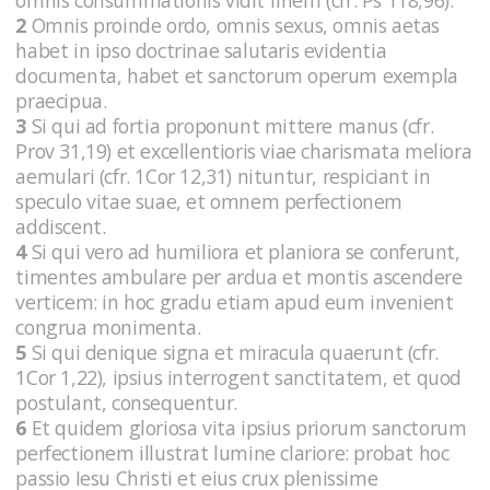
2
Omnis proinde ordo, omnis sexus, omnis aetas
habet in ipso doctrinae salutaris evidentia
documenta, habet et sanctorum operum exempla
praecipua.
3
Si qui ad fortia proponunt mittere manus (cfr.
Prov 31,19) et excellentioris viae charismata meliora
aemulari (cfr. 1Cor 12,31) nituntur, respiciant in
speculo vitae suae, et omnem perfectionem
addiscent.
4
Si qui vero ad humiliora et planiora se conferunt,
timentes ambulare per ardua et montis ascendere
verticem: in hoc gradu etiam apud eum invenient
congrua monimenta.
5
Si qui denique signa et miracula quaerunt (cfr.
1Cor 1,22), ipsius interrogent sanctitatem, et quod
postulant, consequentur.
6
Et quidem gloriosa vita ipsius priorum sanctorum
perfectionem illustrat lumine clariore: probat hoc
passio Iesu Christi et eius crux plenissime