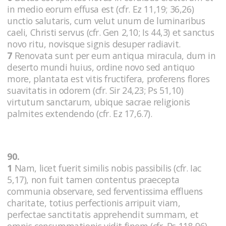
in medio eorum effusa est (cfr. Ez 11,19; 36,26)
unctio salutaris, cum velut unum de luminaribus
caeli, Christi servus (cfr. Gen 2,10; Is 44,3) et sanctus
novo ritu, novisque signis desuper radiavit.
7
Renovata sunt per eum antiqua miracula, dum in
deserto mundi huius, ordine novo sed antiquo
more, plantata est vitis fructifera, proferens flores
suavitatis in odorem (cfr. Sir 24,23; Ps 51,10)
virtutum sanctarum, ubique sacrae religionis
palmites extendendo (cfr. Ez 17,6.7).
90.
1
Nam, licet fuerit similis nobis passibilis (cfr. Iac
5,17), non fuit tamen contentus praecepta
communia observare, sed ferventissima effluens
charitate, totius perfectionis arripuit viam,
perfectae sanctitatis apprehendit summam, et
omnis consummationis vidit finem (cfr. Ps 118,96).