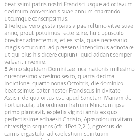
beatissimi patris nostri Francisci usque ad octavum
decimum conversionis suae annum enarrando
utcumque conscripsimus.
2
Reliqua vero gesta ipsius a paenultimo vitae suae
anno, prout potuimus recte scire, huic opusculo
breviter adnectemus, et ea sola, quae necessario
magis occurrunt, ad praesens intendimus adnotare,
ut qui plus his dicere cupiunt, quid addant semper
valeant invenire.
3
Anno siquidem Dominicae Incarnationis millesimo
ducentesimo vicesimo sexto, quarta decima
indictione, quarto nonas Octobris, die dominico,
beatissimus pater noster Franciscus in civitate
Assisii, de qua ortus est, apud Sanctam Mariam de
Portiuncula, ubi ordinem fratrum Minorum ipse
primo plantavit, expletis viginti annis ex quo
perfectissime adhaesit Christo, Apostolorum vitam
et vestigia sequens (cfr. 1Pet 2,21), egressus de
carnis ergastulo, ad caelestium spirituum