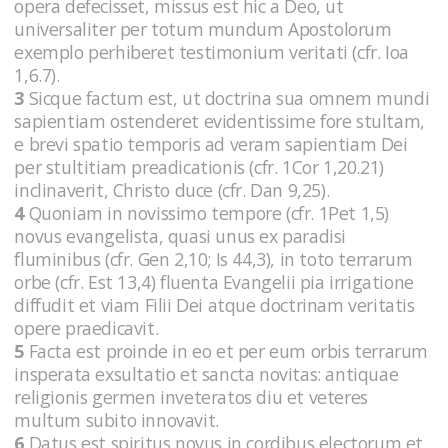
opera defecisset, missus est hic a Deo, ut
universaliter per totum mundum Apostolorum
exemplo perhiberet testimonium veritati (cfr. Ioa
1,6.7).
3
Sicque factum est, ut doctrina sua omnem mundi
sapientiam ostenderet evidentissime fore stultam,
e brevi spatio temporis ad veram sapientiam Dei
per stultitiam preadicationis (cfr. 1Cor 1,20.21)
inclinaverit, Christo duce (cfr. Dan 9,25).
4
Quoniam in novissimo tempore (cfr. 1Pet 1,5)
novus evangelista, quasi unus ex paradisi
fluminibus (cfr. Gen 2,10; Is 44,3), in toto terrarum
orbe (cfr. Est 13,4) fluenta Evangelii pia irrigatione
diffudit et viam Filii Dei atque doctrinam veritatis
opere praedicavit.
5
Facta est proinde in eo et per eum orbis terrarum
insperata exsultatio et sancta novitas: antiquae
religionis germen inveteratos diu et veteres
multum subito innovavit.
6
Datus est spiritus novus in cordibus electorum et