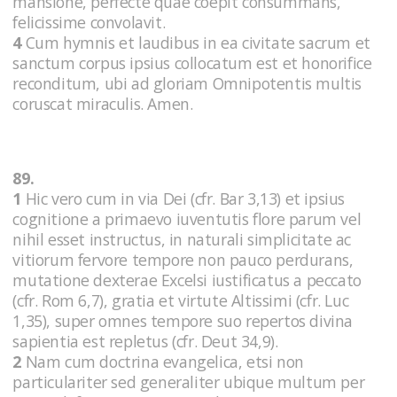
mansione, perfecte quae coepit consummans,
felicissime convolavit.
4
Cum hymnis et laudibus in ea civitate sacrum et
sanctum corpus ipsius collocatum est et honorifice
reconditum, ubi ad gloriam Omnipotentis multis
coruscat miraculis. Amen.
89.
1
Hic vero cum in via Dei (cfr. Bar 3,13) et ipsius
cognitione a primaevo iuventutis flore parum vel
nihil esset instructus, in naturali simplicitate ac
vitiorum fervore tempore non pauco perdurans,
mutatione dexterae Excelsi iustificatus a peccato
(cfr. Rom 6,7), gratia et virtute Altissimi (cfr. Luc
1,35), super omnes tempore suo repertos divina
sapientia est repletus (cfr. Deut 34,9).
2
Nam cum doctrina evangelica, etsi non
particulariter sed generaliter ubique multum per