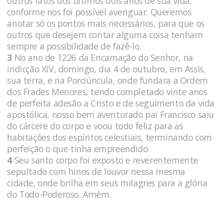
outros fatos dos últimos dois anos de sua vida,
conforme nos foi possível averiguar. Queremos
anotar só os pontos mais necessários, para que os
outros que desejem contar alguma coisa tenham
sempre a possibilidade de fazê-lo.
3
No ano de 1226 da Encarnação do Senhor, na
indicção XIV, domingo, dia 4 de outubro, em Assis,
sua terra, e na Porciúncula, onde fundara a Ordem
dos Frades Menores, tendo completado vinte anos
de perfeita adesão a Cristo e de seguimento da vida
apostólica, nosso bem aventurado pai Francisco saiu
do cárcere do corpo e voou todo feliz para as
habitações dos espíritos celestiais, terminando com
perfeição o que tinha empreendido.
4
Seu santo corpo foi exposto e reverentemente
sepultado com hinos de louvor nessa mesma
cidade, onde brilha em seus milagres para a glória
do Todo-Poderoso. Amém.